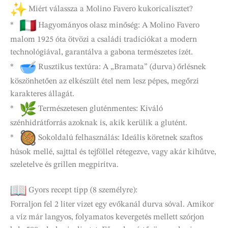
Miért válassza a Molino Favero kukoricalisztet?
*
Hagyományos olasz minőség: A Molino Favero
malom 1925 óta ötvözi a családi tradíciókat a modern
technológiával, garantálva a gabona természetes ízét.
*
Rusztikus textúra: A „Bramata” (durva) őrlésnek
köszönhetően az elkészült étel nem lesz pépes, megőrzi
karakteres állagát.
*
Természetesen gluténmentes: Kiváló
szénhidrátforrás azoknak is, akik kerülik a glutént.
*
Sokoldalú felhasználás: Ideális köretnek szaftos
húsok mellé, sajttal és tejföllel rétegezve, vagy akár kihűtve,
szeletelve és grillen megpirítva.
Gyors recept tipp (8 személyre):
Forraljon fel 2 liter vizet egy evőkanál durva sóval. Amikor
a víz már langyos, folyamatos kevergetés mellett szórjon