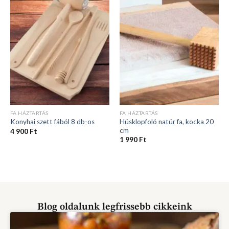
FA HÁZTARTÁS
FA HÁZTARTÁS
Húsklopfoló natúr fa, kocka 20
Konyhai szett fából 8 db-os
cm
4 900
Ft
1 990
Ft
Blog oldalunk legfrissebb cikkeink