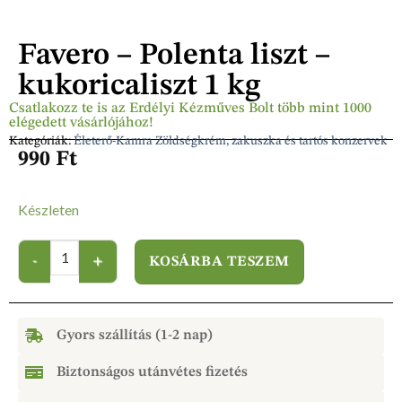
Favero – Polenta liszt –
kukoricaliszt 1 kg
Csatlakozz te is az Erdélyi Kézműves Bolt több mint 1000
elégedett vásárlójához!
Kategóriák:
Életerő-Kamra Zöldségkrém, zakuszka és tartós konzervek
990
Ft
Készleten
KOSÁRBA TESZEM
Gyors szállítás (1-2 nap)
Biztonságos utánvétes fizetés