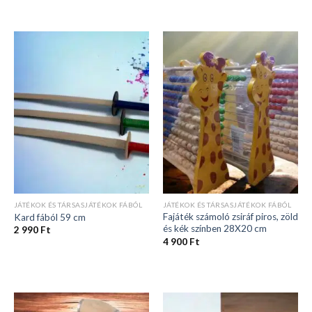
JÁTÉKOK ÉS TÁRSASJÁTÉKOK FÁBÓL
JÁTÉKOK ÉS TÁRSASJÁTÉKOK FÁBÓL
Fajáték számoló zsiráf piros, zöld
Kard fából 59 cm
és kék színben 28X20 cm
2 990
Ft
4 900
Ft