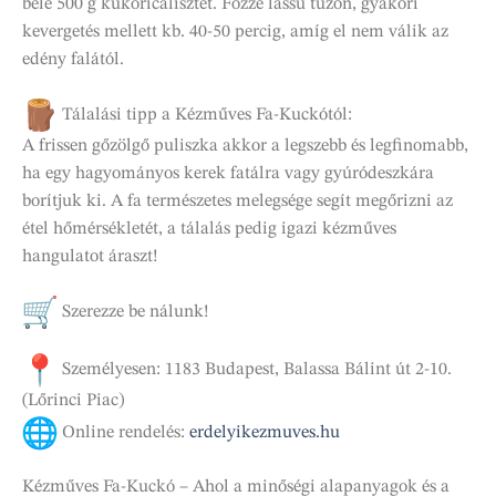
bele 500 g kukoricalisztet. Főzze lassú tűzön, gyakori
kevergetés mellett kb. 40-50 percig, amíg el nem válik az
edény falától.
Tálalási tipp a Kézműves Fa-Kuckótól:
A frissen gőzölgő puliszka akkor a legszebb és legfinomabb,
ha egy hagyományos kerek fatálra vagy gyúródeszkára
borítjuk ki. A fa természetes melegsége segít megőrizni az
étel hőmérsékletét, a tálalás pedig igazi kézműves
hangulatot áraszt!
Szerezze be nálunk!
Személyesen: 1183 Budapest, Balassa Bálint út 2-10.
(Lőrinci Piac)
Online rendelés:
erdelyikezmuves.hu
Kézműves Fa-Kuckó – Ahol a minőségi alapanyagok és a