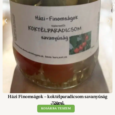
Házi Finomságok – koktélparadicsom savanyúság
720ml
1 990
Ft
KOSÁRBA TESZEM