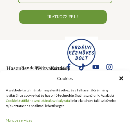
IRATKOZZ FEL !
Hasznos
Rendelési
Nyitvatartás:
Kérdése
Információk
Információk
Van?
Hétfő:
Cookies
ÁLTALÁNOS
Rólunk
ZÁRVA
1183
SZERZŐDÉSI
Kedd:
Budapest
Kapcsolat
A webhely tartalmának megjelenítéséhez és a felhasználói élmény
FELTÉTELEK
6:00–
Balassa
javításához cookie-kat és hasonló technológiákat használunk. Az alábbi
Tanusítványok
16:00
Bálint
Szállítási
Cookiek (sütik) használatának szabályzata
linkre kattintva találsz bővebb
és
Szerda:
utca 1-
tájékoztatást és beállítási lehetőséget.
információ
Kitüntetések
6:00–
10 Szent
Nyilatkozat
16:00
Lőrinc
Kiemelt
Manage services
elálláshoz
Csütörtök:
Vásárcsarnok
értékesítési
Adatvédelmi
6:00–
és Piac