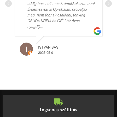
eddig használt más krémekkel szemben!
Érdemes ezt is kipróbálás, próbálják
meg, nem fognak csalódni, tényleg
CSUDA KRÉM és GÉL! 82 éves
nyugdíjas
ISTVÁN SAS
2025-05-01
Ingyenes szállítás