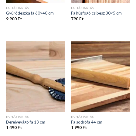
FA HÁZTARTÁS
FA HÁZTARTÁS
Gyúródeszka fa 60×40 cm
Fa húsfogó csipesz 30×5 cm
9 900
Ft
790
Ft
FA HÁZTARTÁS
FA HÁZTARTÁS
Derelyevágó fa 13 cm
Fa sodrófa 44 cm
1 490
Ft
1 990
Ft