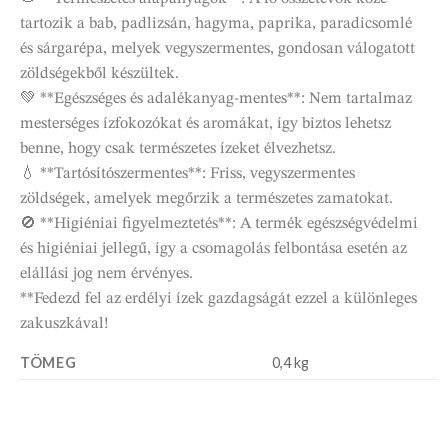
tartozik a bab, padlizsán, hagyma, paprika, paradicsomlé
és sárgarépa, melyek vegyszermentes, gondosan válogatott
zöldségekből készültek.
💚 **Egészséges és adalékanyag-mentes**: Nem tartalmaz
mesterséges ízfokozókat és aromákat, így biztos lehetsz
benne, hogy csak természetes ízeket élvezhetsz.
💧 **Tartósítószermentes**: Friss, vegyszermentes
zöldségek, amelyek megőrzik a természetes zamatokat.
🚫 **Higiéniai figyelmeztetés**: A termék egészségvédelmi
és higiéniai jellegű, így a csomagolás felbontása esetén az
elállási jog nem érvényes.
**Fedezd fel az erdélyi ízek gazdagságát ezzel a különleges
zakuszkával!
TÖMEG
0,4 kg