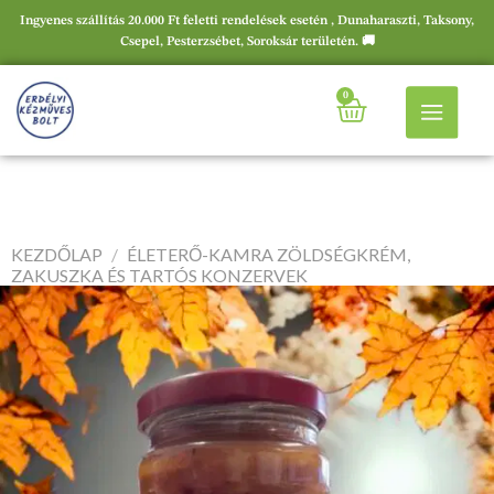
Ingyenes szállítás 20.000 Ft feletti rendelések esetén , Dunaharaszti, Taksony,
Csepel, Pesterzsébet, Soroksár területén. 🚚
0
KEZDŐLAP
/
ÉLETERŐ-KAMRA ZÖLDSÉGKRÉM,
ZAKUSZKA ÉS TARTÓS KONZERVEK