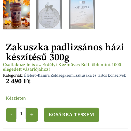
Zakuszka padlizsános házi
készítésű 300g
Csatlakozz te is az Erdélyi Kézműves Bolt több mint 1000
elégedett vásárlójához!
Kategóriák:
Életerő-Kamra Zöldségkrém, zakuszka és tartós konzervek
2 490
Ft
Készleten
KOSÁRBA TESZEM