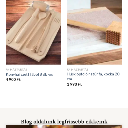
FA HÁZTARTÁS
FA HÁZTARTÁS
Húsklopfoló natúr fa, kocka 20
Konyhai szett fából 8 db-os
cm
4 900
Ft
1 990
Ft
Blog oldalunk legfrissebb cikkeink