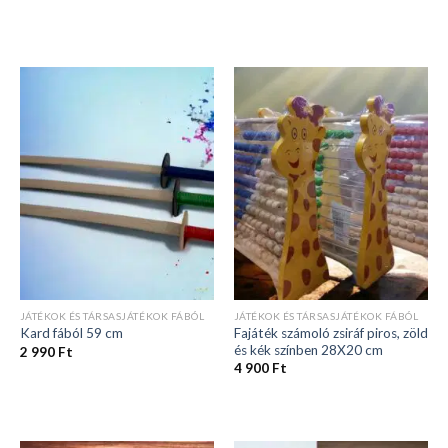
JÁTÉKOK ÉS TÁRSASJÁTÉKOK FÁBÓL
JÁTÉKOK ÉS TÁRSASJÁTÉKOK FÁBÓL
Fajáték számoló zsiráf piros, zöld
Kard fából 59 cm
és kék színben 28X20 cm
2 990
Ft
4 900
Ft