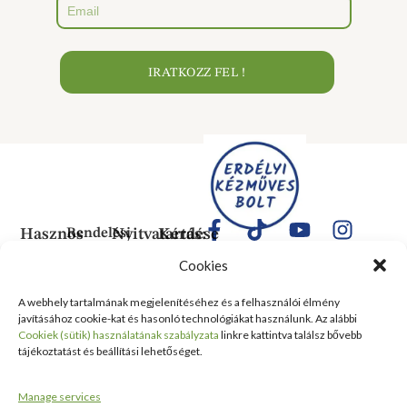
IRATKOZZ FEL !
Hasznos
Rendelési
Nyitvatartás:
Kérdése
Információk
Információk
Van?
Hétfő:
Cookies
ÁLTALÁNOS
Rólunk
ZÁRVA
1183
SZERZŐDÉSI
Kedd:
Budapest
Kapcsolat
A webhely tartalmának megjelenítéséhez és a felhasználói élmény
FELTÉTELEK
6:00–
Balassa
javításához cookie-kat és hasonló technológiákat használunk. Az alábbi
Tanusítványok
16:00
Bálint
Szállítási
Cookiek (sütik) használatának szabályzata
linkre kattintva találsz bővebb
és
Szerda:
utca 1-
tájékoztatást és beállítási lehetőséget.
információ
Kitüntetések
6:00–
10 Szent
Nyilatkozat
16:00
Lőrinc
Kiemelt
Manage services
elálláshoz
Csütörtök:
Vásárcsarnok