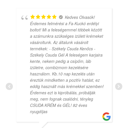
Kedves Olvasók!
Érdemes felmérési a Fa-Kuckó erdélyi
boltot! Mi a feleségemmel többek között
a számunkra szükséges izületi krémeket
vásároltunk. Az általunk vásárolt
termékek: - Székely Csuda Kenőcs -
Székely Csuda Gél A feleségem karjaira
kente, nekem pedig a csípőm, láb
izületre, combizmom kezelésére
használom. Kb.10 nap kezelés után
éreztük mindketten a pozitív hatást, ez
eddig használt más krémekkel szemben!
Érdemes ezt is kipróbálás, próbálják
meg, nem fognak csalódni, tényleg
CSUDA KRÉM és GÉL! 82 éves
nyugdíjas