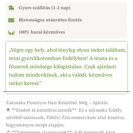
Gyors szállítás (1-2 nap)
Biztonságos utánvétes fizetés
100% hazai kézműves
„Végre egy hely, ahol tényleg olyan ízeket találtam,
mint gyerekkoromban Erdélyben! A tészta és a
fűszerek minősége kifogástalan. Csak ajánlani
tudom mindenkinek, aki a valódi, kézműves
ízeket keresi.”
Zakuszka Paszulyos Házi Készítésű 300g – Ajánlás
🌟 **Eredeti és kézműves termék**: Ez a zakuszka Erdély
szívéből származik, Tófalvi Zita mesteri keze által készítve,
hagyományos recept alapján.
🍅 **Természetes alapanyagok**: A fő összetevők közé