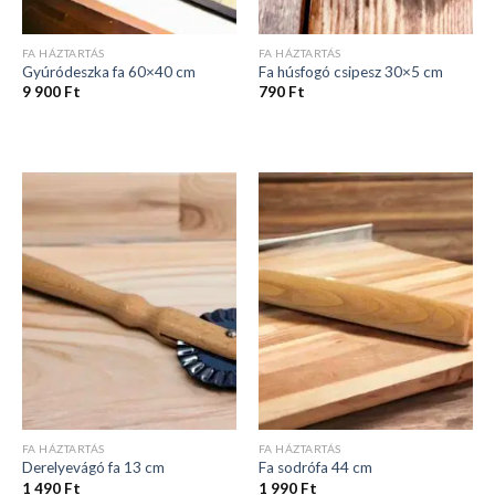
FA HÁZTARTÁS
FA HÁZTARTÁS
Gyúródeszka fa 60×40 cm
Fa húsfogó csipesz 30×5 cm
9 900
Ft
790
Ft
FA HÁZTARTÁS
FA HÁZTARTÁS
Derelyevágó fa 13 cm
Fa sodrófa 44 cm
1 490
Ft
1 990
Ft