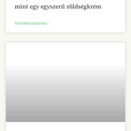
Az igazi erdélyi zakuszka: Több
mint egy egyszerű zöldségkrém
TOVÁBB OLVASOM »