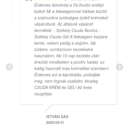
Érdemes felmérési a Fa-Kuckó erdélyi
boltot! Mi a feleségemmel többek között
a számunkra szükséges izületi krémeket
vásároltunk. Az általunk vásárolt
termékek: - Székely Csuda Kenőcs -
Székely Csuda Gél A feleségem karjaira
kente, nekem pedig a csípőm, láb
izületre, combizmom kezelésére
használom. Kb.10 nap kezelés után
éreztük mindketten a pozitív hatást, ez
eddig használt más krémekkel szemben!
Érdemes ezt is kipróbálás, próbálják
meg, nem fognak csalódni, tényleg
CSUDA KRÉM és GÉL! 82 éves
nyugdíjas
ISTVÁN SAS
2025-05-01