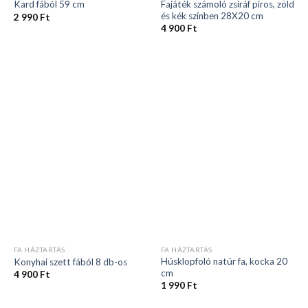
Fajáték számoló zsiráf piros, zöld
Kard fából 59 cm
és kék színben 28X20 cm
2 990
Ft
4 900
Ft
FA HÁZTARTÁS
FA HÁZTARTÁS
Húsklopfoló natúr fa, kocka 20
Konyhai szett fából 8 db-os
cm
4 900
Ft
1 990
Ft