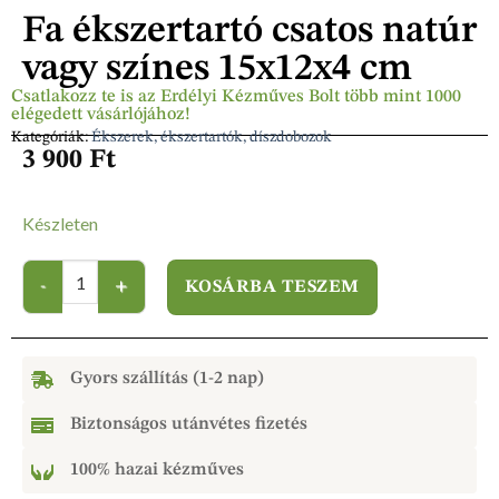
Fa ékszertartó csatos natúr
vagy színes 15x12x4 cm
Csatlakozz te is az Erdélyi Kézműves Bolt több mint 1000
elégedett vásárlójához!
Kategóriák:
Ékszerek, ékszertartók, díszdobozok
3 900
Ft
Készleten
KOSÁRBA TESZEM
Gyors szállítás (1-2 nap)
Biztonságos utánvétes fizetés
100% hazai kézműves