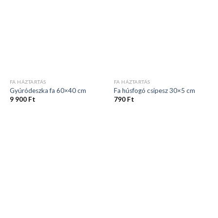
FA HÁZTARTÁS
FA HÁZTARTÁS
Gyúródeszka fa 60×40 cm
Fa húsfogó csipesz 30×5 cm
9 900
Ft
790
Ft