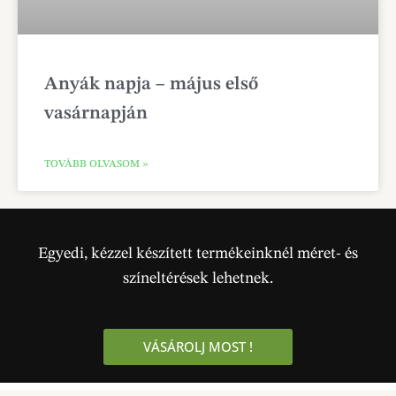
Anyák napja – május első
vasárnapján
TOVÁBB OLVASOM »
Egyedi, kézzel készített termékeinknél méret- és
színeltérések lehetnek.
VÁSÁROLJ MOST !