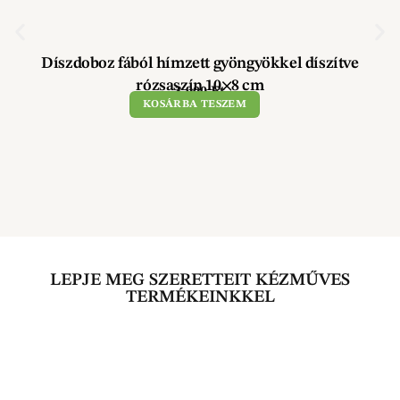
Díszdoboz fából hímzett gyöngyökkel díszítve
rózsaszín 10×8 cm
3 900
Ft
KOSÁRBA TESZEM
LEPJE MEG SZERETTEIT KÉZMŰVES
TERMÉKEINKKEL