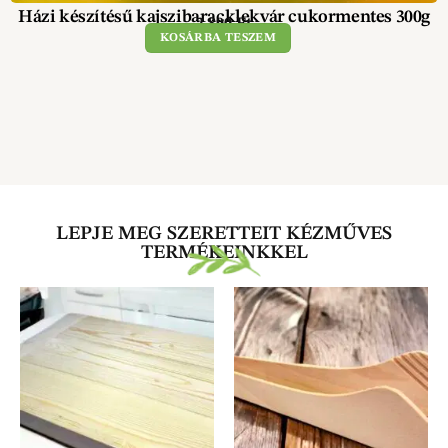
Házi készítésű kajszibaracklekvár cukormentes 300g
2 890
Ft
KOSÁRBA TESZEM
LEPJE MEG SZERETTEIT KÉZMŰVES
TERMÉKEINKKEL