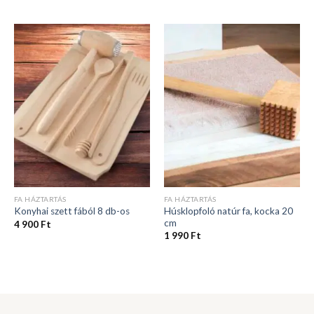
FA HÁZTARTÁS
FA HÁZTARTÁS
Húsklopfoló natúr fa, kocka 20
Konyhai szett fából 8 db-os
cm
4 900
Ft
1 990
Ft