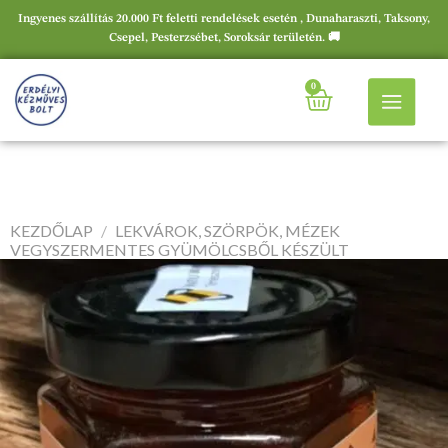
Ingyenes szállítás 20.000 Ft feletti rendelések esetén , Dunaharaszti, Taksony,
Csepel, Pesterzsébet, Soroksár területén. 🚚
0
KEZDŐLAP
/
LEKVÁROK, SZÖRPÖK, MÉZEK
VEGYSZERMENTES GYÜMÖLCSBŐL KÉSZÜLT