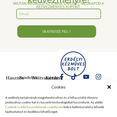
MIUTÁN MEGADOD AZ E-MAIL CÍMEDET, MEGKAPOD A
KEDVEZMÉNYES KUPONT.
IRATKOZZ FEL !
Hasznos
Rendelési
Nyitvatartás:
Kérdése
Információk
Információk
Van?
Hétfő:
Cookies
ÁLTALÁNOS
Rólunk
ZÁRVA
1183
SZERZŐDÉSI
Kedd:
Budapest
Kapcsolat
A webhely tartalmának megjelenítéséhez és a felhasználói élmény
FELTÉTELEK
6:00–
Balassa
javításához cookie-kat és hasonló technológiákat használunk. Az alábbi
Tanusítványok
16:00
Bálint
Szállítási
Cookiek (sütik) használatának szabályzata
linkre kattintva találsz bővebb
és
Szerda:
utca 1-
tájékoztatást és beállítási lehetőséget.
információ
Kitüntetések
6:00–
10 Szent