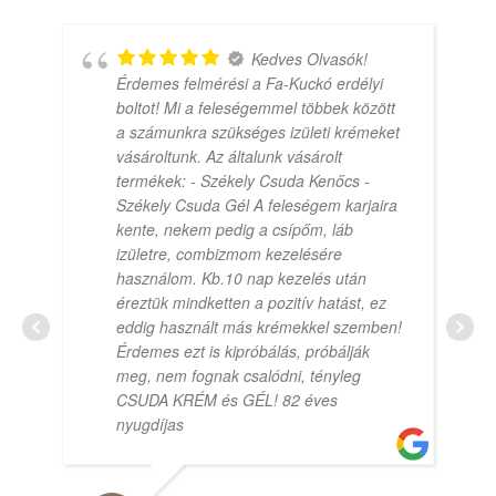
Kedves Olvasók!
Érdemes felmérési a Fa-Kuckó erdélyi
boltot! Mi a feleségemmel többek között
a számunkra szükséges izületi krémeket
vásároltunk. Az általunk vásárolt
termékek: - Székely Csuda Kenőcs -
Székely Csuda Gél A feleségem karjaira
kente, nekem pedig a csípőm, láb
izületre, combizmom kezelésére
használom. Kb.10 nap kezelés után
éreztük mindketten a pozitív hatást, ez
eddig használt más krémekkel szemben!
Érdemes ezt is kipróbálás, próbálják
meg, nem fognak csalódni, tényleg
CSUDA KRÉM és GÉL! 82 éves
nyugdíjas