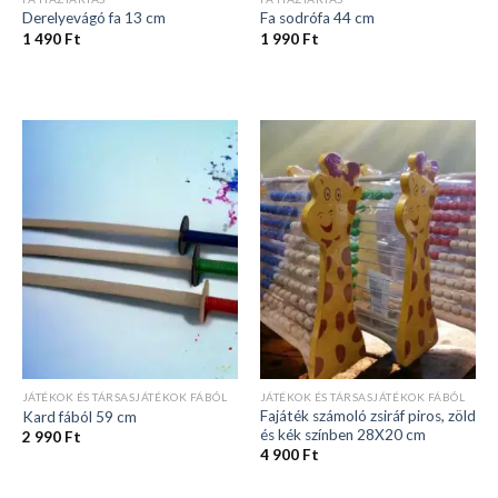
Derelyevágó fa 13 cm
Fa sodrófa 44 cm
1 490
Ft
1 990
Ft
JÁTÉKOK ÉS TÁRSASJÁTÉKOK FÁBÓL
JÁTÉKOK ÉS TÁRSASJÁTÉKOK FÁBÓL
Fajáték számoló zsiráf piros, zöld
Kard fából 59 cm
és kék színben 28X20 cm
2 990
Ft
4 900
Ft