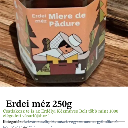
Erdei méz 250g
Csatlakozz te is az Erdélyi Kézműves Bolt több mint 1000
elégedett vásárlójához!
Kategóriák:
Lekvárok, szörpök, mézek vegyszermentes gyümölcsből