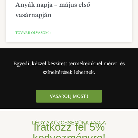
Anyák napja – május első
vasárnapján
TOVÁBB OLVASOM »
Egyedi, kézzel készített termékeinknél méret- és
színeltérések lehetnek.
VÁSÁROLJ MOST !
LÉGY A KÖZÖSSÉGÜNK TAGJA
Iratkozz fel
5%
kedvezményre!