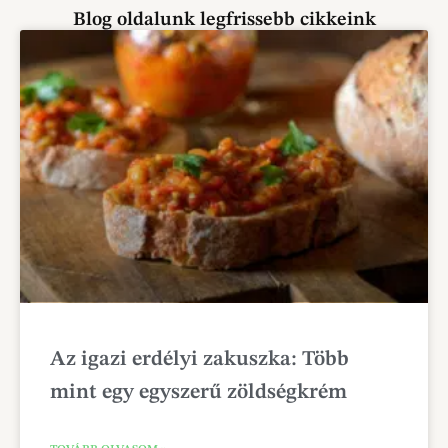
Blog oldalunk legfrissebb cikkeink
Az igazi erdélyi zakuszka: Több
mint egy egyszerű zöldségkrém