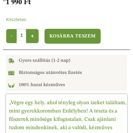
készült
,
Mézkülönlegességek
1 990
Ft
Készleten
KOSÁRBA TESZEM
Gyors szállítás (1-2 nap)
Biztonságos utánvétes fizetés
100% hazai kézműves
„Végre egy hely, ahol tényleg olyan ízeket találtam,
mint gyerekkoromban Erdélyben! A tészta és a
fűszerek minősége kifogástalan. Csak ajánlani
tudom mindenkinek, aki a valódi, kézműves