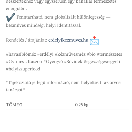
desszertekhez vagy egyszerűen egy kanállal természetes
energiáért.
Fenntartható, nem globalizált különlegesség —
kézműves minőség, helyi identitással.
Rendelés / árajánlat:
erdelyikezmuves.hu
#havasibióméz #erdélyi #kézművesméz #bio #természetes
#Gyimes #Kászon #Gyergyó #Sóvidék #egészségesreggeli
#helyiszuperfood
*Tájékoztató jellegű információ; nem helyettesíti az orvosi
tanácsot.*
TÖMEG
0,25 kg