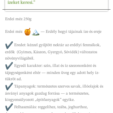
ízeket keresi.”
Erdei méz 250g
Erdei méz
— Erdély hegyi tájainak íze és ereje
Eredet: kézzel gyűjtött nektár az erdélyi fennsíkok,
erdők (Gyimes, Kászon, Gyergyó, Sóvidék) változatos
növényvilágából.
Egyedi karakter: szín, illat és íz szezononként és
tájegységenként eltér — minden üveg egy adott hely íz-
tükröt ad.
Tápanyagok: természetes szerves savak, illóolajok és
ásványi anyagok gazdag forrása — a természetes,
kiegyensúlyozott „építőanyagok” egyike.
Felhasználás: reggelihez, teába, joghurthoz,