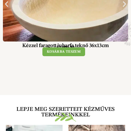
Kézzel faragott juharfa teknő 36x13cm
32 900
Ft
KOSÁRBA TESZEM
LEPJE MEG SZERETTEIT KÉZMŰVES
TERMÉKEINKKEL