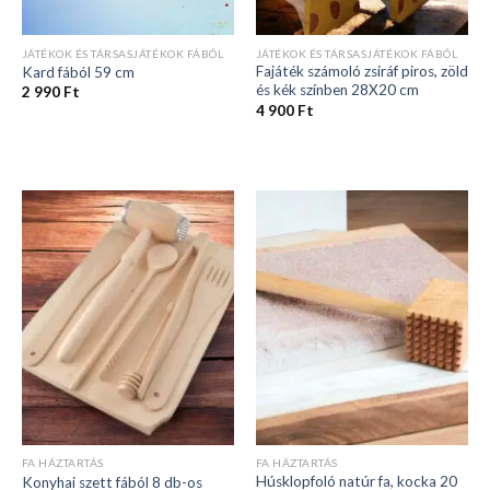
JÁTÉKOK ÉS TÁRSASJÁTÉKOK FÁBÓL
JÁTÉKOK ÉS TÁRSASJÁTÉKOK FÁBÓL
Fajáték számoló zsiráf piros, zöld
Kard fából 59 cm
és kék színben 28X20 cm
2 990
Ft
4 900
Ft
FA HÁZTARTÁS
FA HÁZTARTÁS
Húsklopfoló natúr fa, kocka 20
Konyhai szett fából 8 db-os