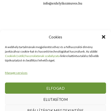
info@erdelyikezmuves.hu
Cookies
A webhely tartalmának megjelenítéséhez és a felhasználói élmény
©2024 Erdélyi Kézműves Bolt Minden jog fenntartva
javításához cookie-kat és hasonló technológiákat használunk. Az alábbi
Cookiek (sütik) használatának szabályzata
linkre kattintva találsz bővebb
tájékoztatást és beállítási lehetőséget.
Manage services
ELFOGAD
ELUTASÍTOM
BEÁLLÍTÁSOK MEGTEKINTÉSE