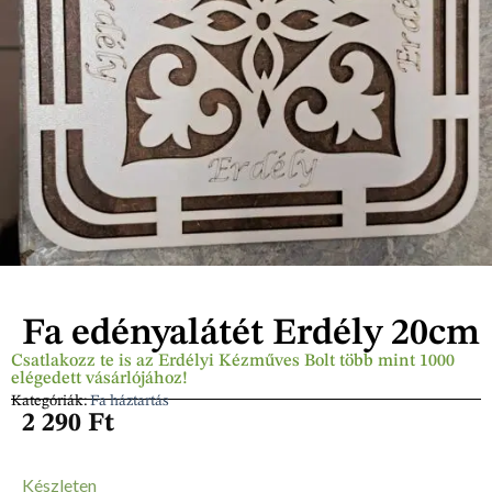
Fa edényalátét Erdély 20cm
Csatlakozz te is az Erdélyi Kézműves Bolt több mint 1000
elégedett vásárlójához!
Kategóriák:
Fa háztartás
2 290
Ft
Készleten