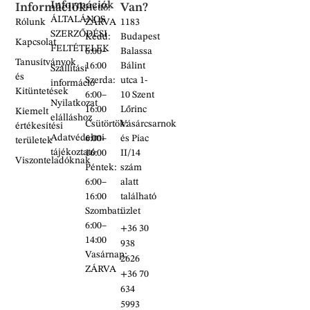
Információk
Információk
Van?
Hétfő:
ÁLTALÁNOS
Rólunk
ZÁRVA
1183
SZERZŐDÉSI
Kedd:
Budapest
Kapcsolat
FELTÉTELEK
6:00–
Balassa
Tanusítványok
16:00
Bálint
Szállítási
és
Szerda:
utca 1-
információ
Kitüntetések
6:00–
10 Szent
Nyilatkozat
16:00
Lőrinc
Kiemelt
elálláshoz
Csütörtök:
Vásárcsarnok
értékesítési
Adatvédelmi
6:00–
és Piac
területek
tájékoztató
16:00
II/14
Viszonteladóknak
Péntek:
szám
6:00–
alatt
16:00
található
Szombat:
üzlet
6:00–
+36 30
14:00
938
Vasárnap:
2626
ZÁRVA
+36 70
634
5993