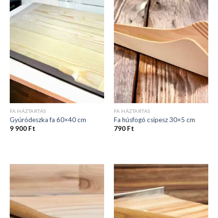
FA HÁZTARTÁS
FA HÁZTARTÁS
Gyúródeszka fa 60×40 cm
Fa húsfogó csipesz 30×5 cm
9 900
Ft
790
Ft