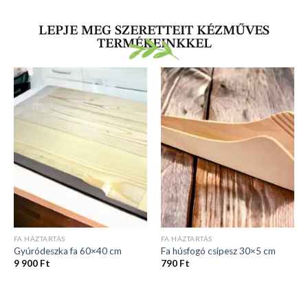
LEPJE MEG SZERETTEIT KÉZMŰVES
TERMÉKEINKKEL
FA HÁZTARTÁS
FA HÁZTARTÁS
Gyúródeszka fa 60×40 cm
Fa húsfogó csipesz 30×5 cm
9 900
Ft
790
Ft