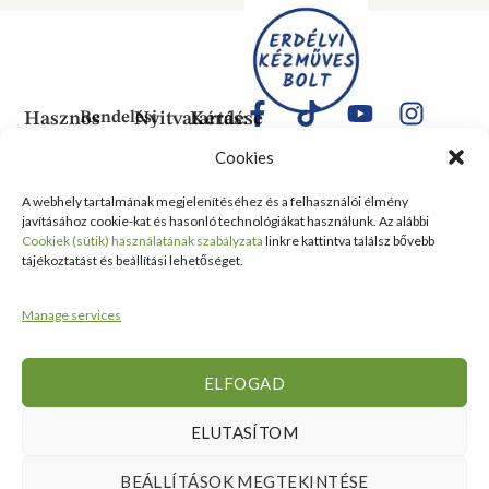
Hasznos
Rendelési
Nyitvatartás:
Kérdése
Információk
Információk
Van?
Hétfő:
Cookies
ÁLTALÁNOS
Rólunk
ZÁRVA
1183
SZERZŐDÉSI
Kedd:
Budapest
Kapcsolat
A webhely tartalmának megjelenítéséhez és a felhasználói élmény
FELTÉTELEK
6:00–
Balassa
javításához cookie-kat és hasonló technológiákat használunk. Az alábbi
Tanusítványok
16:00
Bálint
Szállítási
Cookiek (sütik) használatának szabályzata
linkre kattintva találsz bővebb
és
Szerda:
utca 1-
tájékoztatást és beállítási lehetőséget.
információ
Kitüntetések
6:00–
10 Szent
Nyilatkozat
16:00
Lőrinc
Kiemelt
Manage services
elálláshoz
Csütörtök:
Vásárcsarnok
értékesítési
Adatvédelmi
6:00–
és Piac
területek
tájékoztató
16:00
II/14
ELFOGAD
Viszonteladóknak
Péntek:
szám
6:00–
alatt
ELUTASÍTOM
16:00
található
Szombat:
üzlet
BEÁLLÍTÁSOK MEGTEKINTÉSE
6:00–