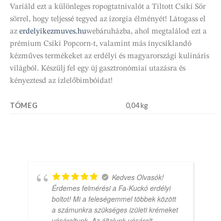
Variáld ezt a különleges ropogtatnivalót a Tiltott Csíki Sör
sörrel, hogy teljessé tegyed az ízorgia élményét! Látogass el
az
erdelyikezmuves.hu
webáruházba, ahol megtalálod ezt a
prémium Csíki Popcorn-t, valamint más ínycsiklandó
kézműves termékeket az erdélyi és magyarországi kulináris
világból. Készülj fel egy új gasztronómiai utazásra és
kényeztesd az ízlelőbimbóidat!
TÖMEG
0,04 kg
Kedves Olvasók!
Érdemes felmérési a Fa-Kuckó erdélyi
boltot! Mi a feleségemmel többek között
a számunkra szükséges izületi krémeket
vásároltunk. Az általunk vásárolt