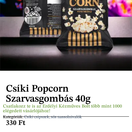
Csíki Popcorn
Szarvasgombás 40g
Csatlakozz te is az Erdélyi Kézműves Bolt több mint 1000
elégedett vásárlójához!
Kategóriák:
Csíki csipszek, sós nassolnivalók
330
Ft