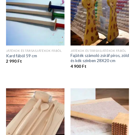
JÁTÉKOK ÉS TÁRSASJÁTÉKOK FÁBÓL
JÁTÉKOK ÉS TÁRSASJÁTÉKOK FÁBÓL
Fajáték számoló zsiráf piros, zöld
Kard fából 59 cm
és kék színben 28X20 cm
2 990
Ft
4 900
Ft