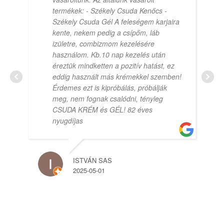
termékek: - Székely Csuda Kenőcs -
Székely Csuda Gél A feleségem karjaira
kente, nekem pedig a csípőm, láb
izületre, combizmom kezelésére
használom. Kb.10 nap kezelés után
éreztük mindketten a pozitív hatást, ez
eddig használt más krémekkel szemben!
Érdemes ezt is kipróbálás, próbálják
meg, nem fognak csalódni, tényleg
CSUDA KRÉM és GÉL! 82 éves
nyugdíjas
ISTVÁN SAS
2025-05-01