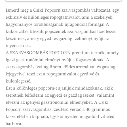
Ismerd meg a Csíki Popcorn szarvasgombás változatát, egy
exkluzív és különleges ropogtatnivalót, ami a székelyek
hagyományos törökbúzájának újragondolt formája! A
kukoricából készült popszemek szarvasgombás ízesítéssel
készülnek, amely egyedi és gazdag ízélményt nyújt az
ínyenceknek.
A SZARVASGOMBÁS POPCORN prémium termék, amely
igazi gasztronómiai élményt nyújt a fogyasztóknak. A
szarvasgombás ízvilág finom, földes aromáival és gazdag
ízjegyeivel teszi ezt a ropogtatnivalót egyedivé és
különlegessé.
Ezt a különleges popcorn-t ajánljuk mindazoknak, akik
szeretnék felfedezni az egyedi és gazdag ízeket, valamint
élvezni az igényes gasztronómiai élményeket. A Csíki
Popcorn szarvasgombás ízesítésű verziója 40 grammos
kiszerelésben kapható, így könnyedén magaddal viheted
bárhová.