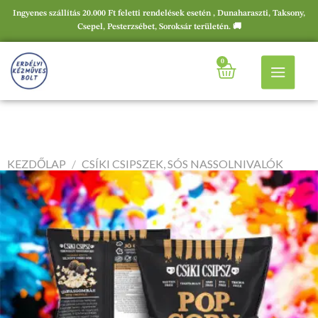
Ingyenes szállítás 20.000 Ft feletti rendelések esetén , Dunaharaszti, Taksony,
Csepel, Pesterzsébet, Soroksár területén. 🚚
0
KEZDŐLAP
/
CSÍKI CSIPSZEK, SÓS NASSOLNIVALÓK