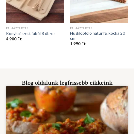
FA HÁZTARTÁS
FA HÁZTARTÁS
Húsklopfoló natúr fa, kocka 20
Konyhai szett fából 8 db-os
cm
4 900
Ft
1 990
Ft
Blog oldalunk legfrissebb cikkeink