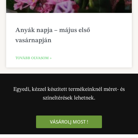
Anyák napja – május első
vasárnapján
TOVÁBB OLVASOM »
Egyedi, kézzel készített termékeinknél méret- és
színeltérések lehetnek.
VÁSÁROLJ MOST !