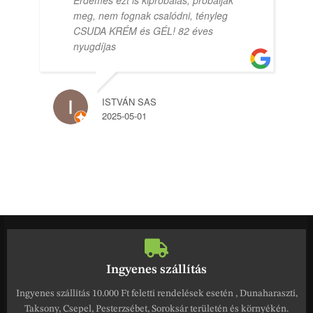
meg, nem fognak csalódni, tényleg
CSUDA KRÉM és GÉL! 82 éves
nyugdíjas
ISTVÁN SAS
2025-05-01
Ingyenes szállítás
Ingyenes szállítás 10.000 Ft feletti rendelések esetén , Dunaharaszti,
Taksony, Csepel, Pesterzsébet, Soroksár területén és környékén.