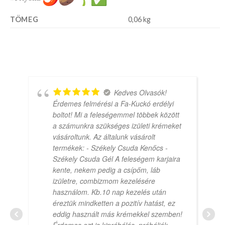
TÖMEG
0,06 kg
Kedves Olvasók!
Érdemes felmérési a Fa-Kuckó erdélyi
boltot! Mi a feleségemmel többek között
a számunkra szükséges izületi krémeket
vásároltunk. Az általunk vásárolt
termékek: - Székely Csuda Kenőcs -
Székely Csuda Gél A feleségem karjaira
kente, nekem pedig a csípőm, láb
izületre, combizmom kezelésére
használom. Kb.10 nap kezelés után
éreztük mindketten a pozitív hatást, ez
eddig használt más krémekkel szemben!
Érdemes ezt is kipróbálás, próbálják