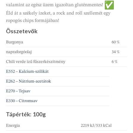
valamint az egész üzem igazoltan gluténmentes!
Éld át a székely ízeket, a rock and roll szellemét egy
ropogós chips formájában!
Összetevők
Burgonya
60 %
napraforgóolaj
34 %
Chili verde ízű fűszerkészítmény
6 %
E552 – Kalcium-szilikát
E262 – Nátrium-acetátok
E270 – Tejsav
E330 – Citromsav
Tápérték: 100g
Energia
2219 kJ/533 kCal