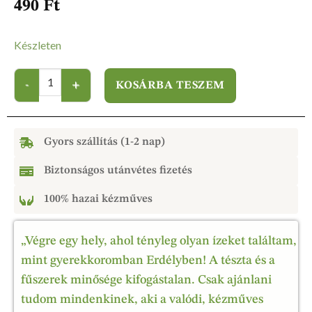
490
Ft
Készleten
KOSÁRBA TESZEM
Gyors szállítás (1-2 nap)
Biztonságos utánvétes fizetés
100% hazai kézműves
„Végre egy hely, ahol tényleg olyan ízeket találtam,
mint gyerekkoromban Erdélyben! A tészta és a
fűszerek minősége kifogástalan. Csak ajánlani
tudom mindenkinek, aki a valódi, kézműves