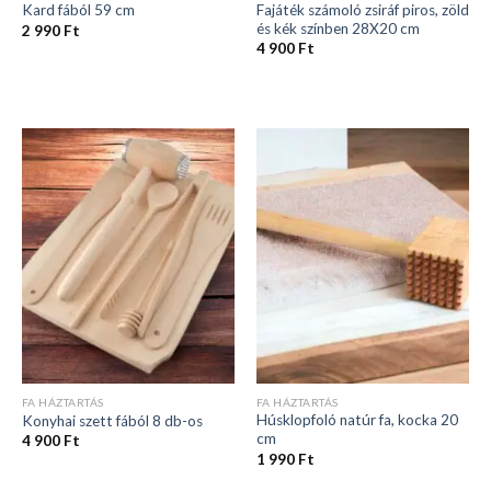
Fajáték számoló zsiráf piros, zöld
Kard fából 59 cm
és kék színben 28X20 cm
2 990
Ft
4 900
Ft
FA HÁZTARTÁS
FA HÁZTARTÁS
Húsklopfoló natúr fa, kocka 20
Konyhai szett fából 8 db-os
cm
4 900
Ft
1 990
Ft