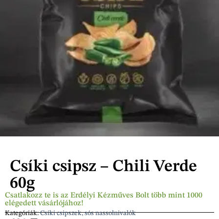
Csíki csipsz – Chili Verde
60g
Csatlakozz te is az Erdélyi Kézműves Bolt több mint 1000
elégedett vásárlójához!
Kategóriák:
Csíki csipszek, sós nassolnivalók