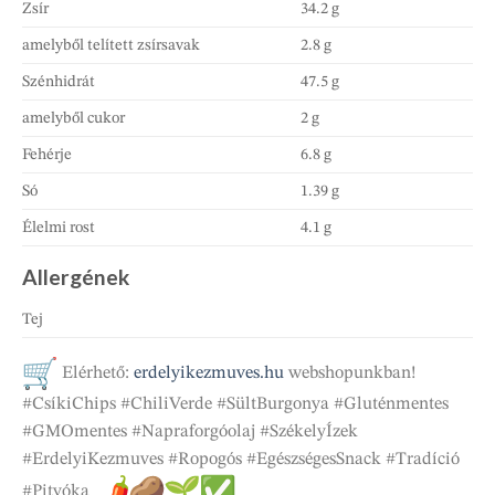
Zsír
34.2 g
amelyből telített zsírsavak
2.8 g
Szénhidrát
47.5 g
amelyből cukor
2 g
Fehérje
6.8 g
Só
1.39 g
Élelmi rost
4.1 g
Allergének
Tej
Elérhető:
erdelyikezmuves.hu
webshopunkban!
#CsíkiChips #ChiliVerde #SültBurgonya #Gluténmentes
#GMOmentes #Napraforgóolaj #SzékelyÍzek
#ErdelyiKezmuves #Ropogós #EgészségesSnack #Tradíció
#Pityóka