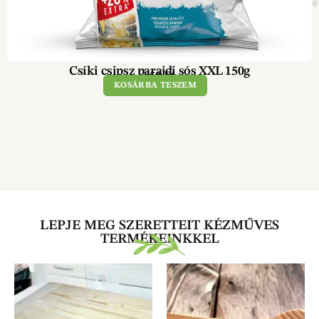
Csíki csipsz parajdi sós XXL 150g
850
Ft
KOSÁRBA TESZEM
LEPJE MEG SZERETTEIT KÉZMŰVES
TERMÉKEINKKEL