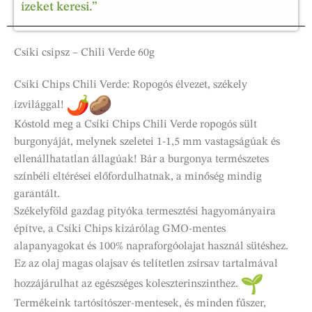
ízeket keresi.”
Csíki csipsz – Chili Verde 60g
Csíki Chips Chili Verde: Ropogós élvezet, székely
ízvilággal!
Kóstold meg a Csíki Chips Chili Verde ropogós sült
burgonyáját, melynek szeletei 1-1,5 mm vastagságúak és
ellenállhatatlan állagúak! Bár a burgonya természetes
színbéli eltérései előfordulhatnak, a minőség mindig
garantált.
Székelyföld gazdag pityóka termesztési hagyományaira
építve, a Csíki Chips kizárólag GMO-mentes
alapanyagokat és 100% napraforgóolajat használ sütéshez.
Ez az olaj magas olajsav és telítetlen zsírsav tartalmával
hozzájárulhat az egészséges koleszterinszinthez.
Termékeink tartósítószer-mentesek, és minden fűszer,