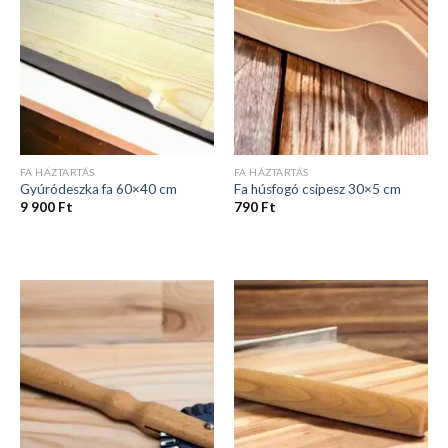
FA HÁZTARTÁS
FA HÁZTARTÁS
Gyúródeszka fa 60×40 cm
Fa húsfogó csipesz 30×5 cm
9 900
Ft
790
Ft