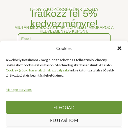
LÉGY A KÖZÖSSÉGÜNK TAGJA
Iratkozz fel
5%
kedvezményre!
MIUTÁN MEGADOD AZ E-MAIL CÍMEDET, MEGKAPOD A
KEDVEZMÉNYES KUPONT.
Cookies
IRATKOZZ FEL !
A webhely tartalmának megjelenítéséhez és a felhasználói élmény
javításához cookie-kat és hasonló technológiákat használunk. Az alábbi
Cookiek (sütik) használatának szabályzata
linkre kattintva találsz bővebb
tájékoztatást és beállítási lehetőséget.
Manage services
ELFOGAD
Hasznos
Rendelési
Nyitvatartás:
Kérdése
Információk
Információk
Van?
Hétfő:
ELUTASÍTOM
ÁLTALÁNOS
Rólunk
ZÁRVA
1183
SZERZŐDÉSI
Kedd:
Budapest