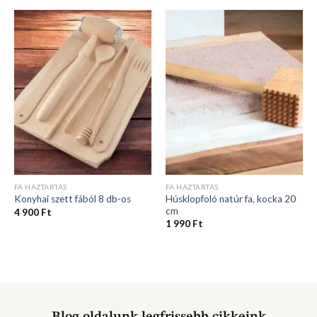
FA HÁZTARTÁS
FA HÁZTARTÁS
Húsklopfoló natúr fa, kocka 20
Konyhai szett fából 8 db-os
cm
4 900
Ft
1 990
Ft