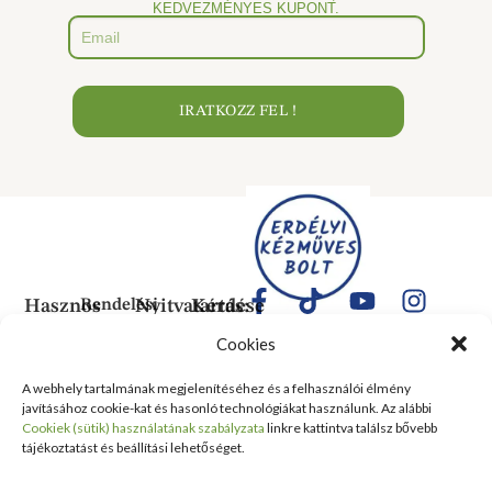
KEDVEZMÉNYES KUPONT.
IRATKOZZ FEL !
Hasznos
Rendelési
Nyitvatartás:
Kérdése
Információk
Információk
Van?
Hétfő:
Cookies
ÁLTALÁNOS
Rólunk
ZÁRVA
1183
SZERZŐDÉSI
Kedd:
Budapest
Kapcsolat
A webhely tartalmának megjelenítéséhez és a felhasználói élmény
FELTÉTELEK
6:00–
Balassa
javításához cookie-kat és hasonló technológiákat használunk. Az alábbi
Tanusítványok
16:00
Bálint
Szállítási
Cookiek (sütik) használatának szabályzata
linkre kattintva találsz bővebb
és
Szerda:
utca 1-
tájékoztatást és beállítási lehetőséget.
információ
Kitüntetések
6:00–
10 Szent
Nyilatkozat
16:00
Lőrinc