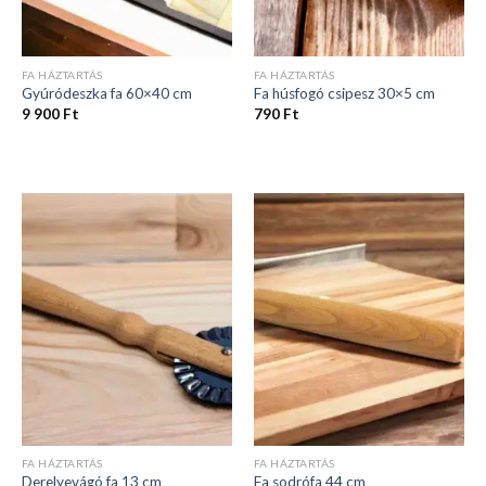
FA HÁZTARTÁS
FA HÁZTARTÁS
Gyúródeszka fa 60×40 cm
Fa húsfogó csipesz 30×5 cm
9 900
Ft
790
Ft
FA HÁZTARTÁS
FA HÁZTARTÁS
Derelyevágó fa 13 cm
Fa sodrófa 44 cm