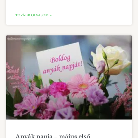
TOVÁBB OLVASOM »
Anyák napja – május első