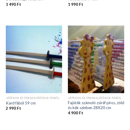
1 490
Ft
1 990
Ft
JÁTÉKOK ÉS TÁRSASJÁTÉKOK FÁBÓL
JÁTÉKOK ÉS TÁRSASJÁTÉKOK FÁBÓL
Fajáték számoló zsiráf piros, zöld
Kard fából 59 cm
és kék színben 28X20 cm
2 990
Ft
4 900
Ft