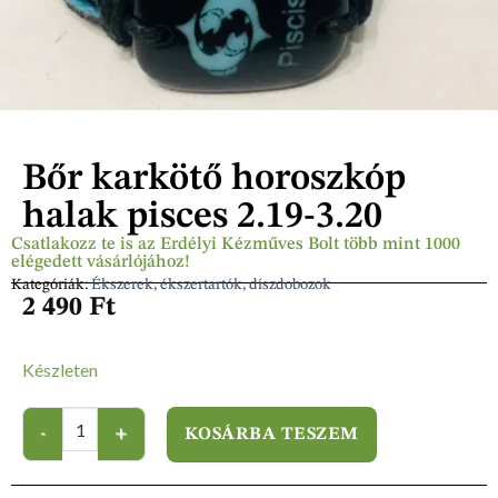
Bőr karkötő horoszkóp
halak pisces 2.19-3.20
Csatlakozz te is az Erdélyi Kézműves Bolt több mint 1000
elégedett vásárlójához!
Kategóriák:
Ékszerek, ékszertartók, díszdobozok
2 490
Ft
Készleten
KOSÁRBA TESZEM