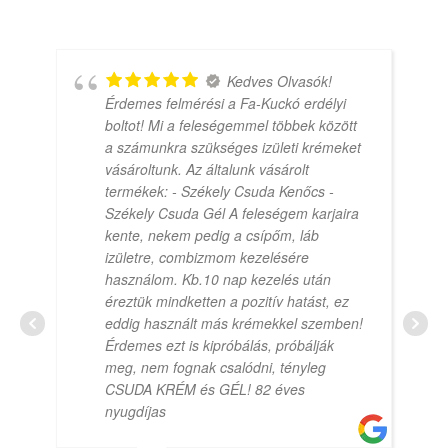
Kedves Olvasók!
Érdemes felmérési a Fa-Kuckó erdélyi
boltot! Mi a feleségemmel többek között
a számunkra szükséges izületi krémeket
vásároltunk. Az általunk vásárolt
termékek: - Székely Csuda Kenőcs -
Székely Csuda Gél A feleségem karjaira
kente, nekem pedig a csípőm, láb
izületre, combizmom kezelésére
használom. Kb.10 nap kezelés után
éreztük mindketten a pozitív hatást, ez
eddig használt más krémekkel szemben!
Érdemes ezt is kipróbálás, próbálják
meg, nem fognak csalódni, tényleg
CSUDA KRÉM és GÉL! 82 éves
nyugdíjas