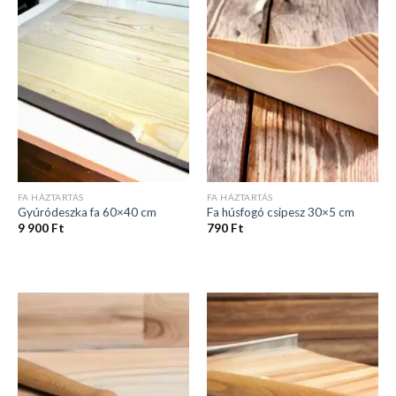
FA HÁZTARTÁS
FA HÁZTARTÁS
Gyúródeszka fa 60×40 cm
Fa húsfogó csipesz 30×5 cm
9 900
Ft
790
Ft