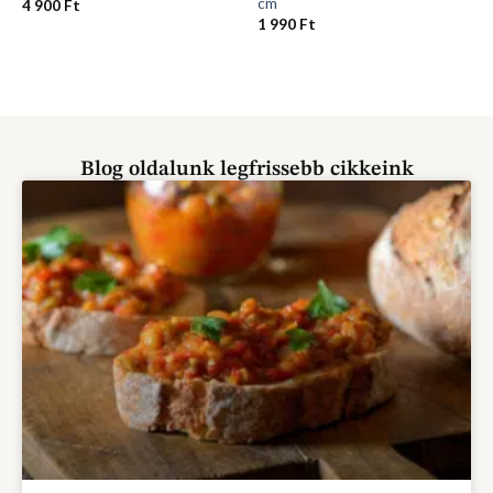
cm
4 900
Ft
1 990
Ft
Blog oldalunk legfrissebb cikkeink