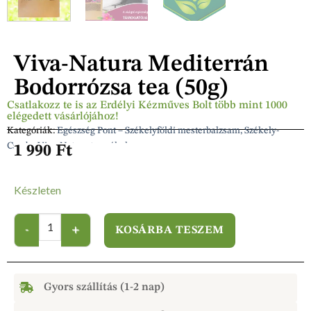
Viva-Natura Mediterrán
Bodorrózsa tea (50g)
Csatlakozz te is az Erdélyi Kézműves Bolt több mint 1000
elégedett vásárlójához!
Kategóriák:
Egészség Pont – Székelyföldi mesterbalzsam, Székely-
Csuda, Viva-Natura termékek
1 990
Ft
Készleten
KOSÁRBA TESZEM
Gyors szállítás (1-2 nap)