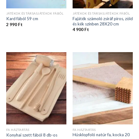
JÁTÉKOK ÉS TÁRSASJÁTÉKOK FÁBÓL
JÁTÉKOK ÉS TÁRSASJÁTÉKOK FÁBÓL
Fajáték számoló zsiráf piros, zöld
Kard fából 59 cm
és kék színben 28X20 cm
2 990
Ft
4 900
Ft
FA HÁZTARTÁS
FA HÁZTARTÁS
Húsklopfoló natúr fa, kocka 20
Konyhai szett fából 8 db-os