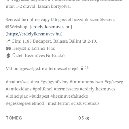
után 1-2 órával, lassan kortyolva.
Szerezd be online vagy látogass el hozzánk személyesen:
🌐 Webshop: [
erdelyikezmuves.hu
]
(
https://erdelyikezmuves.hu
)
📍 Cím: 1183 Budapest, Balassa Bálint út 2-10.
🏟️ Helyszín: Lőrinci Piac
🏠 Üzlet: Kézműves Fa-Kuckó
Váljon egészségedre a természet ereje! 🍵💚
#bodorrózsa #tea #gyógynövény #immunrendszer #egészség
#antioxidáns #polifenol #természetes #erdelyikezmuves
#loincipiac #budapest #kezmuvesfakucko
#egészségeséletmód #mediterrán #cistuscreticus
TÖMEG
0,5 kg