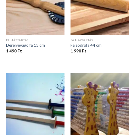
FA HÁZTARTÁS
FA HÁZTARTÁS
Derelyevágó fa 13 cm
Fa sodrófa 44 cm
1 490
Ft
1 990
Ft