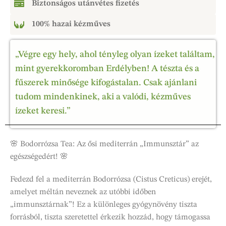
Biztonságos utánvétes fizetés
100% hazai kézműves
„Végre egy hely, ahol tényleg olyan ízeket találtam,
mint gyerekkoromban Erdélyben! A tészta és a
fűszerek minősége kifogástalan. Csak ajánlani
tudom mindenkinek, aki a valódi, kézműves
ízeket keresi.”
🌸 Bodorrózsa Tea: Az ősi mediterrán „Immunsztár” az
egészségedért! 🌸
Fedezd fel a mediterrán Bodorrózsa (Cistus Creticus) erejét,
amelyet méltán neveznek az utóbbi időben
„immunsztárnak”! Ez a különleges gyógynövény tiszta
forrásból, tiszta szeretettel érkezik hozzád, hogy támogassa