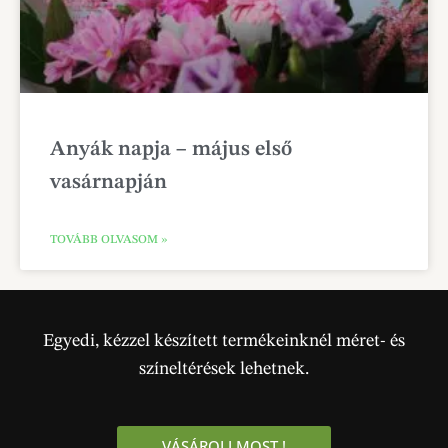
Anyák napja – május első
vasárnapján
TOVÁBB OLVASOM »
Egyedi, kézzel készített termékeinknél méret- és
színeltérések lehetnek.
VÁSÁROLJ MOST !