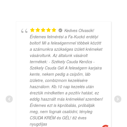
Kedves Olvasók!
Érdemes felmérési a Fa-Kuckó erdélyi
boltot! Mi a feleségemmel többek között
a számunkra szükséges izületi krémeket
vásároltunk. Az általunk vásárolt
termékek: - Székely Csuda Kenőcs -
Székely Csuda Gél A feleségem karjaira
kente, nekem pedig a csípőm, láb
izületre, combizmom kezelésére
használom. Kb.10 nap kezelés után
éreztük mindketten a pozitív hatást, ez
eddig használt más krémekkel szemben!
Érdemes ezt is kipróbálás, próbálják
meg, nem fognak csalódni, tényleg
CSUDA KRÉM és GÉL! 82 éves
nyugdíjas