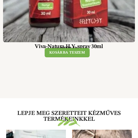
Viva-Natura H.Y. spray 30ml
1 990
Ft
KOSÁRBA TESZEM
LEPJE MEG SZERETTEIT KÉZMŰVES
TERMÉKEINKKEL