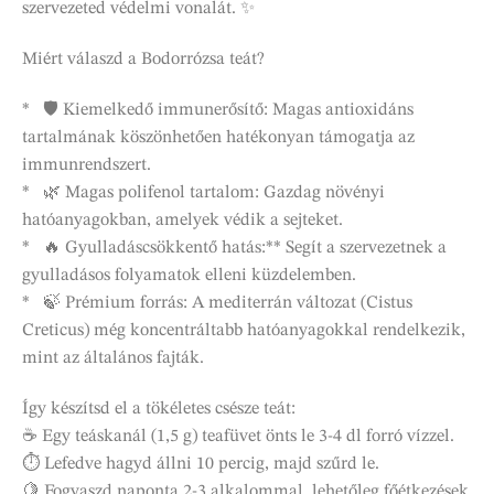
szervezeted védelmi vonalát. ✨
Miért válaszd a Bodorrózsa teát?
* 🛡️ Kiemelkedő immunerősítő: Magas antioxidáns
tartalmának köszönhetően hatékonyan támogatja az
immunrendszert.
* 🌿 Magas polifenol tartalom: Gazdag növényi
hatóanyagokban, amelyek védik a sejteket.
* 🔥 Gyulladáscsökkentő hatás:** Segít a szervezetnek a
gyulladásos folyamatok elleni küzdelemben.
* 🍃 Prémium forrás: A mediterrán változat (Cistus
Creticus) még koncentráltabb hatóanyagokkal rendelkezik,
mint az általános fajták.
Így készítsd el a tökéletes csésze teát:
☕ Egy teáskanál (1,5 g) teafüvet önts le 3-4 dl forró vízzel.
⏱️ Lefedve hagyd állni 10 percig, majd szűrd le.
🍋 Fogyaszd naponta 2-3 alkalommal, lehetőleg főétkezések