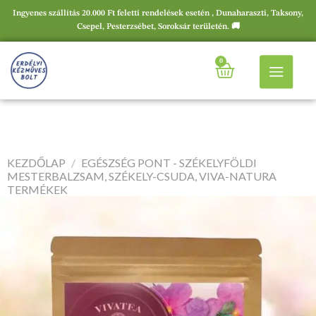
Ingyenes szállítás 20.000 Ft feletti rendelések esetén , Dunaharaszti, Taksony,
Csepel, Pesterzsébet, Soroksár területén. 🚚
0
KEZDŐLAP
/
EGÉSZSÉG PONT - SZÉKELYFÖLDI
MESTERBALZSAM, SZÉKELY-CSUDA, VIVA-NATURA
TERMÉKEK