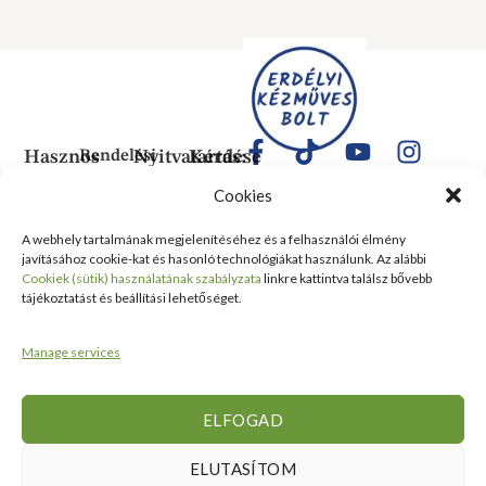
Hasznos
Rendelési
Nyitvatartás:
Kérdése
Információk
Információk
Van?
Hétfő:
Cookies
ÁLTALÁNOS
Rólunk
ZÁRVA
1183
SZERZŐDÉSI
Kedd:
Budapest
Kapcsolat
A webhely tartalmának megjelenítéséhez és a felhasználói élmény
FELTÉTELEK
6:00–
Balassa
javításához cookie-kat és hasonló technológiákat használunk. Az alábbi
Tanusítványok
16:00
Bálint
Szállítási
Cookiek (sütik) használatának szabályzata
linkre kattintva találsz bővebb
és
Szerda:
utca 1-
tájékoztatást és beállítási lehetőséget.
információ
Kitüntetések
6:00–
10 Szent
Nyilatkozat
16:00
Lőrinc
Kiemelt
Manage services
elálláshoz
Csütörtök:
Vásárcsarnok
értékesítési
Adatvédelmi
6:00–
és Piac
területek
tájékoztató
16:00
II/14
ELFOGAD
Viszonteladóknak
Péntek:
szám
6:00–
alatt
ELUTASÍTOM
16:00
található