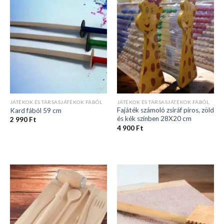
JÁTÉKOK ÉS TÁRSASJÁTÉKOK FÁBÓL
JÁTÉKOK ÉS TÁRSASJÁTÉKOK FÁBÓL
Fajáték számoló zsiráf piros, zöld
Kard fából 59 cm
és kék színben 28X20 cm
2 990
Ft
4 900
Ft