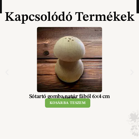
Kapcsolódó Termékek
Sótartó gomba natúr fából 6×4 cm
590
Ft
KOSÁRBA TESZEM