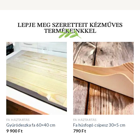
LEPJE MEG SZERETTEIT KÉZMŰVES
TERMÉKEINKKEL
FA HÁZTARTÁS
FA HÁZTARTÁS
Gyúródeszka fa 60×40 cm
Fa húsfogó csipesz 30×5 cm
9 900
Ft
790
Ft