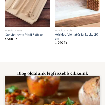
FA HÁZTARTÁS
FA HÁZTARTÁS
Húsklopfoló natúr fa, kocka 20
Konyhai szett fából 8 db-os
cm
4 900
Ft
1 990
Ft
Blog oldalunk legfrissebb cikkeink