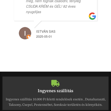
meg, nem fognak csalódni, tényleg
CSUDA KRÉM és GÉL! 82 éves
nyugdíjas
ISTVÁN SAS
2025-05-01
Ingyenes szállítás
Ingyenes szállítás 10.000 Ft feletti rendelések esetén , Dunaharaszti,
Taksony, Csepel, Pesterzsébet, Soroksár területén és környékén.