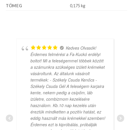
TÖMEG
0,175 kg
Kedves Olvasók!
Érdemes felmérési a Fa-Kuckó erdélyi
boltot! Mi a feleségemmel többek között
a számunkra szükséges izületi krémeket
vásároltunk. Az általunk vásárolt
termékek: - Székely Csuda Kenőcs -
Székely Csuda Gél A feleségem karjaira
kente, nekem pedig a csípőm, láb
izületre, combizmom kezelésére
használom. Kb.10 nap kezelés után
éreztük mindketten a pozitív hatást, ez
eddig használt más krémekkel szemben!
Érdemes ezt is kipróbálás, próbálják