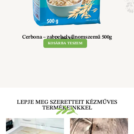
Cerbona – zabpehely finomszemű 500g
590
Ft
KOSÁRBA TESZEM
LEPJE MEG SZERETTEIT KÉZMŰVES
TERMÉKEINKKEL