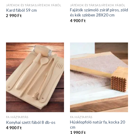
JÁTÉKOK ÉS TÁRSASJÁTÉKOK FÁBÓL
JÁTÉKOK ÉS TÁRSASJÁTÉKOK FÁBÓL
Fajáték számoló zsiráf piros, zöld
Kard fából 59 cm
és kék színben 28X20 cm
2 990
Ft
4 900
Ft
FA HÁZTARTÁS
FA HÁZTARTÁS
Húsklopfoló natúr fa, kocka 20
Konyhai szett fából 8 db-os
cm
4 900
Ft
1 990
Ft