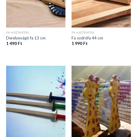
FA HÁZTARTÁS
FA HÁZTARTÁS
Derelyevágó fa 13 cm
Fa sodrófa 44 cm
1 490
Ft
1 990
Ft