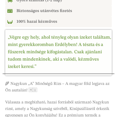
Gyors szállítás (1-2 nap)
Biztonságos utánvétes fizetés
100% hazai kézműves
„Végre egy hely, ahol tényleg olyan ízeket találtam,
mint gyerekkoromban Erdélyben! A tészta és a
fűszerek minősége kifogástalan. Csak ajánlani
tudom mindenkinek, aki a valódi, kézműves
ízeket keresi.”
🌾 Nagykun „A” Minőségű Rizs – A magyar föld legjava az
Ön asztalán! 🇭🇺
Válassza a megbízható, hazai forrásból származó Nagykun
rizst, amely a Nagykunság szívéből, Kisújszállásról érkezik
egyenesen az Ön konyhájába! Ez a prémium termék a