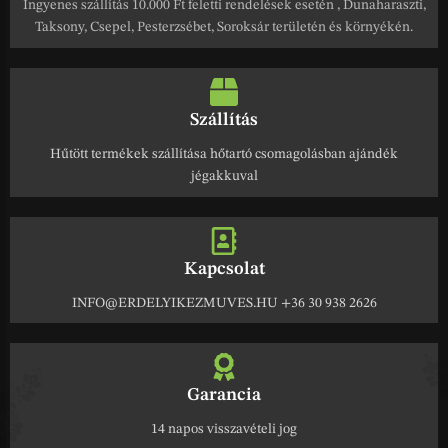
Ingyenes szállítás 10.000 Ft feletti rendelések esetén , Dunaharaszti,
Taksony, Csepel, Pesterzsébet, Soroksár területén és környékén.
Szállítás
Hűtött termékek szállítása hőtartó csomagolásban ajándék
jégakkuval
Kapcsolat
INFO@ERDELYIKEZMUVES.HU +36 30 938 2626
Garancia
14 napos visszavételi jog