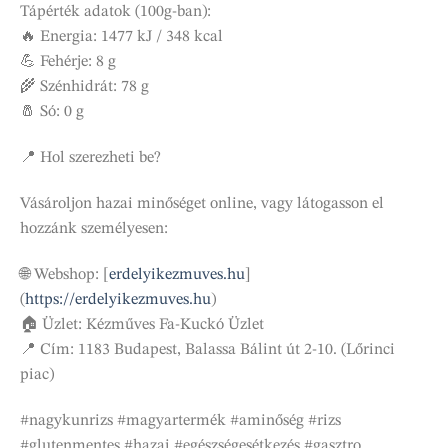
Tápérték adatok (100g-ban):
🔥 Energia: 1477 kJ / 348 kcal
💪 Fehérje: 8 g
🌾 Szénhidrát: 78 g
🧂 Só: 0 g
📍 Hol szerezheti be?
Vásároljon hazai minőséget online, vagy látogasson el
hozzánk személyesen:
🌐 Webshop: [
erdelyikezmuves.hu
]
(
https://erdelyikezmuves.hu
)
🏠 Üzlet: Kézműves Fa-Kuckó Üzlet
📍 Cím: 1183 Budapest, Balassa Bálint út 2-10. (Lőrinci
piac)
#nagykunrizs #magyartermék #aminőség #rizs
#glutenmentes #hazai #egészségesétkezés #gasztro