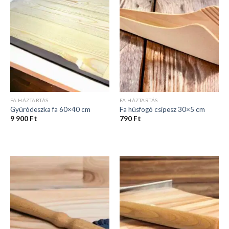
FA HÁZTARTÁS
FA HÁZTARTÁS
Gyúródeszka fa 60×40 cm
Fa húsfogó csipesz 30×5 cm
9 900
Ft
790
Ft