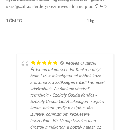
#kisújszállás #erdelyikezmuves #lőrincipiac 🌾🍚✨
TÖMEG
1 kg
Kedves Olvasók!
Érdemes felmérési a Fa-Kuckó erdélyi
boltot! Mi a feleségemmel többek között
a számunkra szükséges izületi krémeket
vásároltunk. Az általunk vásárolt
termékek: - Székely Csuda Kenőcs -
Székely Csuda Gél A feleségem karjaira
kente, nekem pedig a csípőm, láb
izületre, combizmom kezelésére
használom. Kb.10 nap kezelés után
éreztük mindketten a pozitív hatást, ez