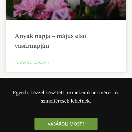
Anyák napja – május első
vasárnapján
TOVÁBB OLVASOM »
Egyedi, kézzel készített termékeinknél méret- és
színeltérések lehetnek.
VÁSÁROLJ MOST !