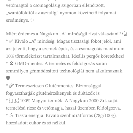
vetőmagtól a csomagolásig szigorúan ellenőrzött,
„szántóföldtől az asztalig” nyomon követhető folyamat
eredménye. ✨
Miért érdemes a Nagykun „A” minőségű rizst választani? 🤔
* ✅ Kiváló „A” minőség: Magas tisztasági fokot jelöl, ami
azt jelenti, hogy a szemek épek, és a csomagolás maximum
10% törmelékrizst tartalmazhat. Ideális pergős köretekhez!
* 🚫 GMO-mentes: A termelés és feldolgozás során
semmilyen génmódosított technológiát nem alkalmaznak.
🛡️
* 🌾 Természetesen Gluténmentes: Biztonsággal
fogyaszthatják gluténérzékenyek és diétázók is.
* 🇭🇺 100% Magyar termék: A Nagykun 2000 Zrt. saját
termelésű rizse és vetőmagja, hazai üzemben feldolgozva.
* 💪 Tiszta energia: Kiváló szénhidrátforrás (78g/100g),
hozzáadott cukor és só nélkül.