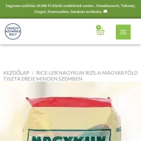
Ingyenes szállítás 20.000 Ft feletti rendelések esetén , Dunaharaszti, Taksony,
Csepel, Pesterzsébet, Soroksár területén. 🚚
0
KEZDŐLAP
/
RICE-LER NAGYKUN RIZS-A MAGYAR FÖLD
TISZTA EREJE MINDEN SZEMBEN