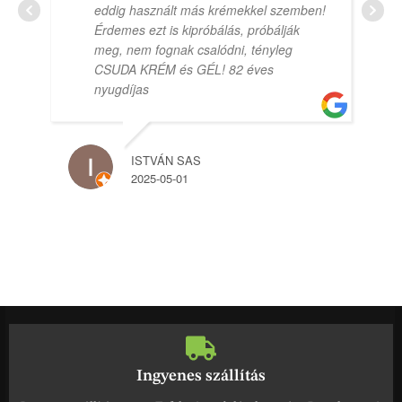
eddig használt más krémekkel szemben!
Érdemes ezt is kipróbálás, próbálják
meg, nem fognak csalódni, tényleg
CSUDA KRÉM és GÉL! 82 éves
nyugdíjas
ISTVÁN SAS
2025-05-01
Ingyenes szállítás