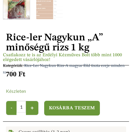
Rice-ler Nagykun „A”
minőségű rizs 1 kg
Csatlakozz te is az Erdélyi Kézműves Bolt több mint 1000
elégedett vásárlójához!
Kategóriák:
Rice-Ler Nagykun Rizs-A magyar föld tiszta ereje minden
szemben
700
Ft
Készleten
KOSÁRBA TESZEM