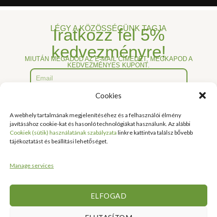
LÉGY A KÖZÖSSÉGÜNK TAGJA
Iratkozz fel
5%
kedvezményre!
MIUTÁN MEGADOD AZ E-MAIL CÍMEDET, MEGKAPOD A
KEDVEZMÉNYES KUPONT.
Cookies
IRATKOZZ FEL !
A webhely tartalmának megjelenítéséhez és a felhasználói élmény
javításához cookie-kat és hasonló technológiákat használunk. Az alábbi
Cookiek (sütik) használatának szabályzata
linkre kattintva találsz bővebb
tájékoztatást és beállítási lehetőséget.
Manage services
ELFOGAD
Hasznos
Rendelési
Nyitvatartás:
Kérdése
Információk
Információk
Van?
Hétfő:
ÁLTALÁNOS