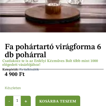
Fa pohártartó virágforma 6
db pohárral
Csatlakozz te is az Erdélyi Kézműves Bolt több mint 1000
elégedett vásárlójához!
Kategóriák:
Fa italkínálók
4 900
Ft
Készleten
KOSÁRBA TESZEM