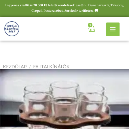
Ingyenes szállítás 20.000 Ft feletti rendelések esetén , Dunaharaszti, Taksony,
Csepel, Pesterzsébet, Soroksár területén. 🚚
0
KEZDŐLAP
/
FA ITALKÍNÁLÓK