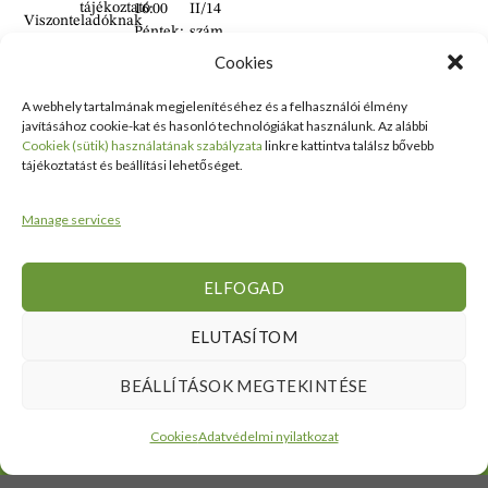
tájékoztató
16:00
II/14
Viszonteladóknak
Péntek:
szám
6:00–
alatt
Cookies
16:00
található
Szombat:
üzlet
A webhely tartalmának megjelenítéséhez és a felhasználói élmény
6:00–
javításához cookie-kat és hasonló technológiákat használunk. Az alábbi
+36 30
Cookiek (sütik) használatának szabályzata
linkre kattintva találsz bővebb
14:00
938
tájékoztatást és beállítási lehetőséget.
Vasárnap:
2626
ZÁRVA
+36 70
Manage services
634
5993
info@erdelyikezmuves.hu
ELFOGAD
ELUTASÍTOM
BEÁLLÍTÁSOK MEGTEKINTÉSE
Cookies
Adatvédelmi nyilatkozat
©2024 Erdélyi Kézműves Bolt Minden jog fenntartva