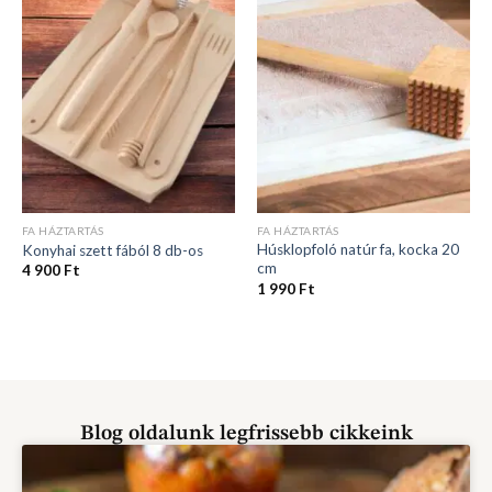
FA HÁZTARTÁS
FA HÁZTARTÁS
Húsklopfoló natúr fa, kocka 20
Konyhai szett fából 8 db-os
cm
4 900
Ft
1 990
Ft
Blog oldalunk legfrissebb cikkeink