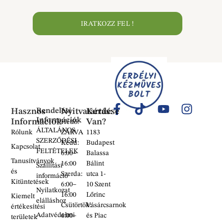
IRATKOZZ FEL !
Hasznos
Rendelési
Nyitvatartás:
Kérdése
Információk
Információk
Van?
Hétfő:
ÁLTALÁNOS
Rólunk
ZÁRVA
1183
SZERZŐDÉSI
Kedd:
Budapest
Kapcsolat
FELTÉTELEK
6:00–
Balassa
Tanusítványok
16:00
Bálint
Szállítási
és
Szerda:
utca 1-
információ
Kitüntetések
6:00–
10 Szent
Nyilatkozat
16:00
Lőrinc
Kiemelt
elálláshoz
Csütörtök:
Vásárcsarnok
értékesítési
Adatvédelmi
6:00–
és Piac
területek