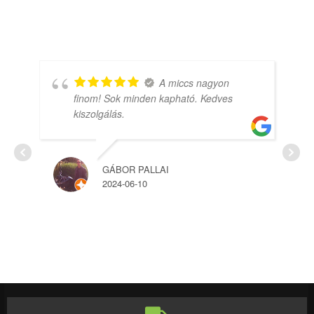
A miccs nagyon
finom! Sok minden kapható. Kedves
kiszolgálás.
GÁBOR PALLAI
2024-06-10