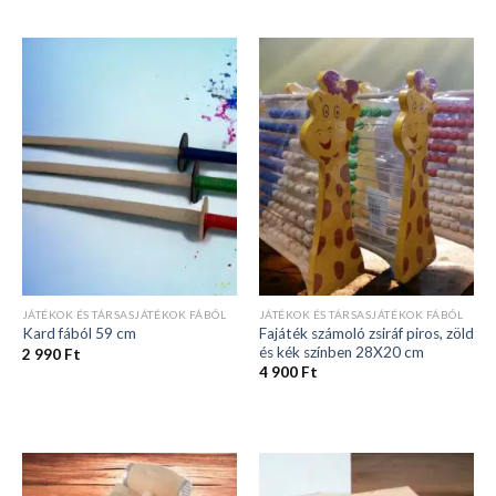
JÁTÉKOK ÉS TÁRSASJÁTÉKOK FÁBÓL
JÁTÉKOK ÉS TÁRSASJÁTÉKOK FÁBÓL
Fajáték számoló zsiráf piros, zöld
Kard fából 59 cm
és kék színben 28X20 cm
2 990
Ft
4 900
Ft