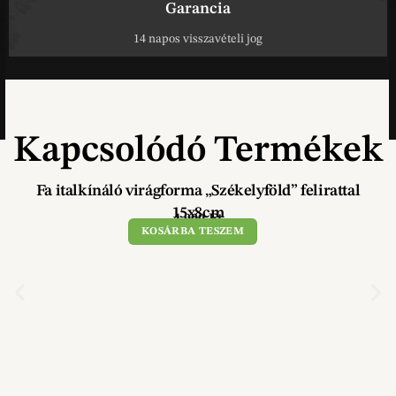
Garancia
14 napos visszavételi jog
Kapcsolódó Termékek
Fa italkínáló virágforma „Székelyföld” felirattal
15x8cm
4 900
Ft
KOSÁRBA TESZEM