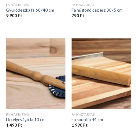
FA HÁZTARTÁS
FA HÁZTARTÁS
Gyúródeszka fa 60×40 cm
Fa húsfogó csipesz 30×5 cm
9 900
Ft
790
Ft
FA HÁZTARTÁS
FA HÁZTARTÁS
Derelyevágó fa 13 cm
Fa sodrófa 44 cm
1 490
Ft
1 990
Ft