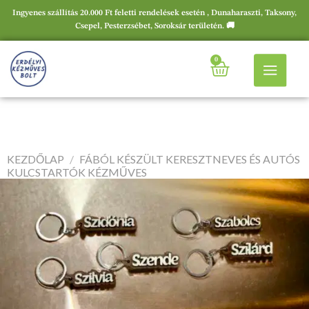
Ingyenes szállítás 20.000 Ft feletti rendelések esetén , Dunaharaszti, Taksony,
Csepel, Pesterzsébet, Soroksár területén. 🚚
0
KEZDŐLAP
/
FÁBÓL KÉSZÜLT KERESZTNEVES ÉS AUTÓS
KULCSTARTÓK KÉZMŰVES