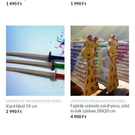
1 490
Ft
1 990
Ft
JÁTÉKOK ÉS TÁRSASJÁTÉKOK FÁBÓL
JÁTÉKOK ÉS TÁRSASJÁTÉKOK FÁBÓL
Fajáték számoló zsiráf piros, zöld
Kard fából 59 cm
és kék színben 28X20 cm
2 990
Ft
4 900
Ft