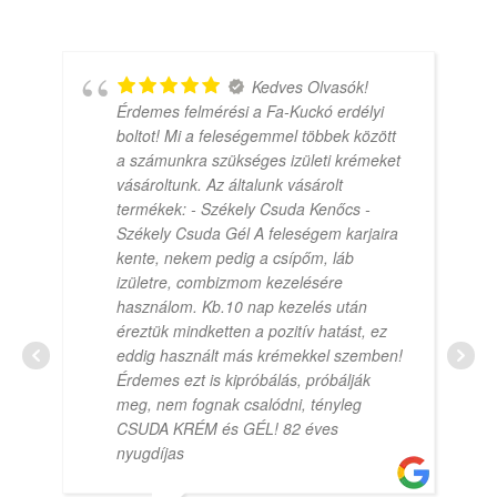
Kedves Olvasók!
Érdemes felmérési a Fa-Kuckó erdélyi
boltot! Mi a feleségemmel többek között
a számunkra szükséges izületi krémeket
vásároltunk. Az általunk vásárolt
termékek: - Székely Csuda Kenőcs -
Székely Csuda Gél A feleségem karjaira
kente, nekem pedig a csípőm, láb
izületre, combizmom kezelésére
használom. Kb.10 nap kezelés után
éreztük mindketten a pozitív hatást, ez
eddig használt más krémekkel szemben!
Érdemes ezt is kipróbálás, próbálják
meg, nem fognak csalódni, tényleg
CSUDA KRÉM és GÉL! 82 éves
nyugdíjas