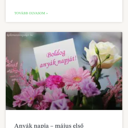
TOVÁBB OLVASOM »
Anyák napja – május első