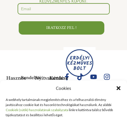
KEDVEZMÉNYES KUPONT.
IRATKOZZ FEL !
Hasznos
Rendelési
Nyitvatartás:
Kérdése
Információk
Információk
Van?
Hétfő:
Cookies
ÁLTALÁNOS
Rólunk
ZÁRVA
1183
SZERZŐDÉSI
Kedd:
Budapest
Kapcsolat
A webhely tartalmának megjelenítéséhez és a felhasználói élmény
FELTÉTELEK
6:00–
Balassa
javításához cookie-kat és hasonló technológiákat használunk. Az alábbi
Tanusítványok
16:00
Bálint
Szállítási
Cookiek (sütik) használatának szabályzata
linkre kattintva találsz bővebb
és
Szerda:
utca 1-
tájékoztatást és beállítási lehetőséget.
információ
Kitüntetések
6:00–
10 Szent
Nyilatkozat
16:00
Lőrinc
Kiemelt