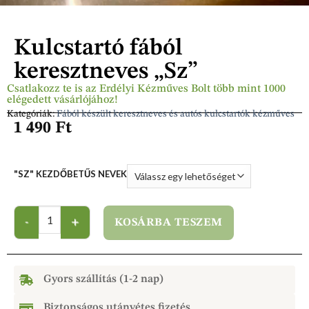
Kulcstartó fából
keresztneves „Sz”
Csatlakozz te is az Erdélyi Kézműves Bolt több mint 1000
elégedett vásárlójához!
Kategóriák:
Fából készült keresztneves és autós kulcstartók kézműves
1 490
Ft
"SZ" KEZDŐBETŰS NEVEK
KOSÁRBA TESZEM
Gyors szállítás (1-2 nap)
Biztonságos utánvétes fizetés