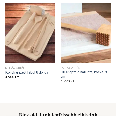
FA HÁZTARTÁS
FA HÁZTARTÁS
Húsklopfoló natúr fa, kocka 20
Konyhai szett fából 8 db-os
cm
4 900
Ft
1 990
Ft
Blog oldalunk legfrissebb cikkeink