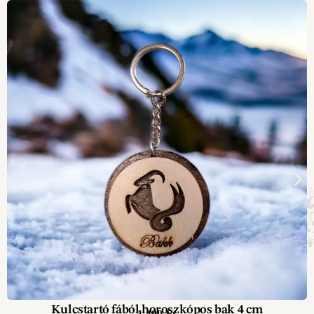
Kulcstartó fából horoszkópos bak 4 cm