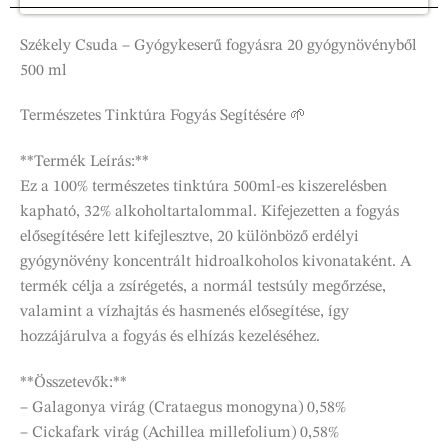
Székely Csuda – Gyógykeserű fogyásra 20 gyógynövényből
500 ml
Természetes Tinktúra Fogyás Segítésére 🌱
**Termék Leírás:**
Ez a 100% természetes tinktúra 500ml-es kiszerelésben
kapható, 32% alkoholtartalommal. Kifejezetten a fogyás
elősegítésére lett kifejlesztve, 20 különböző erdélyi
gyógynövény koncentrált hidroalkoholos kivonataként. A
termék célja a zsírégetés, a normál testsúly megőrzése,
valamint a vízhajtás és hasmenés elősegítése, így
hozzájárulva a fogyás és elhízás kezeléséhez.
**Összetevők:**
– Galagonya virág (Crataegus monogyna) 0,58%
– Cickafark virág (Achillea millefolium) 0,58%