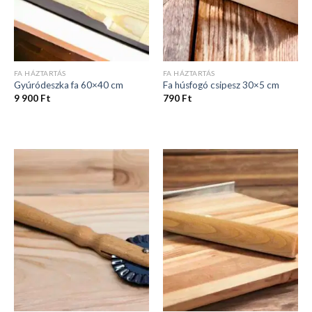
FA HÁZTARTÁS
FA HÁZTARTÁS
Gyúródeszka fa 60×40 cm
Fa húsfogó csipesz 30×5 cm
9 900
Ft
790
Ft