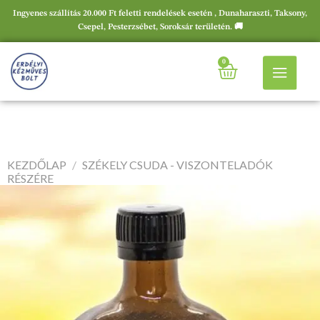
Ingyenes szállítás 20.000 Ft feletti rendelések esetén , Dunaharaszti, Taksony,
Csepel, Pesterzsébet, Soroksár területén. 🚚
0
KEZDŐLAP
/
SZÉKELY CSUDA - VISZONTELADÓK
RÉSZÉRE