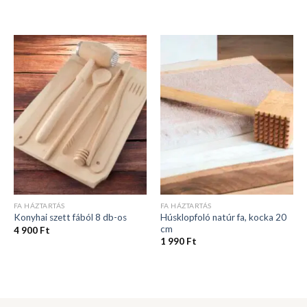
FA HÁZTARTÁS
FA HÁZTARTÁS
Húsklopfoló natúr fa, kocka 20
Konyhai szett fából 8 db-os
cm
4 900
Ft
1 990
Ft