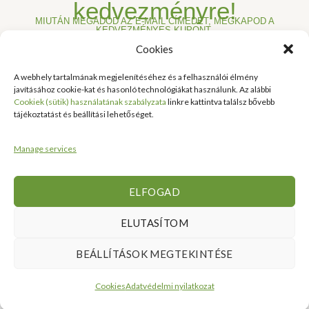
kedvezményre!
MIUTÁN MEGADOD AZ E-MAIL CÍMEDET, MEGKAPOD A
KEDVEZMÉNYES KUPONT.
Cookies
A webhely tartalmának megjelenítéséhez és a felhasználói élmény
javításához cookie-kat és hasonló technológiákat használunk. Az alábbi
IRATKOZZ FEL !
Cookiek (sütik) használatának szabályzata
linkre kattintva találsz bővebb
tájékoztatást és beállítási lehetőséget.
Manage services
ELFOGAD
Hasznos
Rendelési
Nyitvatartás:
Kérdése
ELUTASÍTOM
Információk
Információk
Van?
Hétfő:
ÁLTALÁNOS
Rólunk
ZÁRVA
1183
BEÁLLÍTÁSOK MEGTEKINTÉSE
SZERZŐDÉSI
Kedd:
Budapest
Kapcsolat
FELTÉTELEK
6:00–
Balassa
Cookies
Adatvédelmi nyilatkozat
Tanusítványok
16:00
Bálint
Szállítási
és
Szerda:
utca 1-
információ