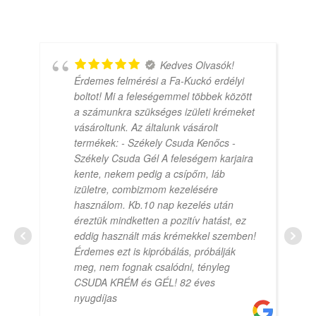
Kedves Olvasók!
Érdemes felmérési a Fa-Kuckó erdélyi
boltot! Mi a feleségemmel többek között
a számunkra szükséges izületi krémeket
vásároltunk. Az általunk vásárolt
termékek: - Székely Csuda Kenőcs -
Székely Csuda Gél A feleségem karjaira
kente, nekem pedig a csípőm, láb
izületre, combizmom kezelésére
használom. Kb.10 nap kezelés után
éreztük mindketten a pozitív hatást, ez
eddig használt más krémekkel szemben!
Érdemes ezt is kipróbálás, próbálják
meg, nem fognak csalódni, tényleg
CSUDA KRÉM és GÉL! 82 éves
nyugdíjas