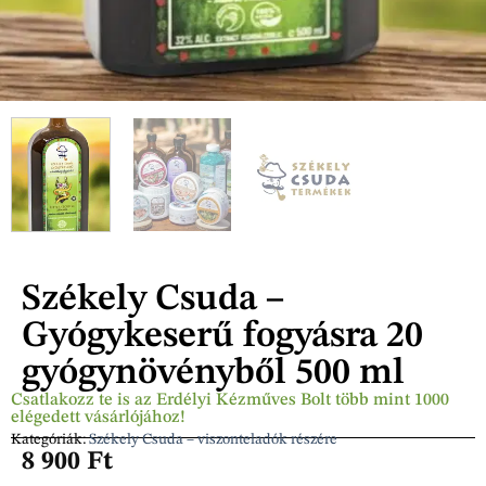
Székely Csuda –
Gyógykeserű fogyásra 20
gyógynövényből 500 ml
Csatlakozz te is az Erdélyi Kézműves Bolt több mint 1000
elégedett vásárlójához!
Kategóriák:
Székely Csuda – viszonteladók részére
8 900
Ft