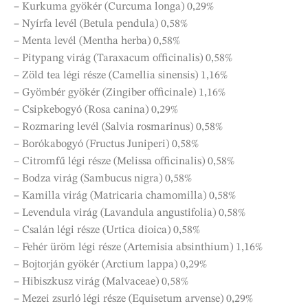
– Kurkuma gyökér (Curcuma longa) 0,29%
– Nyírfa levél (Betula pendula) 0,58%
– Menta levél (Mentha herba) 0,58%
– Pitypang virág (Taraxacum officinalis) 0,58%
– Zöld tea légi része (Camellia sinensis) 1,16%
– Gyömbér gyökér (Zingiber officinale) 1,16%
– Csipkebogyó (Rosa canina) 0,29%
– Rozmaring levél (Salvia rosmarinus) 0,58%
– Borókabogyó (Fructus Juniperi) 0,58%
– Citromfű légi része (Melissa officinalis) 0,58%
– Bodza virág (Sambucus nigra) 0,58%
– Kamilla virág (Matricaria chamomilla) 0,58%
– Levendula virág (Lavandula angustifolia) 0,58%
– Csalán légi része (Urtica dioica) 0,58%
– Fehér üröm légi része (Artemisia absinthium) 1,16%
– Bojtorján gyökér (Arctium lappa) 0,29%
– Hibiszkusz virág (Malvaceae) 0,58%
– Mezei zsurló légi része (Equisetum arvense) 0,29%