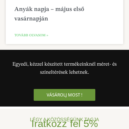
Anyák napja – május első
vasárnapján
TOVÁBB OLVASOM »
Egyedi, kézzel készített termékeinknél méret- és
színeltérések lehetnek.
VÁSÁROLJ MOST !
LÉGY A KÖZÖSSÉGÜNK TAGJA
Iratkozz fel
5%