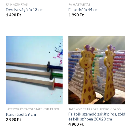
FA HÁZTARTÁS
FA HÁZTARTÁS
Derelyevágó fa 13 cm
Fa sodrófa 44 cm
1 490
Ft
1 990
Ft
JÁTÉKOK ÉS TÁRSASJÁTÉKOK FÁBÓL
JÁTÉKOK ÉS TÁRSASJÁTÉKOK FÁBÓL
Fajáték számoló zsiráf piros, zöld
Kard fából 59 cm
és kék színben 28X20 cm
2 990
Ft
4 900
Ft