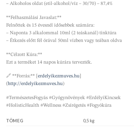
– Alkoholos oldat (etil-alkohol/víz – 30/70) – 87,4%
**Felhasználási Javaslat:**
Felnőttek és 15 évesnél idősebbek számára:
– Naponta 3 alkalommal 10ml (2 teáskanál) tinktúra
– Étkezés előtt fél órával 50ml vízben vagy teában oldva
**Célzott Kúra:**
Ezt a terméket 14 napos kúrára tervezték.
🔗 **Forrás:** [
erdelyikezmuves.hu
]
(
http://erdelyikezmuves.hu
)
#TermészetesFogyás #Gyógynövények #ErdélyiKincsek
#HolisticHealth #Wellness #Zsírégetés #Fogyókúra
TÖMEG
0,5 kg