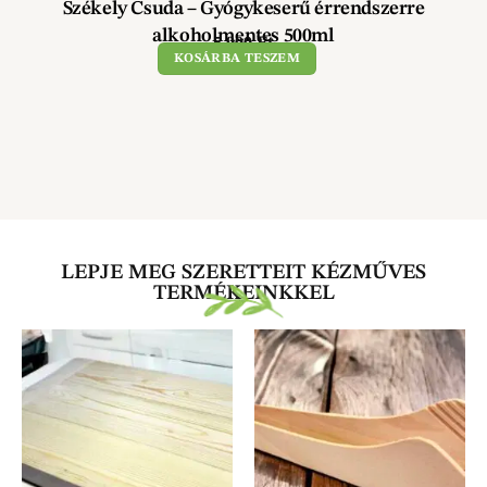
Székely Csuda – Gyógykeserű érrendszerre
alkoholmentes 500ml
5 900
Ft
KOSÁRBA TESZEM
LEPJE MEG SZERETTEIT KÉZMŰVES
TERMÉKEINKKEL