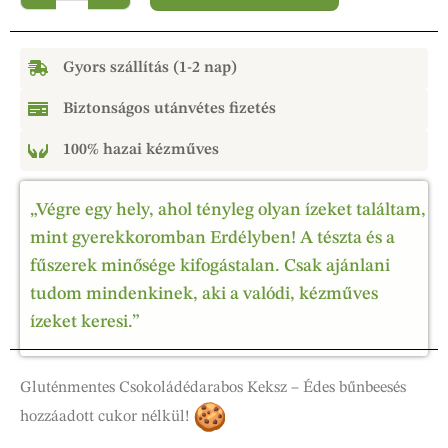
Gyors szállítás (1-2 nap)
Biztonságos utánvétes fizetés
100% hazai kézműves
„Végre egy hely, ahol tényleg olyan ízeket találtam,
mint gyerekkoromban Erdélyben! A tészta és a
fűszerek minősége kifogástalan. Csak ajánlani
tudom mindenkinek, aki a valódi, kézműves
ízeket keresi.”
Gluténmentes Csokoládédarabos Keksz – Édes bűnbeesés
hozzáadott cukor nélkül!