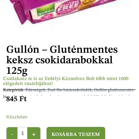
Gullón – Gluténmentes
keksz csokidarabokkal
125g
Csatlakozz te is az Erdélyi Kézműves Bolt több mint 1000
elégedett vásárlójához!
Kategóriák:
Édességek, End-Ibo házicsokoládék
,
Gullón-gluténmentes-
bio-tallérok, vajas kekszek, sajtos-magos rudak különböző ízesítéssel
845
Ft
Készleten
KOSÁRBA TESZEM