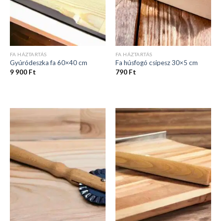
FA HÁZTARTÁS
FA HÁZTARTÁS
Gyúródeszka fa 60×40 cm
Fa húsfogó csipesz 30×5 cm
9 900
Ft
790
Ft