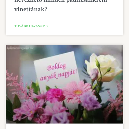
nevezhető minden padlizsánkrém
vinettának?
TOVÁBB OLVASOM »