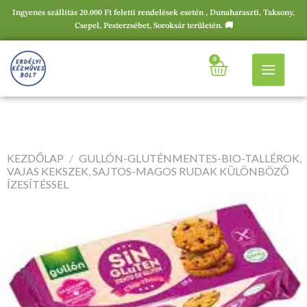
Ingyenes szállítás 20.000 Ft feletti rendelések esetén , Dunaharaszti, Taksony,
Csepel, Pesterzsébet, Soroksár területén. 🚚
0
KEZDŐLAP
/
GULLÓN-GLUTÉNMENTES-BIO-TALLÉROK,
VAJAS KEKSZEK, SAJTOS-MAGOS RUDAK KÜLÖNBÖZŐ
ÍZESÍTÉSSEL