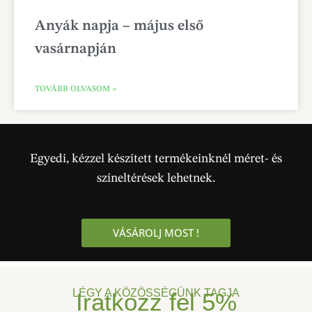
Anyák napja – május első
vasárnapján
TOVÁBB OLVASOM »
Egyedi, kézzel készített termékeinknél méret- és
színeltérések lehetnek.
VÁSÁROLJ MOST !
LÉGY A KÖZÖSSÉGÜNK TAGJA
Iratkozz fel
5%