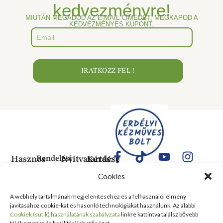
kedvezményre!
MIUTÁN MEGADOD AZ E-MAIL CÍMEDET, MEGKAPOD A
KEDVEZMÉNYES KUPONT.
IRATKOZZ FEL !
Hasznos
Rendelési
Nyitvatartás:
Kérdése
Információk
Információk
Van?
Hétfő:
Cookies
ÁLTALÁNOS
Rólunk
ZÁRVA
1183
SZERZŐDÉSI
Kedd:
Budapest
Kapcsolat
A webhely tartalmának megjelenítéséhez és a felhasználói élmény
FELTÉTELEK
6:00–
Balassa
javításához cookie-kat és hasonló technológiákat használunk. Az alábbi
Tanusítványok
16:00
Bálint
Szállítási
Cookiek (sütik) használatának szabályzata
linkre kattintva találsz bővebb
és
Szerda:
utca 1-