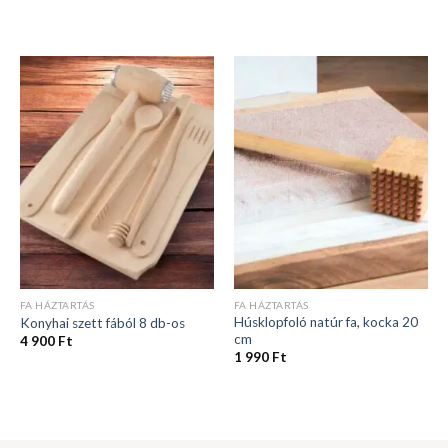
FA HÁZTARTÁS
FA HÁZTARTÁS
Húsklopfoló natúr fa, kocka 20
Konyhai szett fából 8 db-os
cm
4 900
Ft
1 990
Ft