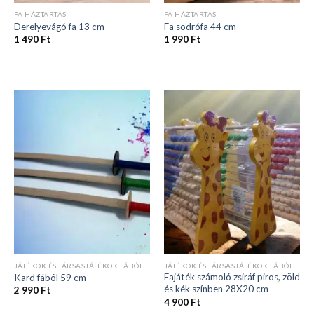
FA HÁZTARTÁS
FA HÁZTARTÁS
Derelyevágó fa 13 cm
Fa sodrófa 44 cm
1 490
Ft
1 990
Ft
JÁTÉKOK ÉS TÁRSASJÁTÉKOK FÁBÓL
JÁTÉKOK ÉS TÁRSASJÁTÉKOK FÁBÓL
Fajáték számoló zsiráf piros, zöld
Kard fából 59 cm
és kék színben 28X20 cm
2 990
Ft
4 900
Ft