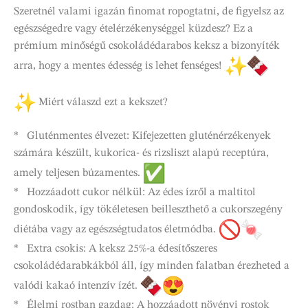
Szeretnél valami igazán finomat ropogtatni, de figyelsz az
egészségedre vagy ételérzékenységgel küzdesz? Ez a
prémium minőségű csokoládédarabos keksz a bizonyíték
arra, hogy a mentes édesség is lehet fenséges!
Miért válaszd ezt a kekszet?
* Gluténmentes élvezet: Kifejezetten gluténérzékenyek
számára készült, kukorica- és rizsliszt alapú receptúra,
amely teljesen búzamentes.
* Hozzáadott cukor nélkül: Az édes ízről a maltitol
gondoskodik, így tökéletesen beilleszthető a cukorszegény
diétába vagy az egészségtudatos életmódba.
* Extra csokis: A keksz 25%-a édesítőszeres
csokoládédarabkákból áll, így minden falatban érezheted a
valódi kakaó intenzív ízét.
* Élelmi rostban gazdag: A hozzáadott növényi rostok