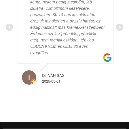
kente, nekem pedig a csípőm, láb
izületre, combizmom kezelésére
használom. Kb.10 nap kezelés után
éreztük mindketten a pozitív hatást, ez
eddig használt más krémekkel szemben!
Érdemes ezt is kipróbálás, próbálják
meg, nem fognak csalódni, tényleg
CSUDA KRÉM és GÉL! 82 éves
nyugdíjas
ISTVÁN SAS
2025-05-01