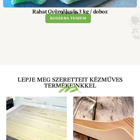
Rahat Gyümölcsös 3 kg / doboz
6 600
Ft
KOSÁRBA TESZEM
LEPJE MEG SZERETTEIT KÉZMŰVES
TERMÉKEINKKEL