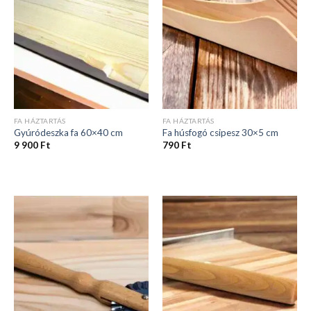
FA HÁZTARTÁS
FA HÁZTARTÁS
Gyúródeszka fa 60×40 cm
Fa húsfogó csipesz 30×5 cm
9 900
Ft
790
Ft