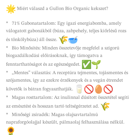
Miért válaszd a Gullon Bio Organic kekszet?
* 71% Gabonatartalom: Egy igazi energiabomba, amely
válogatott gabonákból (búza, zabpehely, teljes kiőrlésű rozs
és tönkölybúza) áll össze.
* Bio Minősítés: Minden összetevője megfelel a szigorú
biogazdálkodási előírásoknak, így támogatva a
fenntarthatóságot és az egészségedet.
* „Mentes” választás: A receptúra tejmentes, tojásmentes és
szójamentes, így az ezekre érzékenyek és a vegán étrendet
követők is bátran fogyaszthatják.
* Magas rosttartalom: Az inulinnal dúsított összetétel segíti
az emésztést és hosszan tartó teltségérzetet ad.
* Minőségi zsiradék: Magas olajsavtartalmú
napraforgóolajjal készült, pálmaolaj felhasználása nélkül.