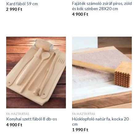
Fajáték számoló zsiráf piros, zöld
Kard fából 59 cm
és kék színben 28X20 cm
2 990
Ft
4 900
Ft
FA HÁZTARTÁS
FA HÁZTARTÁS
Húsklopfoló natúr fa, kocka 20
Konyhai szett fából 8 db-os
cm
4 900
Ft
1 990
Ft