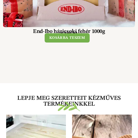
End-Ibo házicsoki fehér 1000g
4 390
Ft
KOSÁRBA TESZEM
LEPJE MEG SZERETTEIT KÉZMŰVES
TERMÉKEINKKEL