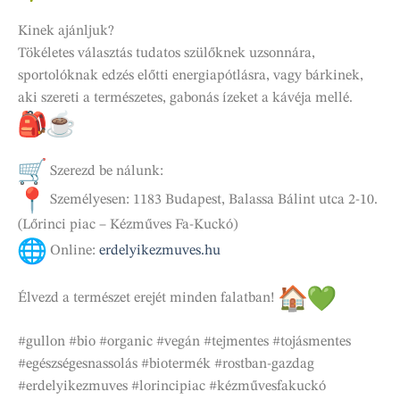
Kinek ajánljuk?
Tökéletes választás tudatos szülőknek uzsonnára,
sportolóknak edzés előtti energiapótlásra, vagy bárkinek,
aki szereti a természetes, gabonás ízeket a kávéja mellé.
Szerezd be nálunk:
Személyesen: 1183 Budapest, Balassa Bálint utca 2-10.
(Lőrinci piac – Kézműves Fa-Kuckó)
Online:
erdelyikezmuves.hu
Élvezd a természet erejét minden falatban!
#gullon #bio #organic #vegán #tejmentes #tojásmentes
#egészségesnassolás #biotermék #rostban-gazdag
#erdelyikezmuves #lorincipiac #kézművesfakuckó