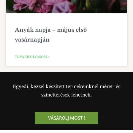
Anyák napja – május első
vasárnapján
TOVÁBB OLVASOM »
Egyedi, kézzel készített termékeinknél méret- és
színeltérések lehetnek.
VÁSÁROLJ MOST !