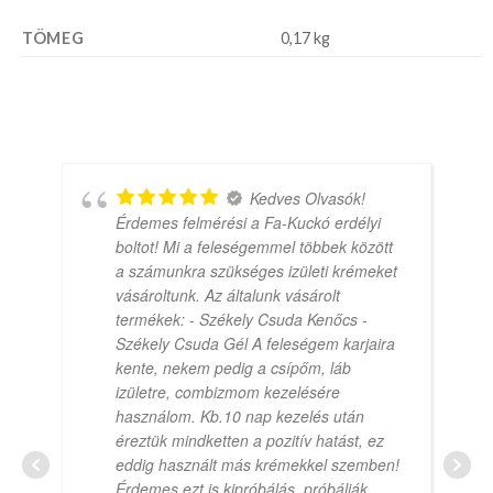
TÖMEG
0,17 kg
Kedves Olvasók!
Érdemes felmérési a Fa-Kuckó erdélyi
boltot! Mi a feleségemmel többek között
a számunkra szükséges izületi krémeket
vásároltunk. Az általunk vásárolt
termékek: - Székely Csuda Kenőcs -
Székely Csuda Gél A feleségem karjaira
kente, nekem pedig a csípőm, láb
izületre, combizmom kezelésére
használom. Kb.10 nap kezelés után
éreztük mindketten a pozitív hatást, ez
eddig használt más krémekkel szemben!
Érdemes ezt is kipróbálás, próbálják