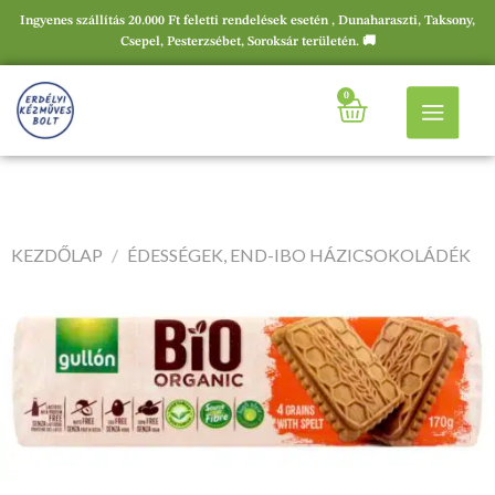
Ingyenes szállítás 20.000 Ft feletti rendelések esetén , Dunaharaszti, Taksony,
Csepel, Pesterzsébet, Soroksár területén. 🚚
0
KEZDŐLAP
/
ÉDESSÉGEK, END-IBO HÁZICSOKOLÁDÉK