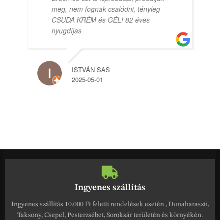
meg, nem fognak csalódni, tényleg
CSUDA KRÉM és GÉL! 82 éves
nyugdíjas
ISTVÁN SAS
2025-05-01
Ingyenes szállítás
Ingyenes szállítás 10.000 Ft feletti rendelések esetén , Dunaharaszti,
Taksony, Csepel, Pesterzsébet, Soroksár területén és környékén.