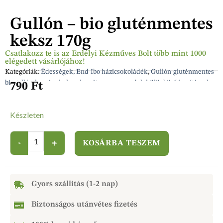
Gullón – bio gluténmentes
keksz 170g
Csatlakozz te is az Erdélyi Kézműves Bolt több mint 1000
elégedett vásárlójához!
Kategóriák:
Édességek, End-Ibo házicsokoládék
,
Gullón-gluténmentes-
bio-tallérok, vajas kekszek, sajtos-magos rudak különböző ízesítéssel
790
Ft
Készleten
KOSÁRBA TESZEM
Gyors szállítás (1-2 nap)
Biztonságos utánvétes fizetés