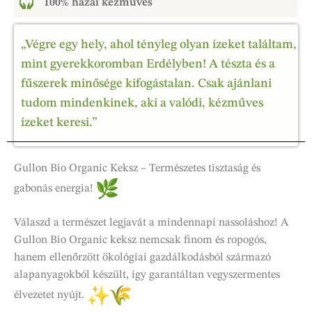
100% hazai kézműves
„Végre egy hely, ahol tényleg olyan ízeket találtam,
mint gyerekkoromban Erdélyben! A tészta és a
fűszerek minősége kifogástalan. Csak ajánlani
tudom mindenkinek, aki a valódi, kézműves
ízeket keresi.”
Gullon Bio Organic Keksz – Természetes tisztaság és
gabonás energia!
Válaszd a természet legjavát a mindennapi nassoláshoz! A
Gullon Bio Organic keksz nemcsak finom és ropogós,
hanem ellenőrzött ökológiai gazdálkodásból származó
alapanyagokból készült, így garantáltan vegyszermentes
élvezetet nyújt.