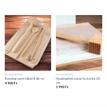
FA HÁZTARTÁS
FA HÁZTARTÁS
Húsklopfoló natúr fa, kocka 20
Konyhai szett fából 8 db-os
cm
4 900
Ft
1 990
Ft