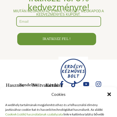
kedvezményre!
MIUTÁN MEGADOD AZ E-MAIL CÍMEDET, MEGKAPOD A
KEDVEZMÉNYES KUPONT.
IRATKOZZ FEL !
Hasznos
Rendelési
Nyitvatartás:
Kérdése
Információk
Információk
Van?
Hétfő:
Cookies
ÁLTALÁNOS
Rólunk
ZÁRVA
1183
SZERZŐDÉSI
Kedd:
Budapest
Kapcsolat
A webhely tartalmának megjelenítéséhez és a felhasználói élmény
FELTÉTELEK
6:00–
Balassa
javításához cookie-kat és hasonló technológiákat használunk. Az alábbi
Tanusítványok
16:00
Bálint
Szállítási
Cookiek (sütik) használatának szabályzata
linkre kattintva találsz bővebb