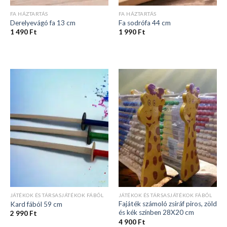
FA HÁZTARTÁS
FA HÁZTARTÁS
Derelyevágó fa 13 cm
Fa sodrófa 44 cm
1 490
Ft
1 990
Ft
JÁTÉKOK ÉS TÁRSASJÁTÉKOK FÁBÓL
JÁTÉKOK ÉS TÁRSASJÁTÉKOK FÁBÓL
Fajáték számoló zsiráf piros, zöld
Kard fából 59 cm
és kék színben 28X20 cm
2 990
Ft
4 900
Ft