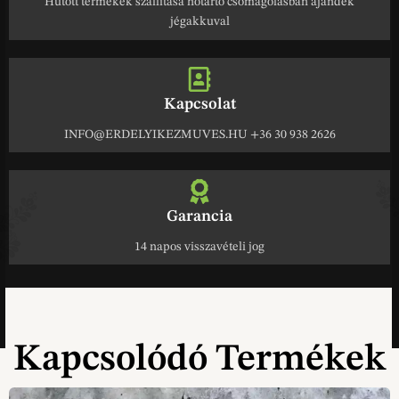
Hűtött termékek szállítása hőtartó csomagolásban ajándék
jégakkuval
Kapcsolat
INFO@ERDELYIKEZMUVES.HU +36 30 938 2626
Garancia
14 napos visszavételi jog
Kapcsolódó Termékek