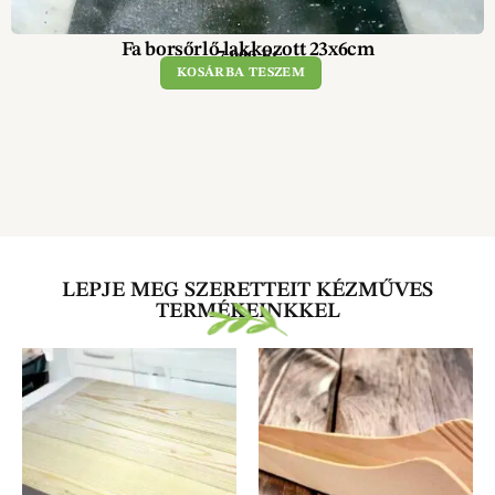
Fa borsőrlő lakkozott 23x6cm
7 900
Ft
KOSÁRBA TESZEM
LEPJE MEG SZERETTEIT KÉZMŰVES
TERMÉKEINKKEL