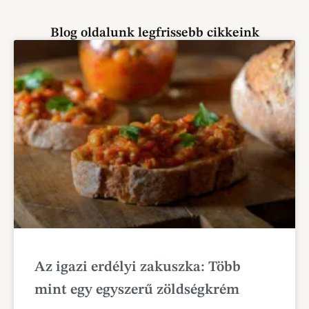
Blog oldalunk legfrissebb cikkeink
Az igazi erdélyi zakuszka: Több
mint egy egyszerű zöldségkrém