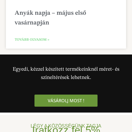
Anyák napja – május első
vasárnapján
TOVÁBB OLVASOM »
Egyedi, kézzel készített termékeinknél méret- és
színeltérések lehetnek.
VÁSÁROLJ MOST !
LÉGY A KÖZÖSSÉGÜNK TAGJA
Iratkozz fel
5%