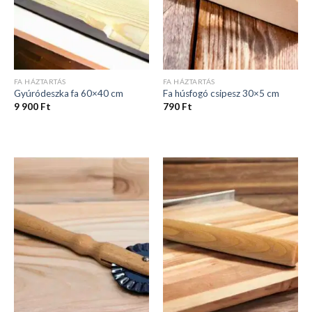
FA HÁZTARTÁS
FA HÁZTARTÁS
Gyúródeszka fa 60×40 cm
Fa húsfogó csipesz 30×5 cm
9 900
Ft
790
Ft