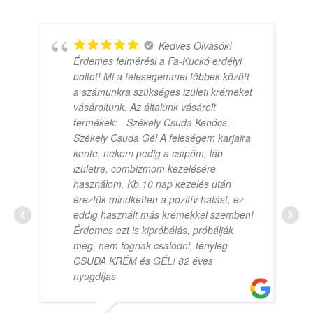
Kedves Olvasók!
Érdemes felmérési a Fa-Kuckó erdélyi
boltot! Mi a feleségemmel többek között
a számunkra szükséges izületi krémeket
vásároltunk. Az általunk vásárolt
termékek: - Székely Csuda Kenőcs -
Székely Csuda Gél A feleségem karjaira
kente, nekem pedig a csípőm, láb
izületre, combizmom kezelésére
használom. Kb.10 nap kezelés után
éreztük mindketten a pozitív hatást, ez
eddig használt más krémekkel szemben!
Érdemes ezt is kipróbálás, próbálják
meg, nem fognak csalódni, tényleg
CSUDA KRÉM és GÉL! 82 éves
nyugdíjas