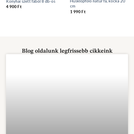
FA HÁZTARTÁS
FA HÁZTARTÁS
Húsklopfoló natúr fa, kocka 20
Konyhai szett fából 8 db-os
cm
4 900
Ft
1 990
Ft
Blog oldalunk legfrissebb cikkeink