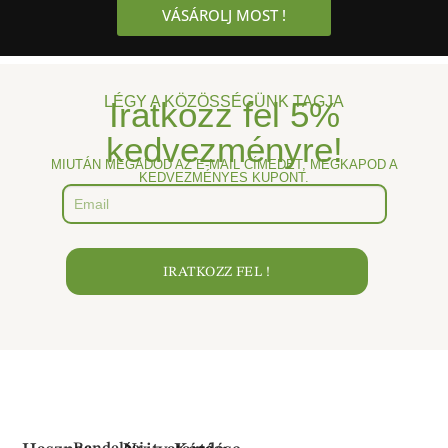
VÁSÁROLJ MOST !
LÉGY A KÖZÖSSÉGÜNK TAGJA
Iratkozz fel
5%
kedvezményre!
MIUTÁN MEGADOD AZ E-MAIL CÍMEDET, MEGKAPOD A
KEDVEZMÉNYES KUPONT.
IRATKOZZ FEL !