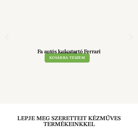
Fa autós kulcstartó Ferrari
1 490
Ft
KOSÁRBA TESZEM
LEPJE MEG SZERETTEIT KÉZMŰVES
TERMÉKEINKKEL