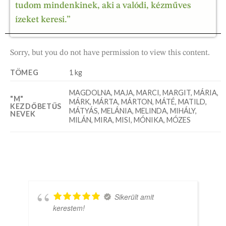
tudom mindenkinek, aki a valódi, kézműves
ízeket keresi.”
Sorry, but you do not have permission to view this content.
TÖMEG
1 kg
MAGDOLNA, MAJA, MARCI, MARGIT, MÁRIA,
"M"
MÁRK, MÁRTA, MÁRTON, MÁTÉ, MATILD,
KEZDŐBETŰS
MÁTYÁS, MELÁNIA, MELINDA, MIHÁLY,
NEVEK
MILÁN, MIRA, MISI, MÓNIKA, MÓZES
erült amit
Hihetetlen
kedvesség, aki erre jár mindenkép
térjen be ide😊