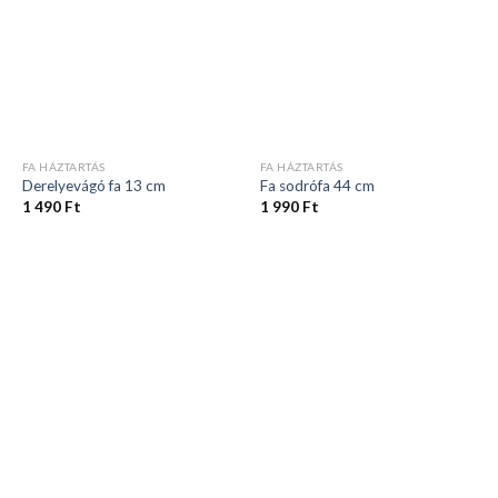
FA HÁZTARTÁS
FA HÁZTARTÁS
Derelyevágó fa 13 cm
Fa sodrófa 44 cm
1 490
Ft
1 990
Ft