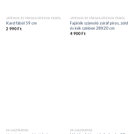
JÁTÉKOK ÉS TÁRSASJÁTÉKOK FÁBÓL
JÁTÉKOK ÉS TÁRSASJÁTÉKOK FÁBÓL
Fajáték számoló zsiráf piros, zöld
Kard fából 59 cm
és kék színben 28X20 cm
2 990
Ft
4 900
Ft