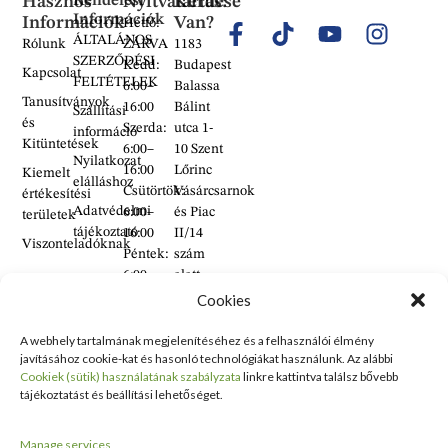
Hasznos
Rendelési
Nyitvatartás:
Kérdése
Információk
Információk
Van?
Hétfő:
ÁLTALÁNOS
Rólunk
ZÁRVA
1183
SZERZŐDÉSI
Kedd:
Budapest
Kapcsolat
FELTÉTELEK
6:00–
Balassa
Tanusítványok
16:00
Bálint
Szállítási
és
Szerda:
utca 1-
információ
Kitüntetések
6:00–
10 Szent
Nyilatkozat
16:00
Lőrinc
Kiemelt
elálláshoz
Csütörtök:
Vásárcsarnok
értékesítési
Adatvédelmi
6:00–
és Piac
területek
tájékoztató
16:00
II/14
Viszonteladóknak
Péntek:
szám
6:00–
alatt
Cookies
16:00
található
Szombat:
üzlet
A webhely tartalmának megjelenítéséhez és a felhasználói élmény
6:00–
+36 30
javításához cookie-kat és hasonló technológiákat használunk. Az alábbi
14:00
Cookiek (sütik) használatának szabályzata
linkre kattintva találsz bővebb
938
tájékoztatást és beállítási lehetőséget.
Vasárnap:
2626
ZÁRVA
+36 70
Manage services
634