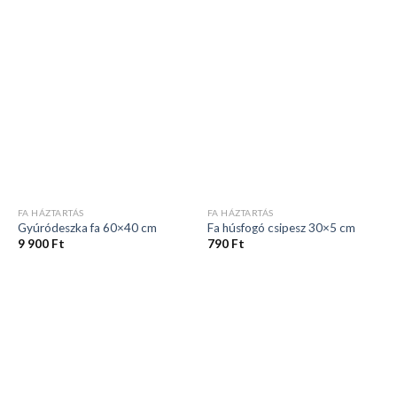
FA HÁZTARTÁS
FA HÁZTARTÁS
Gyúródeszka fa 60×40 cm
Fa húsfogó csipesz 30×5 cm
9 900
Ft
790
Ft