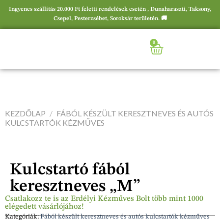
Ingyenes szállítás 20.000 Ft feletti rendelések esetén , Dunaharaszti, Taksony,
Csepel, Pesterzsébet, Soroksár területén. 🚚
0
KEZDŐLAP
/
FÁBÓL KÉSZÜLT KERESZTNEVES ÉS AUTÓS
KULCSTARTÓK KÉZMŰVES
Kulcstartó fából
keresztneves „M”
Csatlakozz te is az Erdélyi Kézműves Bolt több mint 1000
elégedett vásárlójához!
Kategóriák:
Fából készült keresztneves és autós kulcstartók kézműves