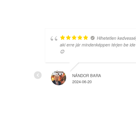
 amit
Hihetetlen kedvessé
aki erre jár mindenképpen térjen be ide
😊
NÁNDOR BARA
2024-06-20