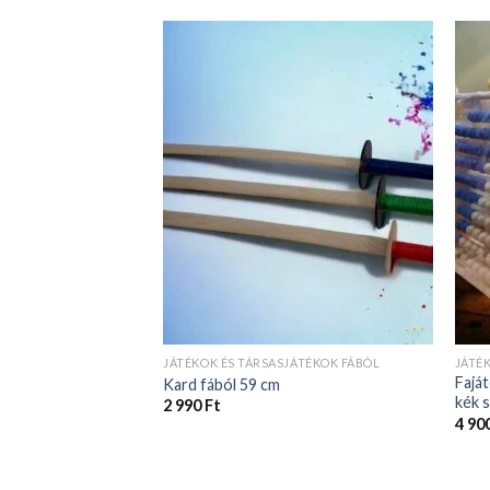
JÁTÉKOK ÉS TÁRSASJÁTÉKOK FÁBÓL
JÁTÉ
Faját
Kard fából 59 cm
kék 
2 990
Ft
4 90