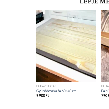
LEPJE M
FA HÁZTARTÁS
FA H
Gyúródeszka fa 60×40 cm
Fa h
9 900
Ft
790