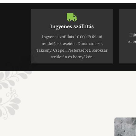
Ingyenes szállítás
Hűt
Ingyenes szállítás 10.000 Ft feletti
csom
rendelések esetén , Dunaharaszti,
Taksony, Csepel, Pesterzsébet, Soroksár
területén és környékén.