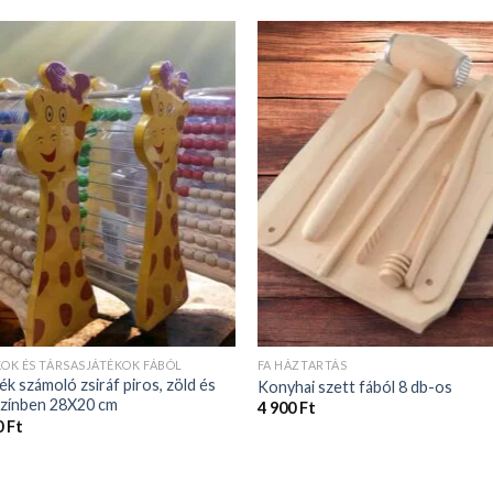
KOK ÉS TÁRSASJÁTÉKOK FÁBÓL
FA HÁZTARTÁS
ék számoló zsiráf piros, zöld és
Konyhai szett fából 8 db-os
színben 28X20 cm
4 900
Ft
0
Ft