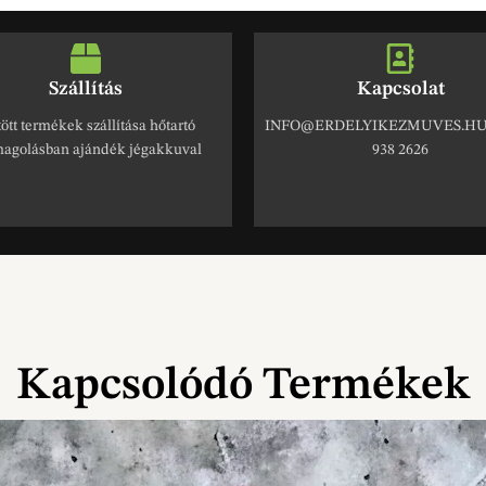
Szállítás
Kapcsolat
ött termékek szállítása hőtartó
INFO@ERDELYIKEZMUVES.HU 
agolásban ajándék jégakkuval
938 2626
Kapcsolódó Termékek