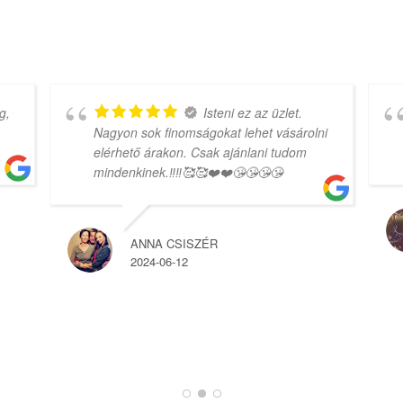
g,
Isteni ez az üzlet.
Nagyon sok finomságokat lehet vásárolni
elérhető árakon. Csak ajánlani tudom
mindenkinek.‼️‼️🥰🥰❤️❤️😘😘😘😘
ANNA CSISZÉR
2024-06-12