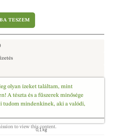
BA TESZEM
)
izetés
leg olyan ízeket találtam, mint
! A tészta és a fűszerek minősége
ni tudom mindenkinek, aki a valódi,
ission to view this content.
0,1 kg