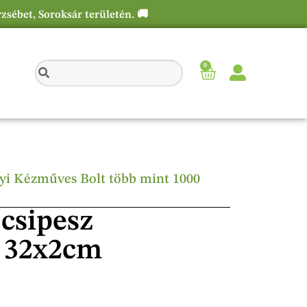
rzsébet, Soroksár területén. 🚚
0
élyi Kézműves Bolt több mint 1000
csipesz
l 32x2cm