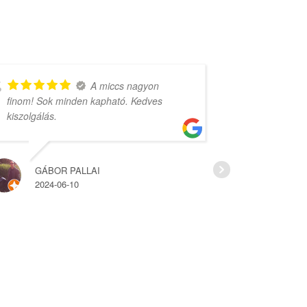
A miccs nagyon
finom! Sok minden kapható. Kedves
rengeteg vá
kiszolgálás.
árak.
GÁBOR PALLAI
HAJ
2024-06-10
2022