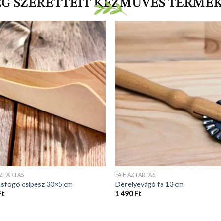
EG SZERETTEIT KÉZMŰVES TERMÉ
ÁZTARTÁS
FA HÁZTARTÁS
úsfogó csipesz 30×5 cm
Derelyevágó fa 13 cm
Ft
1 490
Ft