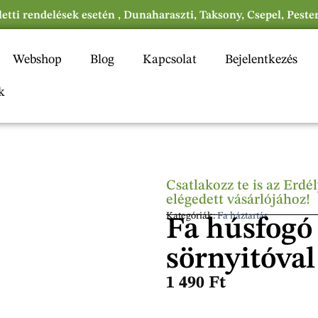
eletti rendelések esetén , Dunaharaszti, Taksony, Csepel, Peste
Webshop
Blog
Kapcsolat
Bejelentkezés
k
Csatlakozz te is az Erd
elégedett vásárlójához!
Kategóriák:
Fa háztartás
Fa húsfogó 
sörnyitóva
1 490
Ft