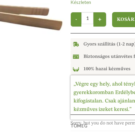
Készleten
KOSÁR
Gyors szállítás (1-2 nap
Biztonságos utánvétes f
100% hazai kézműves
„Végre egy hely, ahol tény
gyerekkoromban Erdélyben
kifogástalan. Csak ajánla
kézműves ízeket keresi.”
Sorry, but you do not have perm
TÖMEG