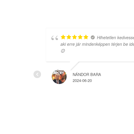
 amit
Hihetetlen kedvessé
aki erre jár mindenképpen térjen be ide
😊
NÁNDOR BARA
2024-06-20