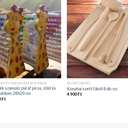
KOK ÉS TÁRSASJÁTÉKOK FÁBÓL
FA HÁZTARTÁS
ék számoló zsiráf piros, zöld és
Konyhai szett fából 8 db-os
színben 28X20 cm
4 900
Ft
0
Ft