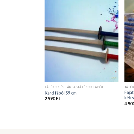
JÁTÉKOK ÉS TÁRSASJÁTÉKOK FÁBÓL
JÁTÉ
Faját
Kard fából 59 cm
kék 
2 990
Ft
4 90