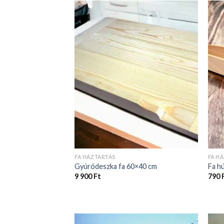
FA HÁZTARTÁS
FA H
Gyúródeszka fa 60×40 cm
Fa h
9 900
Ft
790