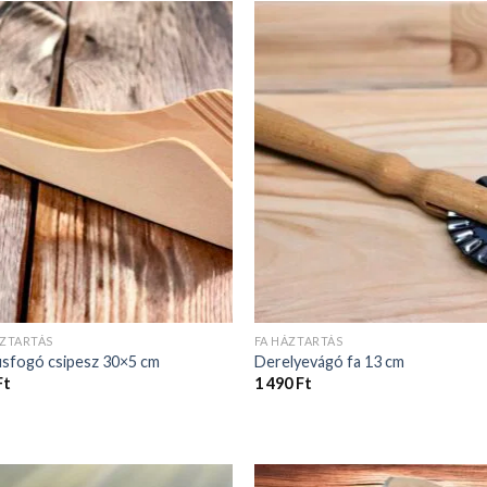
ÁZTARTÁS
FA HÁZTARTÁS
úsfogó csipesz 30×5 cm
Derelyevágó fa 13 cm
Ft
1 490
Ft