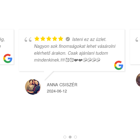
g,
Isteni ez az üzlet.
Nagyon sok finomságokat lehet vásárolni
elérhető árakon. Csak ajánlani tudom
mindenkinek.‼️‼️🥰🥰❤️❤️😘😘😘😘
ANNA CSISZÉR
2024-06-12