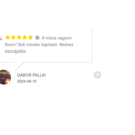
A miccs nagyon
finom! Sok minden kapható. Kedves
rengeteg vá
kiszolgálás.
árak.
GÁBOR PALLAI
HAJ
2024-06-10
2022