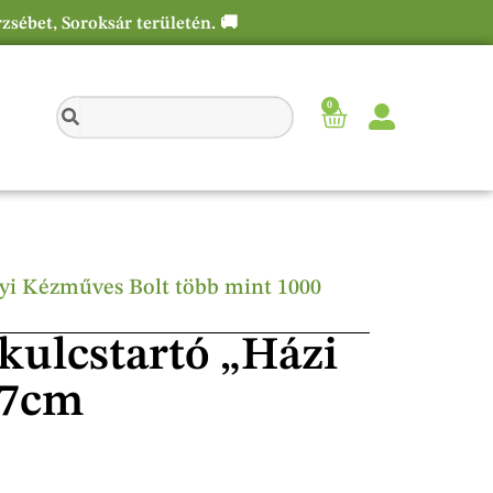
rzsébet, Soroksár területén. 🚚
0
élyi Kézműves Bolt több mint 1000
 kulcstartó „Házi
17cm