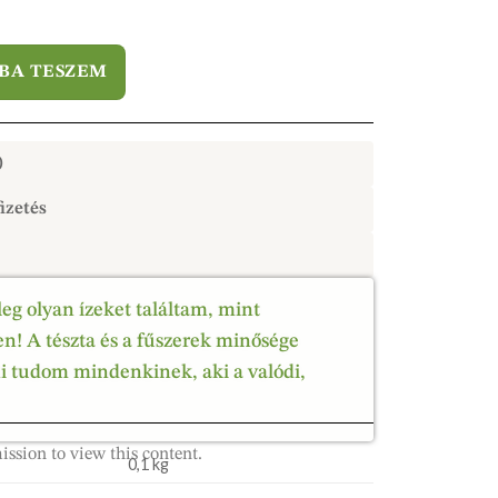
BA TESZEM
)
izetés
leg olyan ízeket találtam, mint
! A tészta és a fűszerek minősége
ni tudom mindenkinek, aki a valódi,
ission to view this content.
0,1 kg