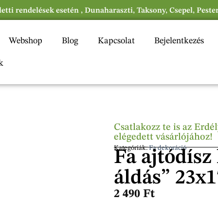
eletti rendelések esetén , Dunaharaszti, Taksony, Csepel, Peste
Webshop
Blog
Kapcsolat
Bejelentkezés
k
Csatlakozz te is az Erd
elégedett vásárlójához!
Kategóriák:
Fa dekoráció
Fa ajtódísz
áldás” 23x
2 490
Ft