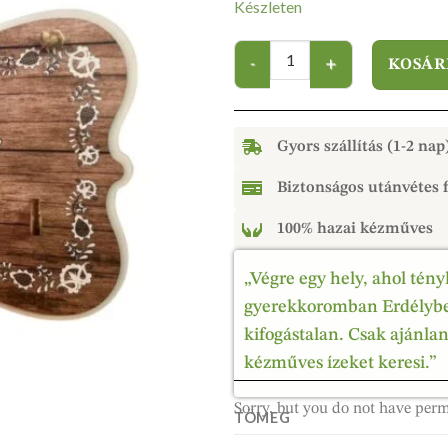
Készleten
KOSÁR
Gyors szállítás (1-2 nap
Biztonságos utánvétes f
100% hazai kézműves
„Végre egy hely, ahol tény
gyerekkoromban Erdélyben
kifogástalan. Csak ajánla
kézműves ízeket keresi.”
Sorry, but you do not have perm
TÖMEG