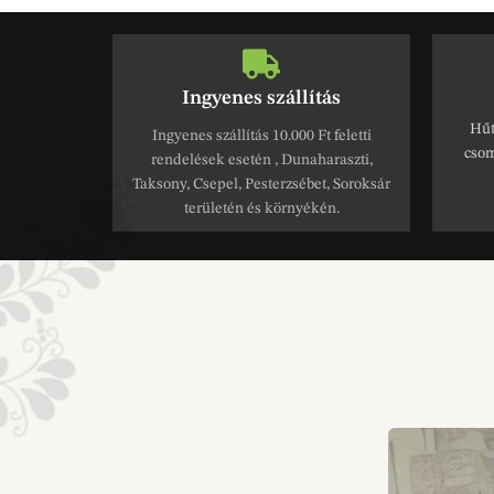
Ingyenes szállítás
Hűt
Ingyenes szállítás 10.000 Ft feletti
csom
rendelések esetén , Dunaharaszti,
Taksony, Csepel, Pesterzsébet, Soroksár
területén és környékén.