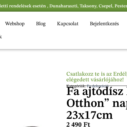
eletti rendelések esetén , Dunaharaszti, Taksony, Csepel, Peste
Webshop
Blog
Kapcsolat
Bejelentkezés
k
Csatlakozz te is az Erd
elégedett vásárlójához!
Kategóriák:
Fa dekoráció
Fa ajtódísz
Otthon” na
23x17cm
2 490
Ft