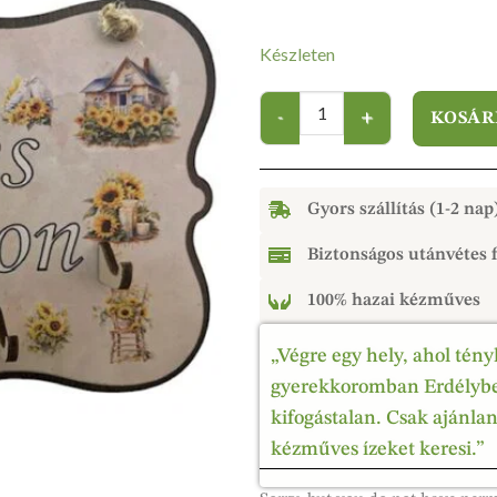
Készleten
KOSÁR
Gyors szállítás (1-2 nap
Biztonságos utánvétes f
100% hazai kézműves
„Végre egy hely, ahol tény
gyerekkoromban Erdélyben
kifogástalan. Csak ajánla
kézműves ízeket keresi.”