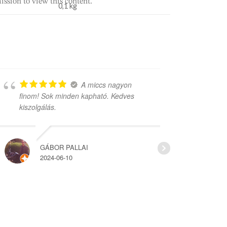
ission to view this content.
0,1 kg
A miccs nagyon
finom! Sok minden kapható. Kedves
rengeteg vá
kiszolgálás.
árak.
GÁBOR PALLAI
HAJ
2024-06-10
2022