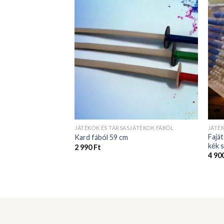
JÁTÉKOK ÉS TÁRSASJÁTÉKOK FÁBÓL
JÁTÉ
Faját
Kard fából 59 cm
kék 
2 990
Ft
4 90