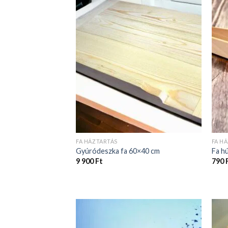
FA HÁZTARTÁS
FA H
Gyúródeszka fa 60×40 cm
Fa h
9 900
Ft
790