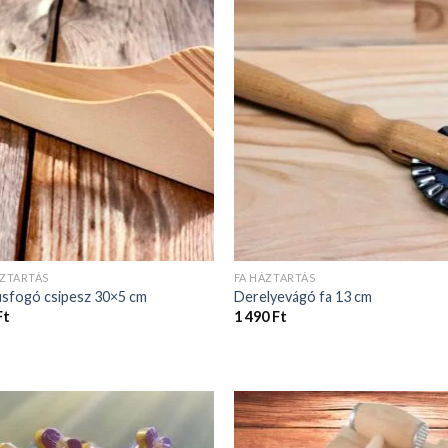
ÁZTARTÁS
FA HÁZTARTÁS
úsfogó csipesz 30×5 cm
Derelyevágó fa 13 cm
Ft
1 490
Ft