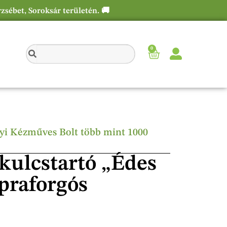
rzsébet, Soroksár területén. 🚚
0
élyi Kézműves Bolt több mint 1000
 kulcstartó „Édes
praforgós