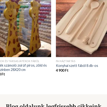
KOK ÉS TÁRSASJÁTÉKOK FÁBÓL
FA HÁZTARTÁS
ék számoló zsiráf piros, zöld és
Konyhai szett fából 8 db-os
színben 28X20 cm
4 900
Ft
0
Ft
Blog oldalunk legfrissebb cikkeink