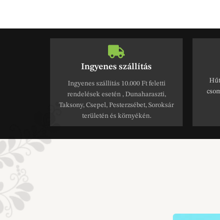
Ingyenes szállítás
Hűt
Ingyenes szállítás 10.000 Ft feletti
csom
rendelések esetén , Dunaharaszti,
Taksony, Csepel, Pesterzsébet, Soroksár
területén és környékén.