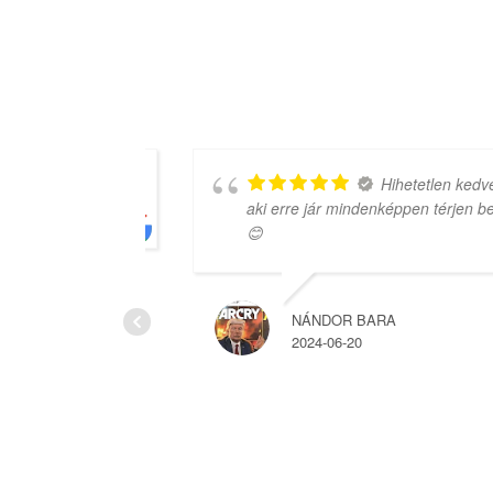
 amit
Hihetetlen kedvessé
aki erre jár mindenképpen térjen be ide
😊
NÁNDOR BARA
2024-06-20