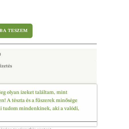
BA TESZEM
)
izetés
leg olyan ízeket találtam, mint
! A tészta és a fűszerek minősége
ni tudom mindenkinek, aki a valódi,