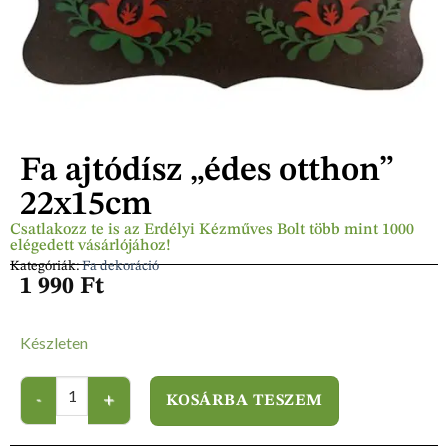
Fa ajtódísz „édes otthon”
22x15cm
Csatlakozz te is az Erdélyi Kézműves Bolt több mint 1000
elégedett vásárlójához!
Kategóriák:
Fa dekoráció
1 990
Ft
Készleten
KOSÁRBA TESZEM