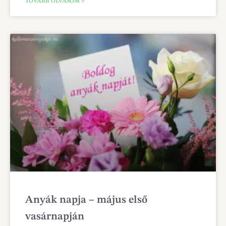
TOVÁBB OLVASOM »
Anyák napja – május első
vasárnapján