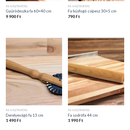
FA HÁZTARTÁS
FA HÁZTARTÁS
Gyúródeszka fa 60×40 cm
Fa húsfogó csipesz 30×5 cm
9 900
Ft
790
Ft
FA HÁZTARTÁS
FA HÁZTARTÁS
Derelyevágó fa 13 cm
Fa sodrófa 44 cm
1 490
Ft
1 990
Ft