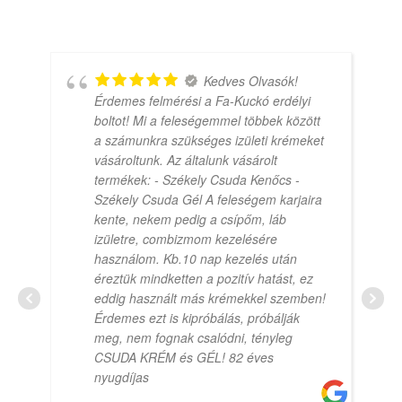
Kedves Olvasók!
Érdemes felmérési a Fa-Kuckó erdélyi
boltot! Mi a feleségemmel többek között
a számunkra szükséges izületi krémeket
vásároltunk. Az általunk vásárolt
termékek: - Székely Csuda Kenőcs -
Székely Csuda Gél A feleségem karjaira
kente, nekem pedig a csípőm, láb
izületre, combizmom kezelésére
használom. Kb.10 nap kezelés után
éreztük mindketten a pozitív hatást, ez
eddig használt más krémekkel szemben!
Érdemes ezt is kipróbálás, próbálják
meg, nem fognak csalódni, tényleg
CSUDA KRÉM és GÉL! 82 éves
nyugdíjas