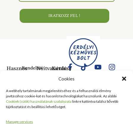
IRATKOZZ FEL !
Hasznos
Rendelési
Nyitvatartás:
Kérdése
Információk
Információk
Van?
Hétfő:
Cookies
ÁLTALÁNOS
Rólunk
ZÁRVA
1183
SZERZŐDÉSI
Kedd:
Budapest
Kapcsolat
A webhely tartalmának megjelenítéséhez és a felhasználói élmény
FELTÉTELEK
6:00–
Balassa
javításához cookie-kat és hasonló technológiákat használunk. Az alábbi
Tanusítványok
16:00
Bálint
Szállítási
Cookiek (sütik) használatának szabályzata
linkre kattintva találsz bővebb
és
Szerda:
utca 1-
tájékoztatást és beállítási lehetőséget.
információ
Kitüntetések
6:00–
10 Szent
Nyilatkozat
16:00
Lőrinc
Kiemelt
Manage services
elálláshoz
Csütörtök:
Vásárcsarnok
értékesítési
Adatvédelmi
6:00–
és Piac
területek