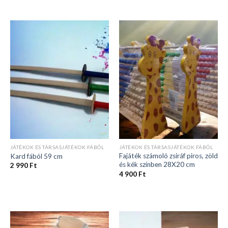
JÁTÉKOK ÉS TÁRSASJÁTÉKOK FÁBÓL
JÁTÉKOK ÉS TÁRSASJÁTÉKOK FÁBÓL
Fajáték számoló zsiráf piros, zöld
Kard fából 59 cm
és kék színben 28X20 cm
2 990
Ft
4 900
Ft