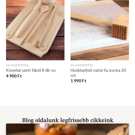
FA HÁZTARTÁS
FA HÁZTARTÁS
Húsklopfoló natúr fa, kocka 20
Konyhai szett fából 8 db-os
cm
4 900
Ft
1 990
Ft
Blog oldalunk legfrissebb cikkeink