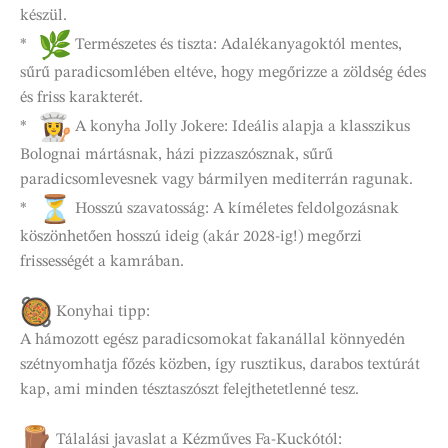
készül.
*
Természetes és tiszta: Adalékanyagoktól mentes,
sűrű paradicsomlében eltéve, hogy megőrizze a zöldség édes
és friss karakterét.
*
A konyha Jolly Jokere: Ideális alapja a klasszikus
Bolognai mártásnak, házi pizzaszósznak, sűrű
paradicsomlevesnek vagy bármilyen mediterrán ragunak.
*
Hosszú szavatosság: A kíméletes feldolgozásnak
köszönhetően hosszú ideig (akár 2028-ig!) megőrzi
frissességét a kamrában.
Konyhai tipp:
A hámozott egész paradicsomokat fakanállal könnyedén
szétnyomhatja főzés közben, így rusztikus, darabos textúrát
kap, ami minden tésztaszószt felejthetetlenné tesz.
Tálalási javaslat a Kézműves Fa-Kuckótól: