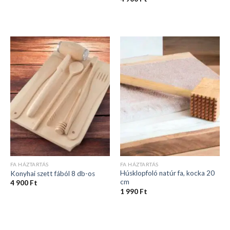
FA HÁZTARTÁS
FA HÁZTARTÁS
Húsklopfoló natúr fa, kocka 20
Konyhai szett fából 8 db-os
cm
4 900
Ft
1 990
Ft