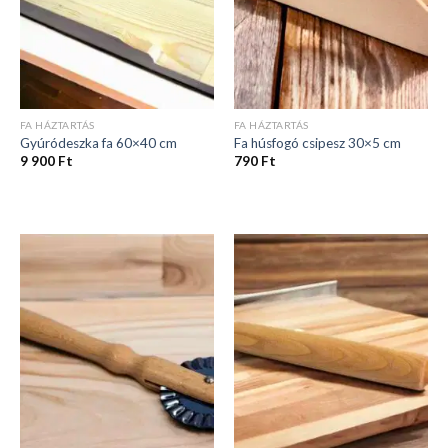
FA HÁZTARTÁS
FA HÁZTARTÁS
Gyúródeszka fa 60×40 cm
Fa húsfogó csipesz 30×5 cm
9 900
Ft
790
Ft