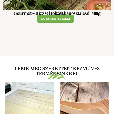
Gourmet – Rizzsel töltött káposztalevél 400g
1 490
Ft
KOSÁRBA TESZEM
LEPJE MEG SZERETTEIT KÉZMŰVES
TERMÉKEINKKEL