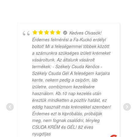
Kedves Olvasók!
Érdemes felmérési a Fa-Kuckó erdélyi
boltot! Mi a feleségemmel többek között
a számunkra szükséges izületi krémeket
vásároltunk. Az általunk vásárolt
termékek: - Székely Csuda Kenőcs -
Székely Csuda Gél A feleségem karjaira
kente, nekem pedig a csípőm, láb
izületre, combizmom kezelésére
használom. Kb.10 nap kezelés után
éreztük mindketten a pozitív hatást, ez
eddig használt más krémekkel szemben!
Érdemes ezt is kipróbálás, próbálják
meg, nem fognak csalódni, tényleg
CSUDA KRÉM és GÉL! 82 éves
nyugdíjas