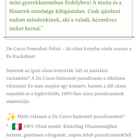
mint gyerekkoromban Erdélyben! A tészta és a
fűszerek minősége kifogástalan. Csak ajánlani
tudom mindenkinek, aki a valódi, kézműves
ízeket keresi.”
De Cecco Pomodori Pelati – Az olasz konyha vörös aranya a
Fa-Kuckóban!
Szeretné az igazi olasz trattoriák ízét az asztalára
varázsolni? A De Cecco hámozott paradicsom a tökéletes
választás! Ez nem csupán egy konzerv, hanem a dél-olasz
napsütés és a legkiválóbb, 100%-ban olasz paradicsomok
esszenciája.
Miért válassza a De Cecco hámozott paradicsomot?
*
100% Olasz eredet: Kizárólag Olaszországban
termett, gondosan válogatott, napon érlelt paradicsomokból