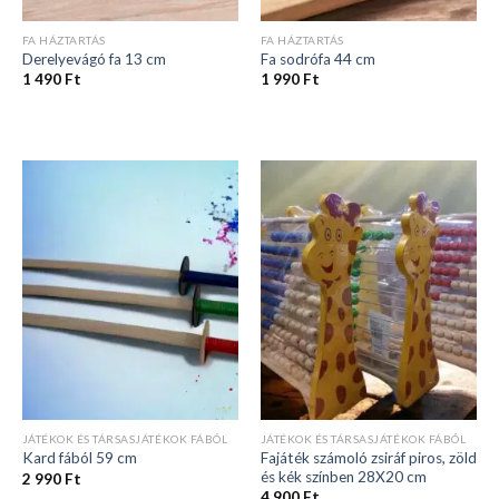
FA HÁZTARTÁS
FA HÁZTARTÁS
Derelyevágó fa 13 cm
Fa sodrófa 44 cm
1 490
Ft
1 990
Ft
JÁTÉKOK ÉS TÁRSASJÁTÉKOK FÁBÓL
JÁTÉKOK ÉS TÁRSASJÁTÉKOK FÁBÓL
Fajáték számoló zsiráf piros, zöld
Kard fából 59 cm
és kék színben 28X20 cm
2 990
Ft
4 900
Ft