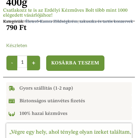
400g
Csatlakozz te is az Erdélyi Kézműves Bolt több mint 1000
elégedett vásárlójához!
Kategóriák:
Életerő-Kamra Zöldségkrém, zakuszka és tartós konzervek
790
Ft
Készleten
KOSÁRBA TESZEM
Gyors szállítás (1-2 nap)
Biztonságos utánvétes fizetés
100% hazai kézműves
„Végre egy hely, ahol tényleg olyan ízeket találtam,