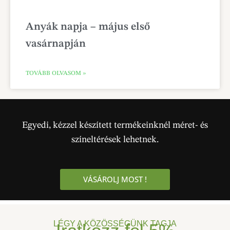
Anyák napja – május első
vasárnapján
TOVÁBB OLVASOM »
Egyedi, kézzel készített termékeinknél méret- és
színeltérések lehetnek.
VÁSÁROLJ MOST !
LÉGY A KÖZÖSSÉGÜNK TAGJA