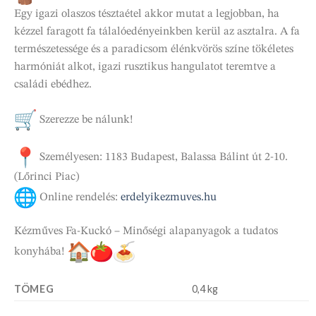
Egy igazi olaszos tésztaétel akkor mutat a legjobban, ha
kézzel faragott fa tálalóedényeinkben kerül az asztalra. A fa
természetessége és a paradicsom élénkvörös színe tökéletes
harmóniát alkot, igazi rusztikus hangulatot teremtve a
családi ebédhez.
Szerezze be nálunk!
Személyesen: 1183 Budapest, Balassa Bálint út 2-10.
(Lőrinci Piac)
Online rendelés:
erdelyikezmuves.hu
Kézműves Fa-Kuckó – Minőségi alapanyagok a tudatos
konyhába!
TÖMEG
0,4 kg