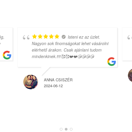
g,
Isteni ez az üzlet.
Nagyon sok finomságokat lehet vásárolni
elérhető árakon. Csak ajánlani tudom
mindenkinek.‼️‼️🥰🥰❤️❤️😘😘😘😘
ANNA CSISZÉR
2024-06-12