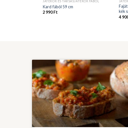
JÁTÉKOK ÉS TÁRSASJÁTÉKOK FÁBÓL
JÁTÉ
Faját
Kard fából 59 cm
kék 
2 990
Ft
4 90