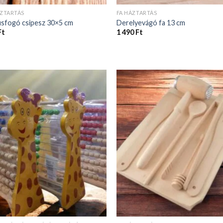
ÁZTARTÁS
FA HÁZTARTÁS
úsfogó csipesz 30×5 cm
Derelyevágó fa 13 cm
Ft
1 490
Ft