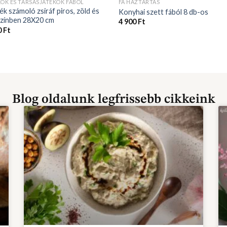
KOK ÉS TÁRSASJÁTÉKOK FÁBÓL
FA HÁZTARTÁS
ék számoló zsiráf piros, zöld és
Konyhai szett fából 8 db-os
színben 28X20 cm
4 900
Ft
0
Ft
Blog oldalunk legfrissebb cikkeink