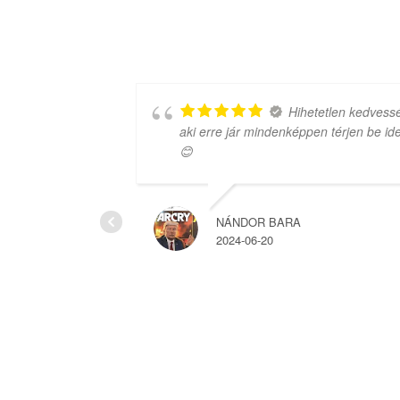
 amit
Hihetetlen kedvessé
aki erre jár mindenképpen térjen be ide
😊
NÁNDOR BARA
2024-06-20