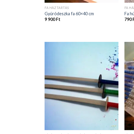
FA HÁZTARTÁS
FA H
Gyúródeszka fa 60×40 cm
Fa h
9 900
Ft
790