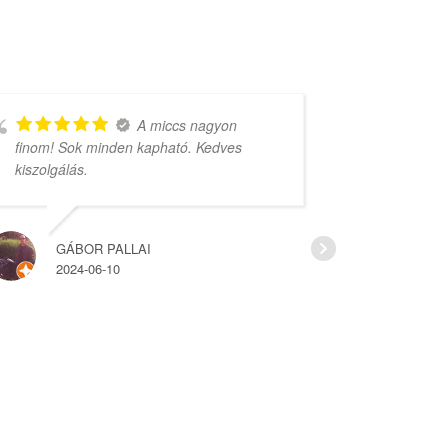
A miccs nagyon
finom! Sok minden kapható. Kedves
rengeteg vá
kiszolgálás.
árak.
GÁBOR PALLAI
HAJ
2024-06-10
2022