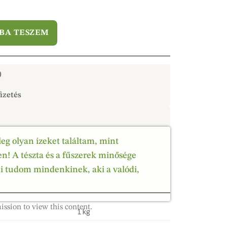
BA TESZEM
)
izetés
leg olyan ízeket találtam, mint
! A tészta és a fűszerek minősége
ni tudom mindenkinek, aki a valódi,
ission to view this content.
1 kg