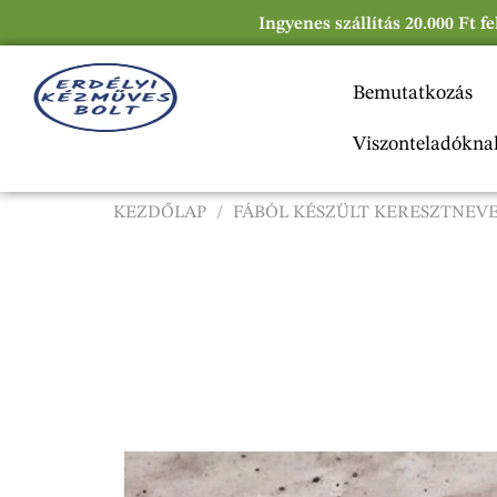
Ingyenes szállítás 20.000 Ft f
Bemutatkozás
Viszonteladókna
KEZDŐLAP
/
FÁBÓL KÉSZÜLT KERESZTNEV