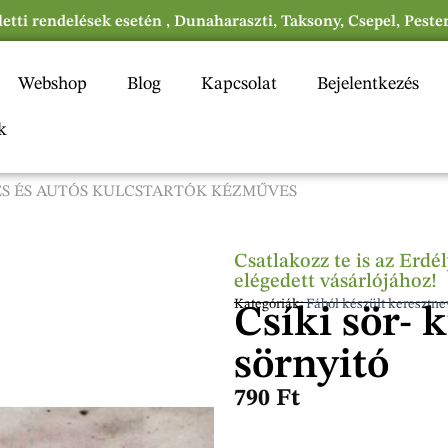
eletti rendelések esetén , Dunaharaszti, Taksony, Csepel, Peste
Webshop
Blog
Kapcsolat
Bejelentkezés
k
ES ÉS AUTÓS KULCSTARTÓK KÉZMŰVES
Csatlakozz te is az Erd
elégedett vásárlójához!
Kategóriák:
Fából készült keresztne
Csíki sör- 
sörnyitó
790
Ft