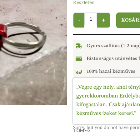
Készleten
KOSÁR
Gyors szállítás (1-2 nap
Biztonságos utánvétes f
100% hazai kézműves
„Végre egy hely, ahol tény
gyerekkoromban Erdélyben
kifogástalan. Csak ajánla
kézműves ízeket keresi.”
Sorry, but you do not have perm
TÖMEG