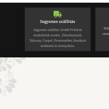
Ingyenes szállítás
Hűt
Ingyenes szállítás 10.000 Ft feletti
csom
rendelések esetén , Dunaharaszti,
Taksony, Csepel, Pesterzsébet, Soroksár
területén és környékén.