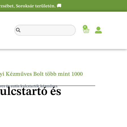
rzsébet, Soroksár területén. 🚚
0
élyi Kézműves Bolt több mint 1000
ves és autós kulcstartók kézműves
kulcstartó és