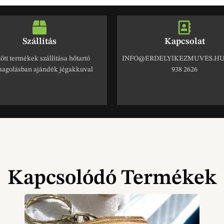
Szállítás
Kapcsolat
ött termékek szállítása hőtartó
INFO@ERDELYIKEZMUVES.HU 
agolásban ajándék jégakkuval
938 2626
Kapcsolódó Termékek