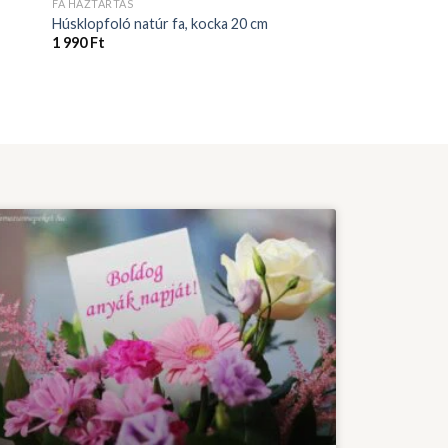
FA HÁZTARTÁS
Húsklopfoló natúr fa, kocka 20 cm
1 990
Ft