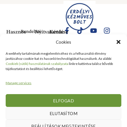
Hasznos
Rendelési
Nyitvatartás:
Kérdése
Információk
Információk
Van?
Hétfő:
Cookies
ÁLTALÁNOS
Rólunk
ZÁRVA
1183
SZERZŐDÉSI
Kedd:
Budapest
Kapcsolat
A webhely tartalmának megjelenítéséhez és a felhasználói élmény
FELTÉTELEK
6:00–
Balassa
javításához cookie-kat és hasonló technológiákat használunk. Az alábbi
Tanusítványok
16:00
Bálint
Szállítási
Cookiek (sütik) használatának szabályzata
linkre kattintva találsz bővebb
és
Szerda:
utca 1-
tájékoztatást és beállítási lehetőséget.
információ
Kitüntetések
6:00–
10 Szent
Nyilatkozat
16:00
Lőrinc
Kiemelt
Manage services
elálláshoz
Csütörtök:
Vásárcsarnok
értékesítési
Adatvédelmi
6:00–
és Piac
területek
tájékoztató
16:00
II/14
ELFOGAD
Viszonteladóknak
Péntek:
szám
6:00–
alatt
ELUTASÍTOM
16:00
található
Szombat:
üzlet
BEÁLLÍTÁSOK MEGTEKINTÉSE