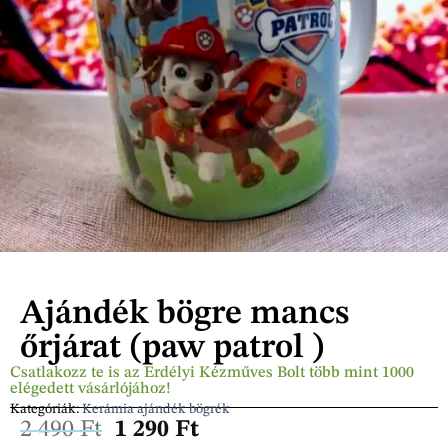
Ajándék bögre mancs
őrjárat (paw patrol )
Csatlakozz te is az Erdélyi Kézműves Bolt több mint 1000
elégedett vásárlójához!
Kategóriák:
Kerámia ajándék bögrék
2 490
Ft
1 290
Ft