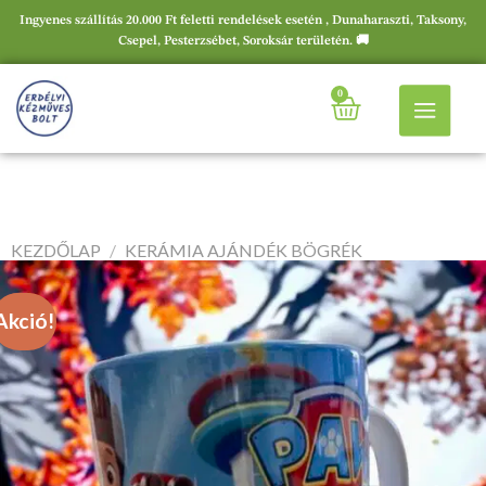
Ingyenes szállítás 20.000 Ft feletti rendelések esetén , Dunaharaszti, Taksony,
Csepel, Pesterzsébet, Soroksár területén. 🚚
0
KEZDŐLAP
/
KERÁMIA AJÁNDÉK BÖGRÉK
Akció!
Akció!