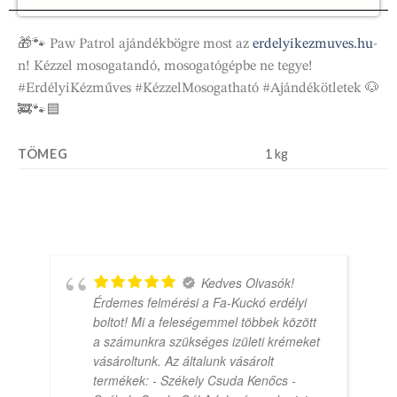
🎁🐾 Paw Patrol ajándékbögre most az
erdelyikezmuves.hu
-
n! Kézzel mosogatandó, mosogatógépbe ne tegye!
#ErdélyiKézműves #KézzelMosogatható #Ajándékötletek 🐶
🚒🐾🟦
TÖMEG
1 kg
Kedves Olvasók!
Érdemes felmérési a Fa-Kuckó erdélyi
boltot! Mi a feleségemmel többek között
a számunkra szükséges izületi krémeket
vásároltunk. Az általunk vásárolt
termékek: - Székely Csuda Kenőcs -