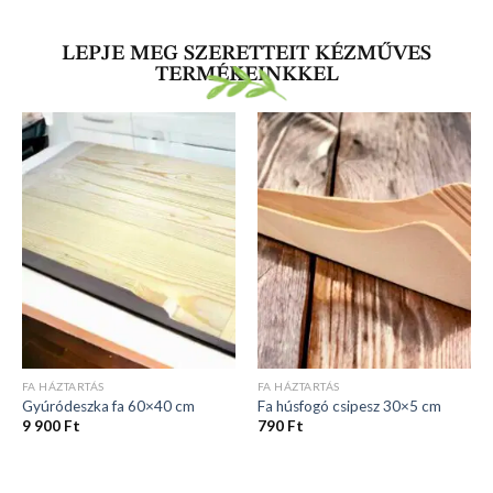
LEPJE MEG SZERETTEIT KÉZMŰVES
TERMÉKEINKKEL
FA HÁZTARTÁS
FA HÁZTARTÁS
Gyúródeszka fa 60×40 cm
Fa húsfogó csipesz 30×5 cm
9 900
Ft
790
Ft