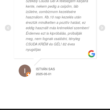
Székely Csuda Gél A feleségem karjaira
kente, nekem pedig a csípőm, láb
izületre, combizmom kezelésére
használom. Kb.10 nap kezelés után
éreztük mindketten a pozitív hatást, ez
eddig használt más krémekkel szemben!
Érdemes ezt is kipróbálás, próbálják
meg, nem fognak csalódni, tényleg
CSUDA KRÉM és GÉL! 82 éves
nyugdíjas
ISTVÁN SAS
2025-05-01