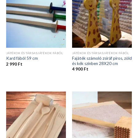
JÁTÉKOK ÉS TÁRSASJÁTÉKOK FÁBÓL
JÁTÉKOK ÉS TÁRSASJÁTÉKOK FÁBÓL
Fajáték számoló zsiráf piros, zöld
Kard fából 59 cm
és kék színben 28X20 cm
2 990
Ft
4 900
Ft