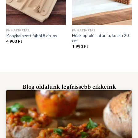
FA HÁZTARTÁS
FA HÁZTARTÁS
Húsklopfoló natúr fa, kocka 20
Konyhai szett fából 8 db-os
cm
4 900
Ft
1 990
Ft
Blog oldalunk legfrissebb cikkeink