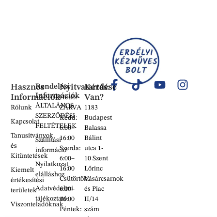
Hasznos
Rendelési
Nyitvatartás:
Kérdése
Információk
Információk
Van?
Hétfő:
ÁLTALÁNOS
Rólunk
ZÁRVA
1183
SZERZŐDÉSI
Kedd:
Budapest
Kapcsolat
FELTÉTELEK
6:00–
Balassa
Tanusítványok
16:00
Bálint
Szállítási
és
Szerda:
utca 1-
információ
Kitüntetések
6:00–
10 Szent
Nyilatkozat
16:00
Lőrinc
Kiemelt
elálláshoz
Csütörtök:
Vásárcsarnok
értékesítési
Adatvédelmi
6:00–
és Piac
területek
tájékoztató
16:00
II/14
Viszonteladóknak
Péntek:
szám