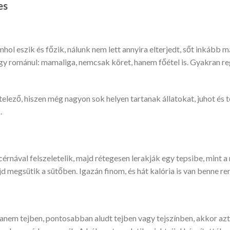
es
ol eszik és főzik, nálunk nem lett annyira elterjedt, sőt inkább m
gy románul: mamaliga, nemcsak köret, hanem főétel is. Gyakran reg
telező, hiszen még nagyon sok helyen tartanak állatokat, juhot és t
.
cérnával felszeletelik, majd rétegesen lerakják egy tepsibe, mint a 
jd megsütik a sütőben. Igazán finom, és hát kalória is van benne re
anem tejben, pontosabban aludt tejben vagy tejszínben, akkor az