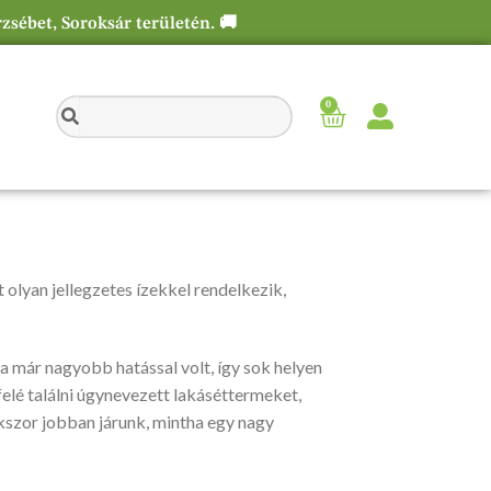
rzsébet, Soroksár területén. 🚚
0
t olyan jellegzetes ízekkel rendelkezik,
yha már nagyobb hatással volt, így sok helyen
felé találni úgynevezett lakáséttermeket,
kszor jobban járunk, mintha egy nagy