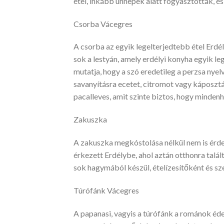
étel, inkább ünnepek alatt fogyasztották, és
Csorba Vácegres
A csorba az egyik legelterjedtebb étel Erdé
sok a lestyán, amely erdélyi konyha egyik le
mutatja, hogy a szó eredetileg a perzsa nyel
savanyításra ecetet, citromot vagy káposzt
pacalleves, amit szinte biztos, hogy minden
Zakuszka
A zakuszka megkóstolása nélkül nem is érdem
érkezett Erdélybe, ahol aztán otthonra talál
sok hagymából készül, ételízesítőként és sz
Túrófánk Vácegres
A papanasi, vagyis a túrófánk a románok édes