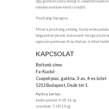
egy gombócszerű dolog is, valamint nyakon va
minden esetben kerül rá tejföl.
Pisztráng Vácegres
Mivel a pisztráng a hideg, tiszta erdei patak
hegyekben járunk, keressünk fel egy pisztrá
egészen pontosan Krácsfalván, is lehet talál
KAPCSOLAT
Boltunk címe:
Fa-Kuckó
Csepeli piac, galéria, 3-as, 4-es üzlet
1212 Budapest, Deák tér 1.
Nyitva tartás:
kedd-péntek 9-től 16-ig
szombat: 7-től 13-ig