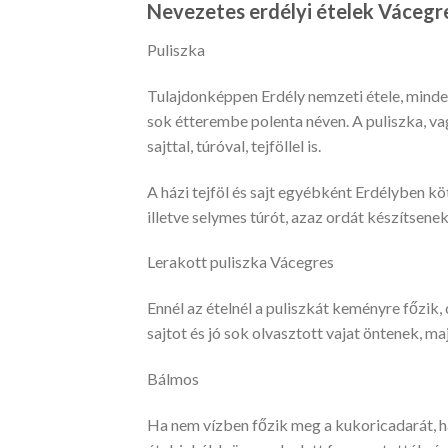
Nevezetes erdélyi ételek Vácegr
Puliszka
Tulajdonképpen Erdély nemzeti étele, mindenh
sok étterembe polenta néven. A puliszka, va
sajttal, túróval, tejföllel is.
A házi tejföl és sajt egyébként Erdélyben kö
illetve selymes túrót, azaz ordát készítsenek
Lerakott puliszka Vácegres
Ennél az ételnél a puliszkát keményre főzik, 
sajtot és jó sok olvasztott vajat öntenek, ma
Bálmos
Ha nem vízben főzik meg a kukoricadarát, h