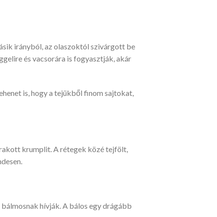
ásik irányból, az olaszoktól szivárgott be
gelire és vacsorára is fogyasztják, akár
ehenet is, hogy a tejükből finom sajtokat,
rakott krumplit. A rétegek közé tejfölt,
ndesen.
t bálmosnak hívják. A bálos egy drágább