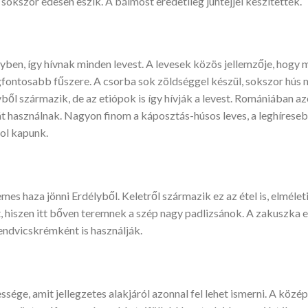
 sokszor édesen eszik. A bálmost eredetileg juhtejjel készítették.
lyben, így hívnak minden levest. A levesek közös jellemzője, hog
gfontosabb fűszere. A csorba sok zöldséggel készül, sokszor hús né
vből származik, de az etiópok is így hívják a levest. Romániában az
át használnak. Nagyon finom a káposztás-húsos leves, a leghírese
hol kapunk.
es haza jönni Erdélyből. Keletről származik ez az étel is, elmél
t, hiszen itt bőven teremnek a szép nagy padlizsánok. A zakuszka e
endvicskrémként is használják.
sége, amit jellegzetes alakjáról azonnal fel lehet ismerni. A közé