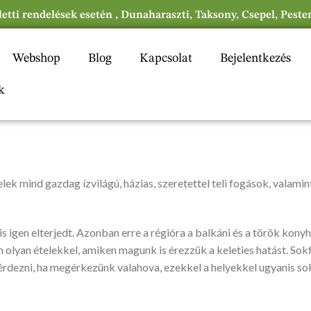
eletti rendelések esetén , Dunaharaszti, Taksony, Csepel, Peste
Webshop
Blog
Kapcsolat
Bejelentkezés
k
ek mind gazdag ízvilágú, házias, szeretettel teli fogások, valamin
 is igen elterjedt. Azonban erre a régióra a balkáni és a török kon
 olyan ételekkel, amiken magunk is érezzük a keleties hatást. Sok
rdezni, ha megérkezünk valahova, ezekkel a helyekkel ugyanis so