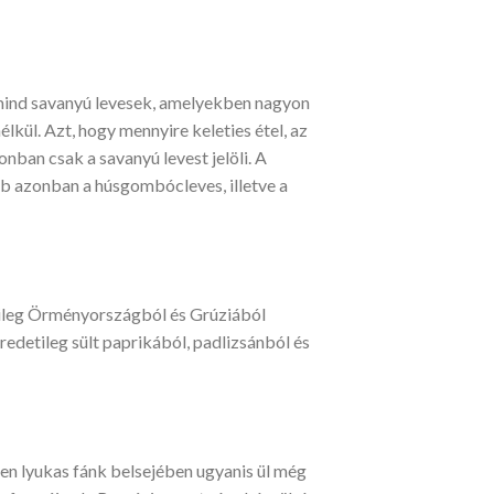
y mind savanyú levesek, amelyekben nagyon
lkül. Azt, hogy mennyire keleties étel, az
onban csak a savanyú levest jelöli. A
bb azonban a húsgombócleves, illetve a
etileg Örményországból és Grúziából
redetileg sült paprikából, padlizsánból és
pen lyukas fánk belsejében ugyanis ül még