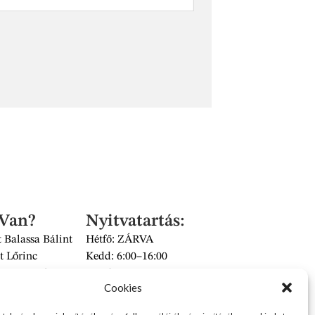
 Van?
Nyitvatartás:
 Balassa Bálint
Hétfő: ZÁRVA
t Lőrinc
Kedd: 6:00–16:00
és Piac II/14 szám
Szerda: 6:00–16:00
Cookies
 üzlet
Csütörtök: 6:00–16:00
Péntek: 6:00–16:00
2626