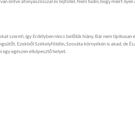
n öntve áfonyaszósszal és tejföllel. Nem tudni, hogy miért ilyen 
okat szereti, így Erdélyben nincs belőlük hiány. Bár nem tipikusan e
ngsütőt. Ezekből Székelyföldön, Szováta környékén is akad, de Ész
ni egy egészen elképesztő helyet.