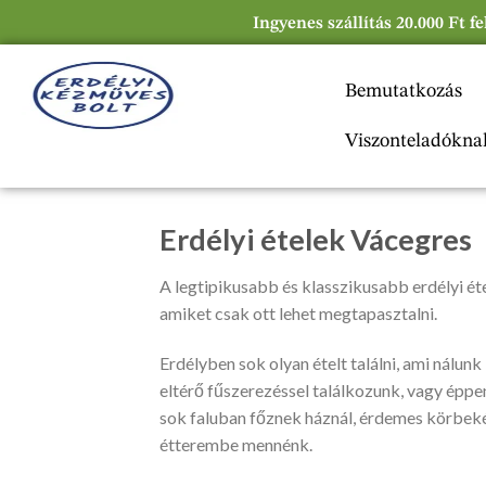
Ingyenes szállítás 20.000 Ft f
Bemutatkozás
Viszonteladókna
Erdélyi ételek Vácegres
A legtipikusabb és klasszikusabb erdélyi étel
amiket csak ott lehet megtapasztalni.
Erdélyben sok olyan ételt találni, ami nálunk
eltérő fűszerezéssel találkozunk, vagy éppen
sok faluban főznek háznál, érdemes körbeké
étterembe mennénk.