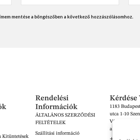
lcímem mentése a böngészőben a következő hozzászólásomhoz.
Rendelési
Kérdése
ók
Információk
1183 Budapest
utca 1-10 Szen
ÁLTALÁNOS SZERZŐDÉSI
Vásárcsarnok 
FELTÉTELEK
alatt található
Szállítási információ
 Kitüntetések
+36 30 938 