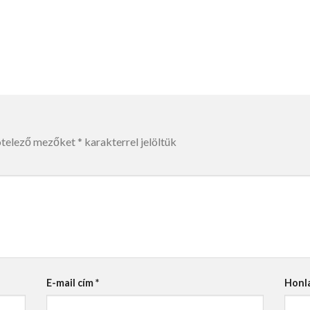
ötelező mezőket
*
karakterrel jelöltük
E-mail cím
*
Honl