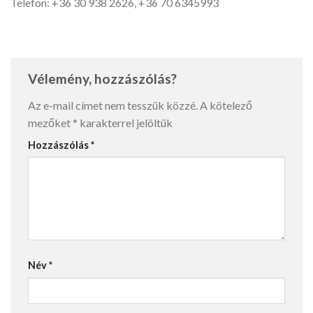
Telefon: +36 30 938 2626, +36 70 6345993
Vélemény, hozzászólás?
Az e-mail címet nem tesszük közzé.
A kötelező
mezőket
*
karakterrel jelöltük
Hozzászólás
*
Név
*