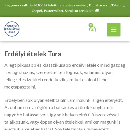
Ingyenes szállítás 20.000 Ft feletti rendelések esetén , Dunaharaszti, Taksony,
Csepel, Pesterzsébet, Soroksár területén. 🚚
0
Erdélyi ételek Tura
A legtipikusabb és klasszikusabb erdélyi ételek mind gazdag
ízvilágú, házias, szeretettel teli fogások, valamint olyan
jellegzetes ízekkel rendelkezik, amiket csak ott lehet
megtapasztalni.
Erdélyben sok olyan ételt találni, ami nálunk is igen elterjedt.
Azonban erre a régióra a balkáni és a török konyha már
nagyobb hatással volt, így sok helyen eltérő fűszerezéssel
találkozunk, vagy éppen olyan ételekkel, amiken magunk is
érezzük a keleties hatást. Sokfelé találni úgynevezett