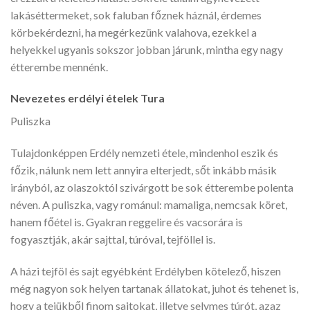
lakáséttermeket, sok faluban főznek háznál, érdemes
körbekérdezni, ha megérkezünk valahova, ezekkel a
helyekkel ugyanis sokszor jobban járunk, mintha egy nagy
étterembe mennénk.
Nevezetes erdélyi ételek Tura
Puliszka
Tulajdonképpen Erdély nemzeti étele, mindenhol eszik és
főzik, nálunk nem lett annyira elterjedt, sőt inkább másik
irányból, az olaszoktól szivárgott be sok étterembe polenta
néven. A puliszka, vagy románul: mamaliga, nemcsak köret,
hanem főétel is. Gyakran reggelire és vacsorára is
fogyasztják, akár sajttal, túróval, tejföllel is.
A házi tejföl és sajt egyébként Erdélyben kötelező, hiszen
még nagyon sok helyen tartanak állatokat, juhot és tehenet is,
hogy a tejükből finom sajtokat, illetve selymes túrót, azaz