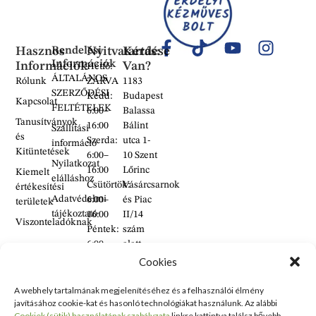
Hasznos
Rendelési
Nyitvatartás:
Kérdése
Információk
Információk
Van?
Hétfő:
ÁLTALÁNOS
Rólunk
ZÁRVA
1183
SZERZŐDÉSI
Kedd:
Budapest
Kapcsolat
FELTÉTELEK
6:00–
Balassa
Tanusítványok
16:00
Bálint
Szállítási
és
Szerda:
utca 1-
információ
Kitüntetések
6:00–
10 Szent
Nyilatkozat
16:00
Lőrinc
Kiemelt
elálláshoz
Csütörtök:
Vásárcsarnok
értékesítési
Adatvédelmi
6:00–
és Piac
területek
tájékoztató
16:00
II/14
Viszonteladóknak
Péntek:
szám
6:00–
alatt
16:00
található
Cookies
Szombat:
üzlet
6:00–
A webhely tartalmának megjelenítéséhez és a felhasználói élmény
+36 30
javításához cookie-kat és hasonló technológiákat használunk. Az alábbi
14:00
938
Cookiek (sütik) használatának szabályzata
linkre kattintva találsz bővebb