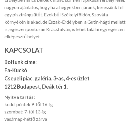
nagyon ajánlatos, hogy ha a hegyekben járunk, keressünk fel
egy pisztrángsütőt. Ezekből Székelyföldön, Szováta
környékén is akad, de Észak-Erdélyben, a Gutin-hágó mellett
is, egészen pontosan Krácsfalván, is lehet találni egy egészen
elképesztő helyet.
KAPCSOLAT
Boltunk címe:
Fa-Kuckó
Csepeli piac, galéria, 3-as, 4-es üzlet
1212 Budapest, Deák tér 1.
Nyitva tartás:
kedd-péntek 9-től 16-ig
szombat: 7-től 13-ig
vasárnap-hétfő zárva