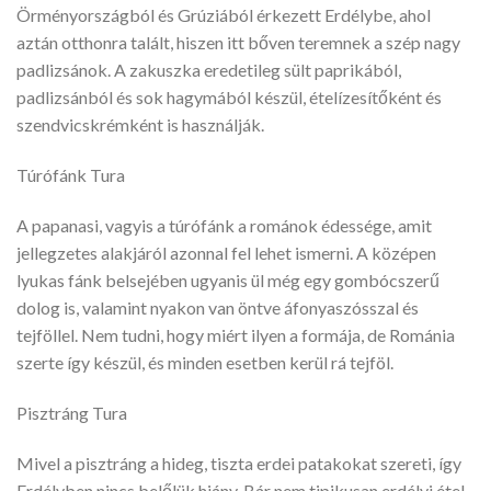
Örményországból és Grúziából érkezett Erdélybe, ahol
aztán otthonra talált, hiszen itt bőven teremnek a szép nagy
padlizsánok. A zakuszka eredetileg sült paprikából,
padlizsánból és sok hagymából készül, ételízesítőként és
szendvicskrémként is használják.
Túrófánk Tura
A papanasi, vagyis a túrófánk a románok édessége, amit
jellegzetes alakjáról azonnal fel lehet ismerni. A középen
lyukas fánk belsejében ugyanis ül még egy gombócszerű
dolog is, valamint nyakon van öntve áfonyaszósszal és
tejföllel. Nem tudni, hogy miért ilyen a formája, de Románia
szerte így készül, és minden esetben kerül rá tejföl.
Pisztráng Tura
Mivel a pisztráng a hideg, tiszta erdei patakokat szereti, így
Erdélyben nincs belőlük hiány. Bár nem tipikusan erdélyi étel,