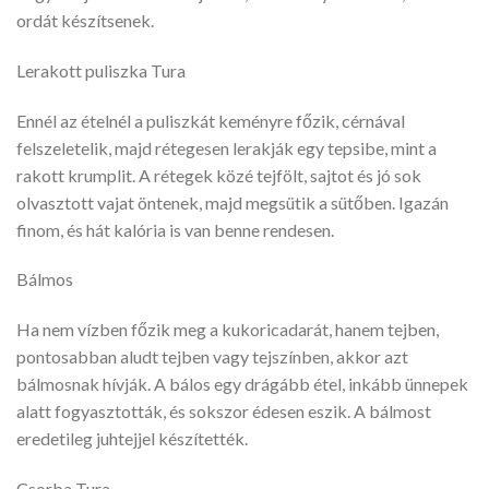
ordát készítsenek.
Lerakott puliszka Tura
Ennél az ételnél a puliszkát keményre főzik, cérnával
felszeletelik, majd rétegesen lerakják egy tepsibe, mint a
rakott krumplit. A rétegek közé tejfölt, sajtot és jó sok
olvasztott vajat öntenek, majd megsütik a sütőben. Igazán
finom, és hát kalória is van benne rendesen.
Bálmos
Ha nem vízben főzik meg a kukoricadarát, hanem tejben,
pontosabban aludt tejben vagy tejszínben, akkor azt
bálmosnak hívják. A bálos egy drágább étel, inkább ünnepek
alatt fogyasztották, és sokszor édesen eszik. A bálmost
eredetileg juhtejjel készítették.
Csorba Tura