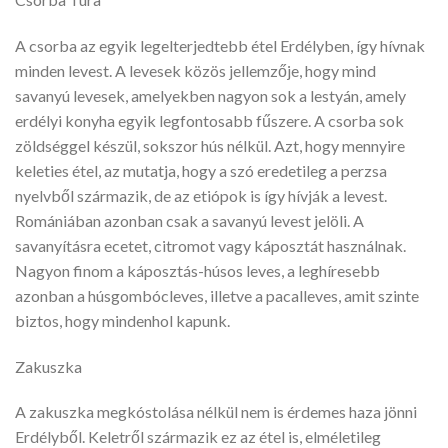
A csorba az egyik legelterjedtebb étel Erdélyben, így hívnak
minden levest. A levesek közös jellemzője, hogy mind
savanyú levesek, amelyekben nagyon sok a lestyán, amely
erdélyi konyha egyik legfontosabb fűszere. A csorba sok
zöldséggel készül, sokszor hús nélkül. Azt, hogy mennyire
keleties étel, az mutatja, hogy a szó eredetileg a perzsa
nyelvből származik, de az etiópok is így hívják a levest.
Romániában azonban csak a savanyú levest jelöli. A
savanyításra ecetet, citromot vagy káposztát használnak.
Nagyon finom a káposztás-húsos leves, a leghíresebb
azonban a húsgombócleves, illetve a pacalleves, amit szinte
biztos, hogy mindenhol kapunk.
Zakuszka
A zakuszka megkóstolása nélkül nem is érdemes haza jönni
Erdélyből. Keletről származik ez az étel is, elméletileg