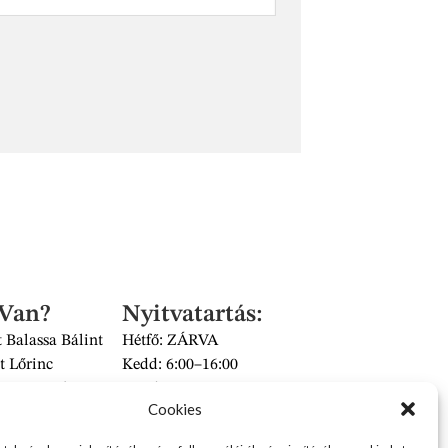
 Van?
Nyitvatartás:
 Balassa Bálint
Hétfő: ZÁRVA
t Lőrinc
Kedd: 6:00–16:00
és Piac II/14 szám
Szerda: 6:00–16:00
Cookies
 üzlet
Csütörtök: 6:00–16:00
Péntek: 6:00–16:00
2626