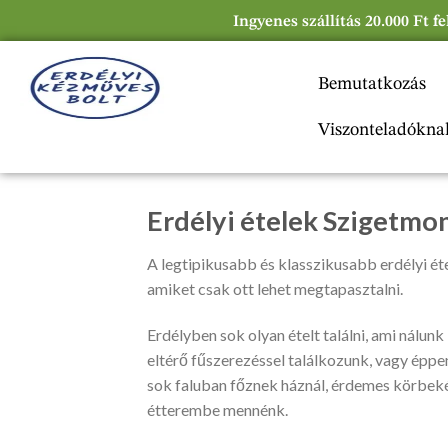
Ingyenes szállítás 20.000 Ft f
Bemutatkozás
Viszonteladókna
Erdélyi ételek Szigetmo
A legtipikusabb és klasszikusabb erdélyi étel
amiket csak ott lehet megtapasztalni.
Erdélyben sok olyan ételt találni, ami nálunk
eltérő fűszerezéssel találkozunk, vagy éppen
sok faluban főznek háznál, érdemes körbeké
étterembe mennénk.