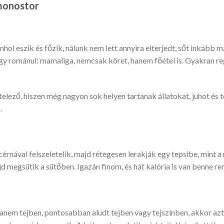
tmonostor
ol eszik és főzik, nálunk nem lett annyira elterjedt, sőt inkább m
gy románul: mamaliga, nemcsak köret, hanem főétel is. Gyakran reg
telező, hiszen még nagyon sok helyen tartanak állatokat, juhot és t
.
cérnával felszeletelik, majd rétegesen lerakják egy tepsibe, mint a 
jd megsütik a sütőben. Igazán finom, és hát kalória is van benne re
anem tejben, pontosabban aludt tejben vagy tejszínben, akkor az