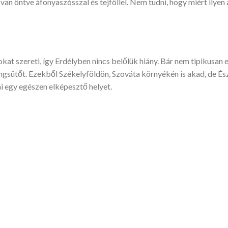
n öntve áfonyaszósszal és tejföllel. Nem tudni, hogy miért ilyen 
okat szereti, így Erdélyben nincs belőlük hiány. Bár nem tipikusan e
ngsütőt. Ezekből Székelyföldön, Szováta környékén is akad, de Ész
ni egy egészen elképesztő helyet.