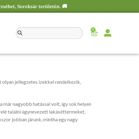
rzsébet, Soroksár területén. 🚚
0
t olyan jellegzetes ízekkel rendelkezik,
yha már nagyobb hatással volt, így sok helyen
felé találni úgynevezett lakáséttermeket,
kszor jobban járunk, mintha egy nagy