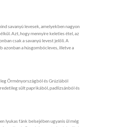
y mind savanyú levesek, amelyekben nagyon
lkül. Azt, hogy mennyire keleties étel, az
onban csak a savanyú levest jelöli. A
bb azonban a húsgombócleves, illetve a
etileg Örményországból és Grúziából
redetileg sült paprikából, padlizsánból és
pen lyukas fánk belsejében ugyanis ül még