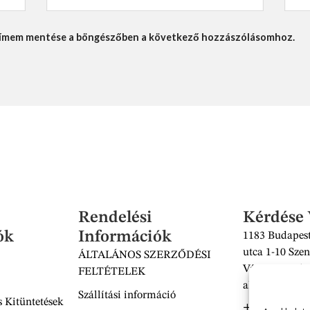
lcímem mentése a böngészőben a következő hozzászólásomhoz.
Rendelési
Kérdése
ók
Információk
1183 Budapest
utca 1-10 Szen
ÁLTALÁNOS SZERZŐDÉSI
Vásárcsarnok 
FELTÉTELEK
alatt található
Szállítási információ
 Kitüntetések
+36 30 938 