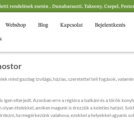
eletti rendelések esetén , Dunaharaszti, Taksony, Csepel, Peste
Webshop
Blog
Kapcsolat
Bejelentkezés
k
nostor
ek mind gazdag ízvilágú, házias, szeretettel teli fogások, valamin
 is igen elterjedt. Azonban erre a régióra a balkáni és a török kon
 olyan ételekkel, amiken magunk is érezzük a keleties hatást. Sok
rdezni, ha megérkezünk valahova, ezekkel a helyekkel ugyanis so