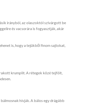
ásik irányból, az olaszoktól szivárgott be
gelire és vacsorára is fogyasztják, akár
ehenet is, hogy a tejükből finom sajtokat,
rakott krumplit. A rétegek közé tejfölt,
ndesen.
t bálmosnak hívják. A bálos egy drágább