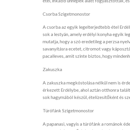
étel, inkább ünnepek alatt fogyasztották, és
Csorba Szigetmonostor
A csorba az egyik legelterjedtebb étel Erdé
sok a lestyán, amely erdélyi konyha egyik le
mutatja, hogy a szó eredetileg a perzsa nyel
savanyításra ecetet, citromot vagy káposzt
pacalleves, amit szinte biztos, hogy minden
Zakuszka
A zakuszka megkóstolása nélkül nem is érdem
érkezett Erdélybe, ahol aztán otthonra talál
sok hagymából készül, ételízesítőként és sz
Túrófánk Szigetmonostor
A papanasi, vagyis a túrófánk a románok édes