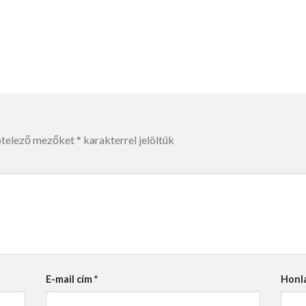
ötelező mezőket
*
karakterrel jelöltük
E-mail cím
*
Honl