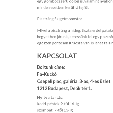
egy gombócszerű dolog is, valamint nyakon va
minden esetben kerül rá tejföl.
Pisztráng Szigetmonostor
Mivel a pisztráng a hideg, tiszta erdei patak
hegyekben járunk, keressünk fel egy pisztrá
egészen pontosan Krácsfalván, is lehet talál
KAPCSOLAT
Boltunk címe:
Fa-Kuckó
Csepeli piac, galéria, 3-as, 4-es üzlet
1212 Budapest, Deák tér 1.
Nyitva tartás:
kedd-péntek 9-től 16-ig
szombat: 7-től 13-ig