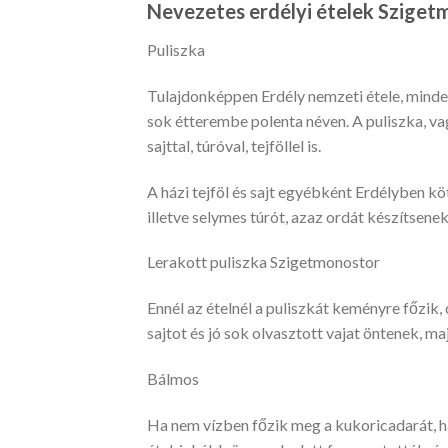
Nevezetes erdélyi ételek Szige
Puliszka
Tulajdonképpen Erdély nemzeti étele, mindenh
sok étterembe polenta néven. A puliszka, va
sajttal, túróval, tejföllel is.
A házi tejföl és sajt egyébként Erdélyben kö
illetve selymes túrót, azaz ordát készítsenek
Lerakott puliszka Szigetmonostor
Ennél az ételnél a puliszkát keményre főzik, 
sajtot és jó sok olvasztott vajat öntenek, ma
Bálmos
Ha nem vízben főzik meg a kukoricadarát, h