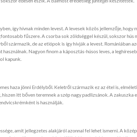
 sokszor édesen eszik. A bálmost eredetileg juhtejjel készítették.
lyben, így hívnak minden levest. A levesek közös jellemzője, hog
gfontosabb fűszere. A csorba sok zöldséggel készül, sokszor hús né
vből származik, de az etiópok is így hívják a levest. Romániában az
át használnak. Nagyon finom a káposztás-húsos leves, a leghírese
hol kapunk.
es haza jönni Erdélyből. Keletről származik ez az étel is, elmél
t, hiszen itt bőven teremnek a szép nagy padlizsánok. A zakuszka e
endvicskrémként is használják.
sége, amit jellegzetes alakjáról azonnal fel lehet ismerni. A közé