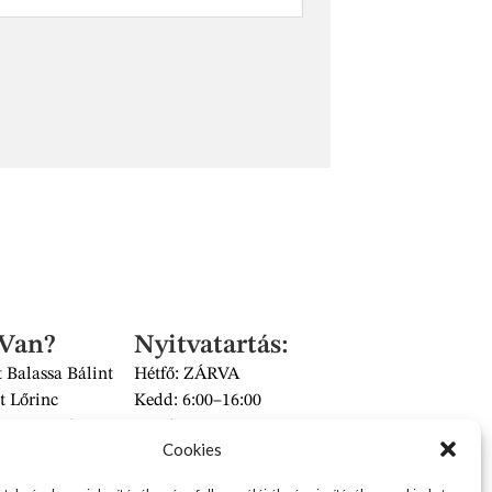
 Van?
Nyitvatartás:
 Balassa Bálint
Hétfő: ZÁRVA
t Lőrinc
Kedd: 6:00–16:00
és Piac II/14 szám
Szerda: 6:00–16:00
Cookies
 üzlet
Csütörtök: 6:00–16:00
Péntek: 6:00–16:00
2626