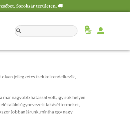
rzsébet, Soroksár területén. 🚚
0
t olyan jellegzetes ízekkel rendelkezik,
yha már nagyobb hatással volt, így sok helyen
felé találni úgynevezett lakáséttermeket,
kszor jobban járunk, mintha egy nagy