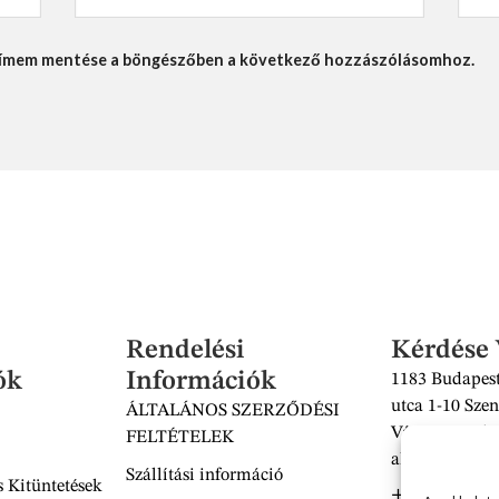
lcímem mentése a böngészőben a következő hozzászólásomhoz.
Rendelési
Kérdése
ók
Információk
1183 Budapest
utca 1-10 Szen
ÁLTALÁNOS SZERZŐDÉSI
Vásárcsarnok 
FELTÉTELEK
alatt található
Szállítási információ
 Kitüntetések
+36 30 938 