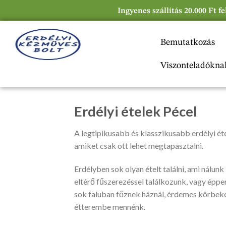
Ingyenes szállítás 20.000 Ft f
Bemutatkozás
Viszonteladókna
Erdélyi ételek Pécel
A legtipikusabb és klasszikusabb erdélyi étel
amiket csak ott lehet megtapasztalni.
Erdélyben sok olyan ételt találni, ami nálunk
eltérő fűszerezéssel találkozunk, vagy éppen
sok faluban főznek háznál, érdemes körbeké
étterembe mennénk.