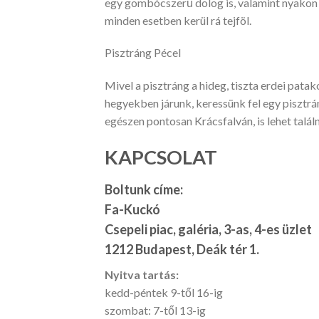
egy gombócszerű dolog is, valamint nyakon va
minden esetben kerül rá tejföl.
Pisztráng Pécel
Mivel a pisztráng a hideg, tiszta erdei patak
hegyekben járunk, keressünk fel egy pisztrá
egészen pontosan Krácsfalván, is lehet talál
KAPCSOLAT
Boltunk címe:
Fa-Kuckó
Csepeli piac, galéria, 3-as, 4-es üzlet
1212 Budapest, Deák tér 1.
Nyitva tartás:
kedd-péntek 9-től 16-ig
szombat: 7-től 13-ig