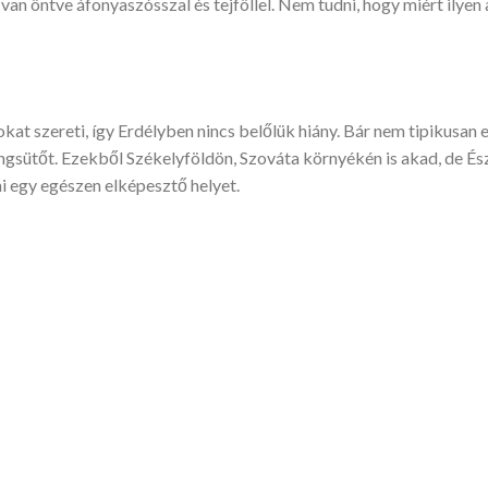
n öntve áfonyaszósszal és tejföllel. Nem tudni, hogy miért ilyen 
okat szereti, így Erdélyben nincs belőlük hiány. Bár nem tipikusan e
ngsütőt. Ezekből Székelyföldön, Szováta környékén is akad, de Ész
ni egy egészen elképesztő helyet.