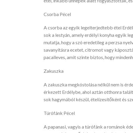
étel, inkább ünnepek alatt fogyasztották, és
Csorba Pécel
A csorba az egyik legelterjedtebb étel Erdé
sok a lestyán, amely erdélyi konyha egyik le
mutatja, hogy a szó eredetileg a perzsa nyel
savanyításra ecetet, citromot vagy káposzt
pacalleves, amit szinte biztos, hogy minden
Zakuszka
A zakuszka megkóstolása nélkül nem is érdem
érkezett Erdélybe, ahol aztán otthonra talál
sok hagymából készül, ételízesítőként és sz
Túrófánk Pécel
A papanasi, vagyis a túrófánk a románok édes