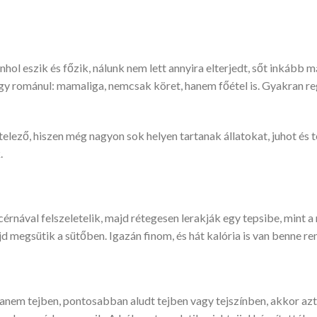
ol eszik és főzik, nálunk nem lett annyira elterjedt, sőt inkább m
gy románul: mamaliga, nemcsak köret, hanem főétel is. Gyakran reg
telező, hiszen még nagyon sok helyen tartanak állatokat, juhot és t
.
cérnával felszeletelik, majd rétegesen lerakják egy tepsibe, mint a 
jd megsütik a sütőben. Igazán finom, és hát kalória is van benne re
anem tejben, pontosabban aludt tejben vagy tejszínben, akkor az