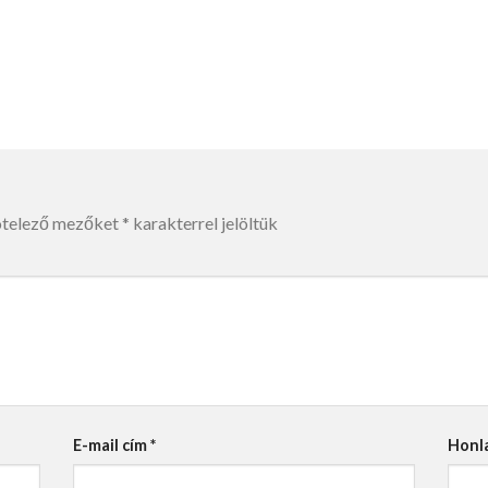
ötelező mezőket
*
karakterrel jelöltük
E-mail cím
*
Honl