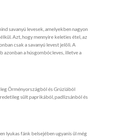
y mind savanyú levesek, amelyekben nagyon
lkül. Azt, hogy mennyire keleties étel, az
onban csak a savanyú levest jelöli. A
bb azonban a húsgombócleves, illetve a
etileg Örményországból és Grúziából
redetileg sült paprikából, padlizsánból és
pen lyukas fánk belsejében ugyanis ül még