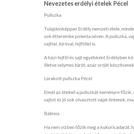
Nevezetes erdélyi ételek Pécel
Puliszka
Tulajdonképpen Erdély nemzeti étele, mindenh
sok étterembe polenta néven. A puliszka, va
sajttal, túróval, tejföllel is.
A házi tejföl és sajt egyébként Erdélyben kö
illetve selymes túrót, azaz ordát készítsenek
Lerakott puliszka Pécel
Ennél az ételnél a puliszkát keményre főzik, 
sajtot és jó sok olvasztott vajat öntenek, ma
Bálmos
Ha nem vízben főzik meg a kukoricadarát, h