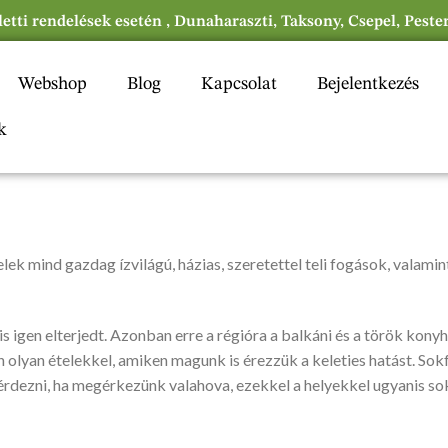
eletti rendelések esetén , Dunaharaszti, Taksony, Csepel, Peste
Webshop
Blog
Kapcsolat
Bejelentkezés
k
ek mind gazdag ízvilágú, házias, szeretettel teli fogások, valamin
 is igen elterjedt. Azonban erre a régióra a balkáni és a török kon
 olyan ételekkel, amiken magunk is érezzük a keleties hatást. Sok
rdezni, ha megérkezünk valahova, ezekkel a helyekkel ugyanis so