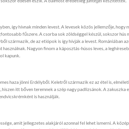
 sokszor édesen eszik. A bálmost eredetileg juhtejjel készítették.
lyben, így hívnak minden levest. A levesek közös jellemzője, hog
gfontosabb fűszere. A csorba sok zöldséggel készül, sokszor hús né
vből származik, de az etiópok is így hívják a levest. Romániában az
át használnak. Nagyon finom a káposztás-húsos leves, a leghírese
hol kapunk.
es haza jönni Erdélyből. Keletről származik ez az étel is, elmél
t, hiszen itt bőven teremnek a szép nagy padlizsánok. A zakuszka e
endvicskrémként is használják.
sége, amit jellegzetes alakjáról azonnal fel lehet ismerni. A közé