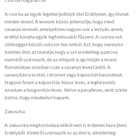
A csorba az egyik legelterjedtebb étel Erdélyben, így hívnak
minden levest. A levesek közös jellemzője, hogy mind
savanyú levesek, amelyekben nagyon sok a lestyán, amely
erdélyi konyha egyik legfontosabb fűszere. A csorba sok
zöldséggel készül, sokszor hús nélkül. Azt, hogy mennyire
keleties étel, az mutatja, hogy a szó eredetileg a perzsa
nyelvből származik, de az etiópok is így hívják a levest.
Romániában azonban csak a savanyú levest jelöli. A
savanyításra ecetet, citromot vagy káposztát használnak.
Nagyon finom a káposztás-húsos leves, a leghíresebb
azonban a húsgombócleves, illetve a pacalleves, amit szinte
biztos, hogy mindenhol kapunk.
Zakuszka
A zakuszka megkóstolása nélkül nem is érdemes haza jönni
Erdélyből. Keletről származik ez az étel is, elméletileg