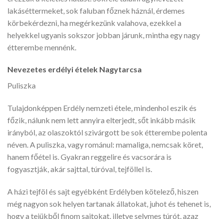
lakáséttermeket, sok faluban főznek háznál, érdemes
körbekérdezni, ha megérkezünk valahova, ezekkel a
helyekkel ugyanis sokszor jobban járunk, mintha egy nagy
étterembe mennénk.
Nevezetes erdélyi ételek Nagytarcsa
Puliszka
Tulajdonképpen Erdély nemzeti étele, mindenhol eszik és
főzik, nálunk nem lett annyira elterjedt, sőt inkább másik
irányból, az olaszoktól szivárgott be sok étterembe polenta
néven. A puliszka, vagy románul: mamaliga, nemcsak köret,
hanem főétel is. Gyakran reggelire és vacsorára is
fogyasztják, akár sajttal, túróval, tejföllel is.
A házi tejföl és sajt egyébként Erdélyben kötelező, hiszen
még nagyon sok helyen tartanak állatokat, juhot és tehenet is,
hogy a tejükből finom sajtokat, illetve selymes túrót, azaz