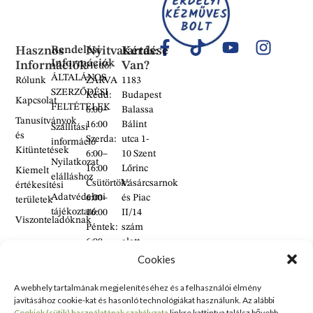
Hasznos
Rendelési
Nyitvatartás:
Kérdése
Információk
Információk
Van?
Hétfő:
ÁLTALÁNOS
Rólunk
ZÁRVA
1183
SZERZŐDÉSI
Kedd:
Budapest
Kapcsolat
FELTÉTELEK
6:00–
Balassa
Tanusítványok
16:00
Bálint
Szállítási
és
Szerda:
utca 1-
információ
Kitüntetések
6:00–
10 Szent
Nyilatkozat
16:00
Lőrinc
Kiemelt
elálláshoz
Csütörtök:
Vásárcsarnok
értékesítési
Adatvédelmi
6:00–
és Piac
területek
tájékoztató
16:00
II/14
Viszonteladóknak
Péntek:
szám
6:00–
alatt
16:00
található
Cookies
Szombat:
üzlet
6:00–
A webhely tartalmának megjelenítéséhez és a felhasználói élmény
+36 30
javításához cookie-kat és hasonló technológiákat használunk. Az alábbi
14:00
938
Cookiek (sütik) használatának szabályzata
linkre kattintva találsz bővebb