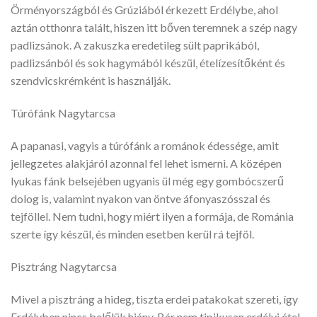
Örményországból és Grúziából érkezett Erdélybe, ahol
aztán otthonra talált, hiszen itt bőven teremnek a szép nagy
padlizsánok. A zakuszka eredetileg sült paprikából,
padlizsánból és sok hagymából készül, ételízesítőként és
szendvicskrémként is használják.
Túrófánk Nagytarcsa
A papanasi, vagyis a túrófánk a románok édessége, amit
jellegzetes alakjáról azonnal fel lehet ismerni. A középen
lyukas fánk belsejében ugyanis ül még egy gombócszerű
dolog is, valamint nyakon van öntve áfonyaszósszal és
tejföllel. Nem tudni, hogy miért ilyen a formája, de Románia
szerte így készül, és minden esetben kerül rá tejföl.
Pisztráng Nagytarcsa
Mivel a pisztráng a hideg, tiszta erdei patakokat szereti, így
Erdélyben nincs belőlük hiány. Bár nem tipikusan erdélyi étel,