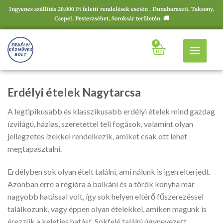
Ingyenes szállítás 20.000 Ft feletti rendelések esetén , Dunaharaszti, Taksony,
Csepel, Pesterzsébet, Soroksár területén. 🚚
0
Erdélyi ételek Nagytarcsa
A legtipikusabb és klasszikusabb erdélyi ételek mind gazdag
ízvilágú, házias, szeretettel teli fogások, valamint olyan
jellegzetes ízekkel rendelkezik, amiket csak ott lehet
megtapasztalni.
Erdélyben sok olyan ételt találni, ami nálunk is igen elterjedt.
Azonban erre a régióra a balkáni és a török konyha már
nagyobb hatással volt, így sok helyen eltérő fűszerezéssel
találkozunk, vagy éppen olyan ételekkel, amiken magunk is
érezzük a keleties hatást. Sokfelé találni úgynevezett