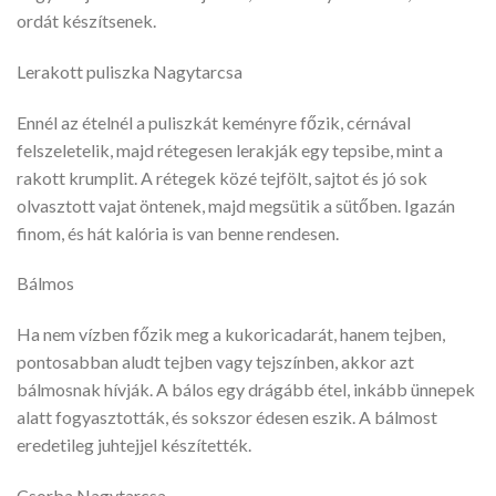
ordát készítsenek.
Lerakott puliszka Nagytarcsa
Ennél az ételnél a puliszkát keményre főzik, cérnával
felszeletelik, majd rétegesen lerakják egy tepsibe, mint a
rakott krumplit. A rétegek közé tejfölt, sajtot és jó sok
olvasztott vajat öntenek, majd megsütik a sütőben. Igazán
finom, és hát kalória is van benne rendesen.
Bálmos
Ha nem vízben főzik meg a kukoricadarát, hanem tejben,
pontosabban aludt tejben vagy tejszínben, akkor azt
bálmosnak hívják. A bálos egy drágább étel, inkább ünnepek
alatt fogyasztották, és sokszor édesen eszik. A bálmost
eredetileg juhtejjel készítették.
Csorba Nagytarcsa