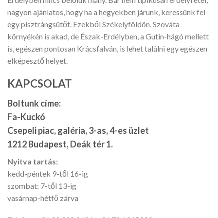
nagyon ajánlatos, hogy ha a hegyekben járunk, keressünk fel
egy pisztrángsütőt. Ezekből Székelyföldön, Szováta
környékén is akad, de Észak-Erdélyben, a Gutin-hágó mellett
is, egészen pontosan Krácsfalván, is lehet találni egy egészen
elképesztő helyet.
KAPCSOLAT
Boltunk címe:
Fa-Kuckó
Csepeli piac, galéria, 3-as, 4-es üzlet
1212 Budapest, Deák tér 1.
Nyitva tartás:
kedd-péntek 9-től 16-ig
szombat: 7-től 13-ig
vasárnap-hétfő zárva