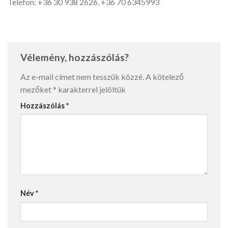
Telefon: +36 30 938 2626, +36 70 6345993
Vélemény, hozzászólás?
Az e-mail címet nem tesszük közzé.
A kötelező
mezőket
*
karakterrel jelöltük
Hozzászólás
*
Név
*