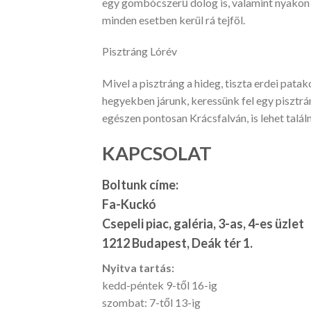
egy gombócszerű dolog is, valamint nyakon va
minden esetben kerül rá tejföl.
Pisztráng Lórév
Mivel a pisztráng a hideg, tiszta erdei patak
hegyekben járunk, keressünk fel egy pisztrá
egészen pontosan Krácsfalván, is lehet talál
KAPCSOLAT
Boltunk címe:
Fa-Kuckó
Csepeli piac, galéria, 3-as, 4-es üzlet
1212 Budapest, Deák tér 1.
Nyitva tartás:
kedd-péntek 9-től 16-ig
szombat: 7-től 13-ig