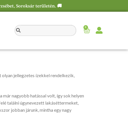
rzsébet, Soroksár területén. 🚚
0
t olyan jellegzetes ízekkel rendelkezik,
yha már nagyobb hatással volt, így sok helyen
felé találni úgynevezett lakáséttermeket,
kszor jobban járunk, mintha egy nagy