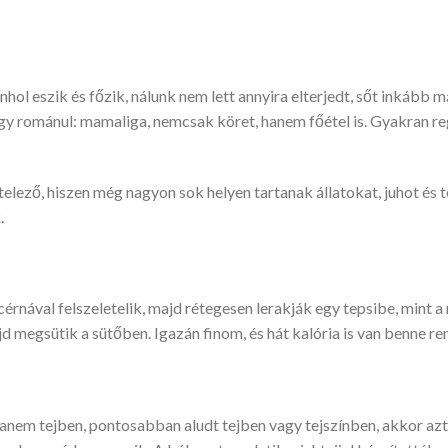
ol eszik és főzik, nálunk nem lett annyira elterjedt, sőt inkább m
gy románul: mamaliga, nemcsak köret, hanem főétel is. Gyakran reg
telező, hiszen még nagyon sok helyen tartanak állatokat, juhot és t
.
cérnával felszeletelik, majd rétegesen lerakják egy tepsibe, mint a 
jd megsütik a sütőben. Igazán finom, és hát kalória is van benne re
anem tejben, pontosabban aludt tejben vagy tejszínben, akkor az