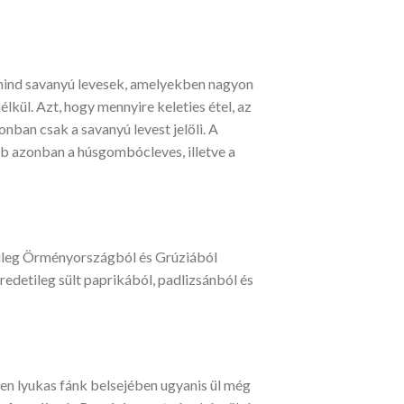
y mind savanyú levesek, amelyekben nagyon
lkül. Azt, hogy mennyire keleties étel, az
onban csak a savanyú levest jelöli. A
bb azonban a húsgombócleves, illetve a
etileg Örményországból és Grúziából
redetileg sült paprikából, padlizsánból és
pen lyukas fánk belsejében ugyanis ül még