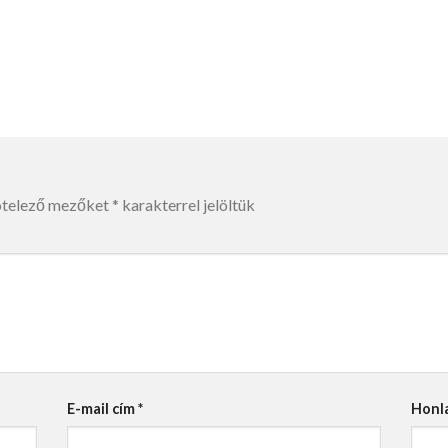
ötelező mezőket
*
karakterrel jelöltük
E-mail cím
*
Honl