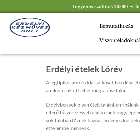
Ingyenes szállítás 20.000 Ft f
Bemutatkozás
Viszonteladókna
Erdélyi ételek Lórév
A legtipikusabb és klasszikusabb erdélyi étel
amiket csak ott lehet megtapasztalni.
Erdélyben sok olyan ételt találni, ami nálunk
eltérő fűszerezéssel találkozunk, vagy éppen
sok faluban főznek háznál, érdemes körbeké
étterembe mennénk.