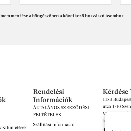
lcímem mentése a böngészőben a következő hozzászólásomhoz.
Rendelési
Kérdése
ók
Információk
1183 Budapest
utca 1-10 Szen
ÁLTALÁNOS SZERZŐDÉSI
Vásárcsarnok 
FELTÉTELEK
alatt található
Szállítási információ
 Kitüntetések
+36 30 938 