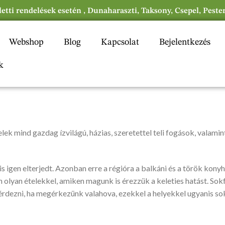
eletti rendelések esetén , Dunaharaszti, Taksony, Csepel, Peste
Webshop
Blog
Kapcsolat
Bejelentkezés
k
ek mind gazdag ízvilágú, házias, szeretettel teli fogások, valamin
 is igen elterjedt. Azonban erre a régióra a balkáni és a török kon
 olyan ételekkel, amiken magunk is érezzük a keleties hatást. Sok
rdezni, ha megérkezünk valahova, ezekkel a helyekkel ugyanis so