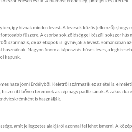
 sokszor édesen eszik. A bálmost eredetileg juhtejjel készítették.
lyben, így hívnak minden levest. A levesek közös jellemzője, hog
gfontosabb fűszere. A csorba sok zöldséggel készül, sokszor hús né
vből származik, de az etiópok is így hívják a levest. Romániában az
át használnak. Nagyon finom a káposztás-húsos leves, a leghírese
hol kapunk.
es haza jönni Erdélyből. Keletről származik ez az étel is, elmél
t, hiszen itt bőven teremnek a szép nagy padlizsánok. A zakuszka e
endvicskrémként is használják.
sége, amit jellegzetes alakjáról azonnal fel lehet ismerni. A közé