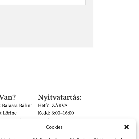
 Van?
Nyitvatartás:
 Balassa Bálint
Hétfő: ZÁRVA
t Lőrinc
Kedd: 6:00–16:00
és Piac II/14 szám
Szerda: 6:00–16:00
Cookies
 üzlet
Csütörtök: 6:00–16:00
Péntek: 6:00–16:00
2626