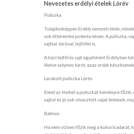
Nevezetes erdélyi ételek Lórév
Puliszka
Tulajdonképpen Erdély nemzeti étele, mindenh
sok étterembe polenta néven. A puliszka, va
sajttal, túróval, tejföllel is.
A házi tejföl és sajt egyébként Erdélyben kö
illetve selymes túrót, azaz ordát készítsenek
Lerakott puliszka Lórév
Ennél az ételnél a puliszkát keményre főzik, 
sajtot és jó sok olvasztott vajat öntenek, ma
Bálmos
Ha nem vízben főzik meg a kukoricadarát, h