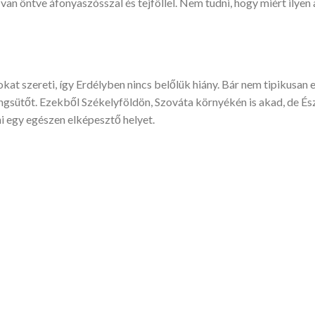
n öntve áfonyaszósszal és tejföllel. Nem tudni, hogy miért ilyen 
okat szereti, így Erdélyben nincs belőlük hiány. Bár nem tipikusan e
ngsütőt. Ezekből Székelyföldön, Szováta környékén is akad, de Ész
ni egy egészen elképesztő helyet.