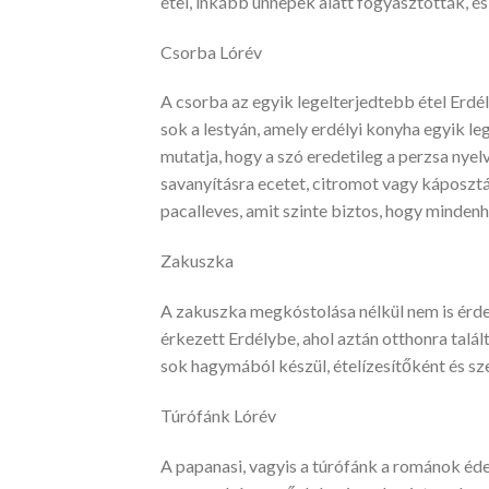
étel, inkább ünnepek alatt fogyasztották, és
Csorba Lórév
A csorba az egyik legelterjedtebb étel Erdé
sok a lestyán, amely erdélyi konyha egyik le
mutatja, hogy a szó eredetileg a perzsa nyel
savanyításra ecetet, citromot vagy káposzt
pacalleves, amit szinte biztos, hogy minden
Zakuszka
A zakuszka megkóstolása nélkül nem is érdem
érkezett Erdélybe, ahol aztán otthonra talál
sok hagymából készül, ételízesítőként és sz
Túrófánk Lórév
A papanasi, vagyis a túrófánk a románok édes