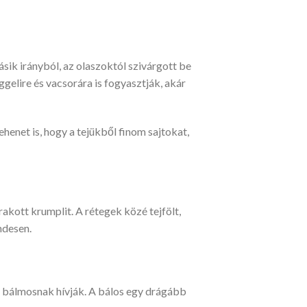
ásik irányból, az olaszoktól szivárgott be
gelire és vacsorára is fogyasztják, akár
ehenet is, hogy a tejükből finom sajtokat,
rakott krumplit. A rétegek közé tejfölt,
ndesen.
t bálmosnak hívják. A bálos egy drágább