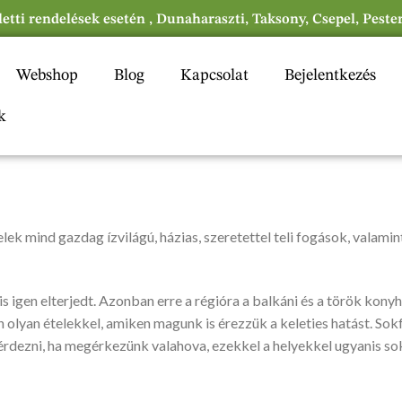
eletti rendelések esetén , Dunaharaszti, Taksony, Csepel, Peste
Webshop
Blog
Kapcsolat
Bejelentkezés
k
ek mind gazdag ízvilágú, házias, szeretettel teli fogások, valamin
 is igen elterjedt. Azonban erre a régióra a balkáni és a török kon
 olyan ételekkel, amiken magunk is érezzük a keleties hatást. Sok
rdezni, ha megérkezünk valahova, ezekkel a helyekkel ugyanis so