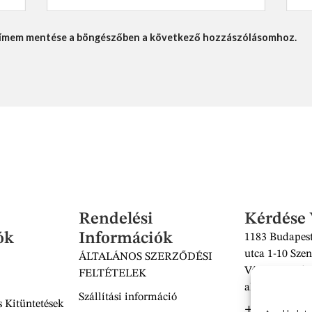
lcímem mentése a böngészőben a következő hozzászólásomhoz.
Rendelési
Kérdése
ók
Információk
1183 Budapest
utca 1-10 Szen
ÁLTALÁNOS SZERZŐDÉSI
Vásárcsarnok 
FELTÉTELEK
alatt található
Szállítási információ
 Kitüntetések
+36 30 938 