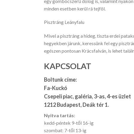
egy gombócszerű dolog is, valamint nyakon va
minden esetben kerül rá tejföl.
Pisztráng Leányfalu
Mivel a pisztráng a hideg, tiszta erdei patak
hegyekben járunk, keressünk fel egy pisztrá
egészen pontosan Krácsfalván, is lehet talál
KAPCSOLAT
Boltunk címe:
Fa-Kuckó
Csepeli piac, galéria, 3-as, 4-es üzlet
1212 Budapest, Deák tér 1.
Nyitva tartás:
kedd-péntek 9-től 16-ig
szombat: 7-től 13-ig