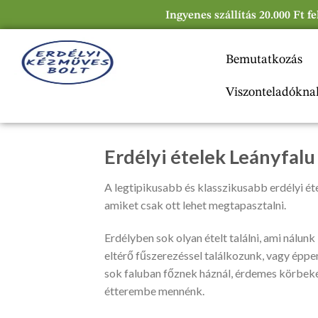
Ingyenes szállítás 20.000 Ft f
Bemutatkozás
Viszonteladókna
Erdélyi ételek Leányfalu
A legtipikusabb és klasszikusabb erdélyi étel
amiket csak ott lehet megtapasztalni.
Erdélyben sok olyan ételt találni, ami nálunk
eltérő fűszerezéssel találkozunk, vagy éppen
sok faluban főznek háznál, érdemes körbeké
étterembe mennénk.