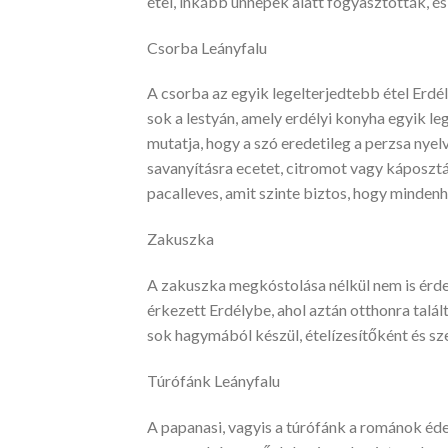
étel, inkább ünnepek alatt fogyasztották, és
Csorba Leányfalu
A csorba az egyik legelterjedtebb étel Erdé
sok a lestyán, amely erdélyi konyha egyik le
mutatja, hogy a szó eredetileg a perzsa nyel
savanyításra ecetet, citromot vagy káposzt
pacalleves, amit szinte biztos, hogy minden
Zakuszka
A zakuszka megkóstolása nélkül nem is érdem
érkezett Erdélybe, ahol aztán otthonra talál
sok hagymából készül, ételízesítőként és sz
Túrófánk Leányfalu
A papanasi, vagyis a túrófánk a románok édes