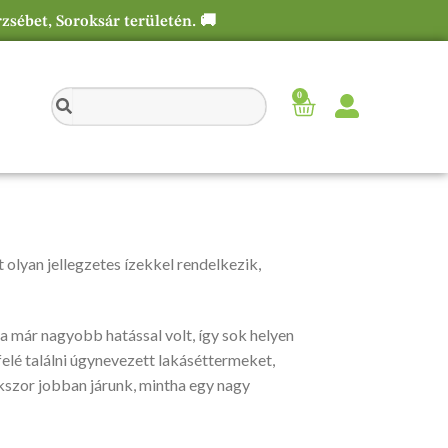
rzsébet, Soroksár területén. 🚚
0
t olyan jellegzetes ízekkel rendelkezik,
yha már nagyobb hatással volt, így sok helyen
felé találni úgynevezett lakáséttermeket,
kszor jobban járunk, mintha egy nagy