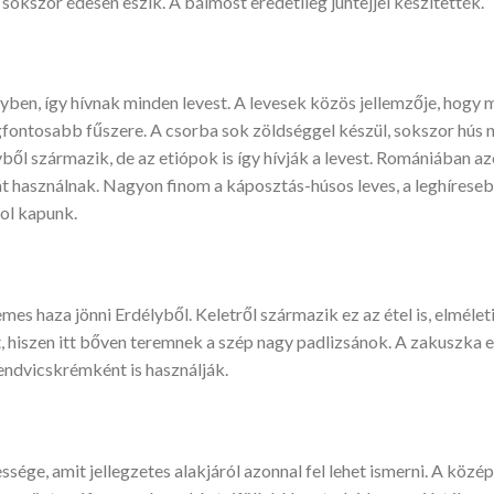
 sokszor édesen eszik. A bálmost eredetileg juhtejjel készítették.
lyben, így hívnak minden levest. A levesek közös jellemzője, hog
gfontosabb fűszere. A csorba sok zöldséggel készül, sokszor hús né
vből származik, de az etiópok is így hívják a levest. Romániában az
át használnak. Nagyon finom a káposztás-húsos leves, a leghírese
hol kapunk.
es haza jönni Erdélyből. Keletről származik ez az étel is, elmél
t, hiszen itt bőven teremnek a szép nagy padlizsánok. A zakuszka e
endvicskrémként is használják.
sége, amit jellegzetes alakjáról azonnal fel lehet ismerni. A közé