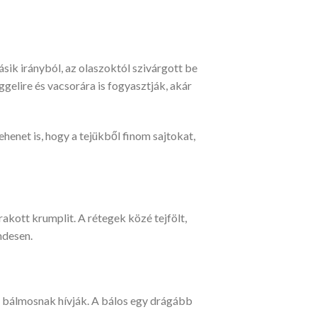
ásik irányból, az olaszoktól szivárgott be
gelire és vacsorára is fogyasztják, akár
ehenet is, hogy a tejükből finom sajtokat,
rakott krumplit. A rétegek közé tejfölt,
ndesen.
t bálmosnak hívják. A bálos egy drágább