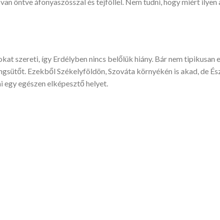
n öntve áfonyaszósszal és tejföllel. Nem tudni, hogy miért ilyen 
okat szereti, így Erdélyben nincs belőlük hiány. Bár nem tipikusan e
ngsütőt. Ezekből Székelyföldön, Szováta környékén is akad, de Ész
ni egy egészen elképesztő helyet.