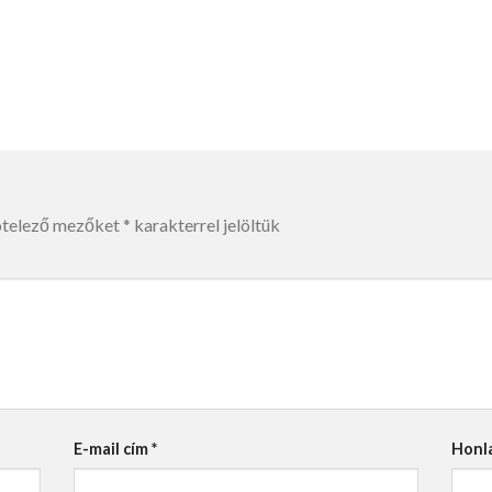
ötelező mezőket
*
karakterrel jelöltük
E-mail cím
*
Honl