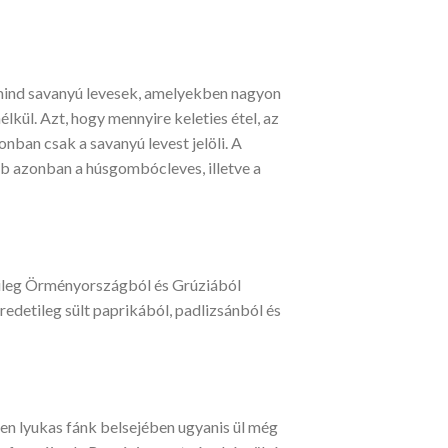
y mind savanyú levesek, amelyekben nagyon
lkül. Azt, hogy mennyire keleties étel, az
onban csak a savanyú levest jelöli. A
bb azonban a húsgombócleves, illetve a
etileg Örményországból és Grúziából
redetileg sült paprikából, padlizsánból és
pen lyukas fánk belsejében ugyanis ül még