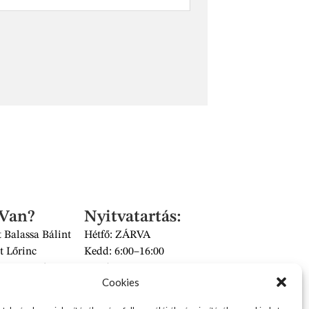
 Van?
Nyitvatartás:
 Balassa Bálint
Hétfő: ZÁRVA
t Lőrinc
Kedd: 6:00–16:00
és Piac II/14 szám
Szerda: 6:00–16:00
Cookies
 üzlet
Csütörtök: 6:00–16:00
Péntek: 6:00–16:00
2626