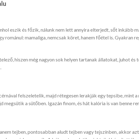
alu
ol eszik és főzik, nálunk nem lett annyira elterjedt, sőt inkább m
gy románul: mamaliga, nemcsak köret, hanem főétel is. Gyakran reg
telező, hiszen még nagyon sok helyen tartanak állatokat, juhot és t
.
cérnával felszeletelik, majd rétegesen lerakják egy tepsibe, mint a 
jd megsütik a sütőben. Igazán finom, és hát kalória is van benne re
anem tejben, pontosabban aludt tejben vagy tejszínben, akkor az