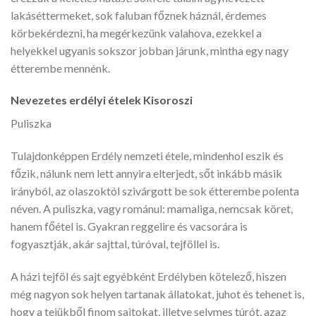
lakáséttermeket, sok faluban főznek háznál, érdemes
körbekérdezni, ha megérkezünk valahova, ezekkel a
helyekkel ugyanis sokszor jobban járunk, mintha egy nagy
étterembe mennénk.
Nevezetes erdélyi ételek Kisoroszi
Puliszka
Tulajdonképpen Erdély nemzeti étele, mindenhol eszik és
főzik, nálunk nem lett annyira elterjedt, sőt inkább másik
irányból, az olaszoktól szivárgott be sok étterembe polenta
néven. A puliszka, vagy románul: mamaliga, nemcsak köret,
hanem főétel is. Gyakran reggelire és vacsorára is
fogyasztják, akár sajttal, túróval, tejföllel is.
A házi tejföl és sajt egyébként Erdélyben kötelező, hiszen
még nagyon sok helyen tartanak állatokat, juhot és tehenet is,
hogy a tejükből finom sajtokat, illetve selymes túrót, azaz