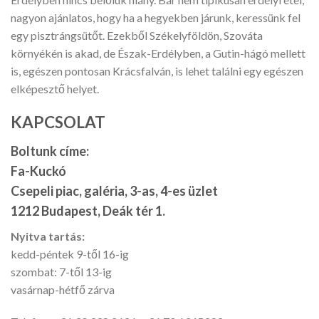
nagyon ajánlatos, hogy ha a hegyekben járunk, keressünk fel
egy pisztrángsütőt. Ezekből Székelyföldön, Szováta
környékén is akad, de Észak-Erdélyben, a Gutin-hágó mellett
is, egészen pontosan Krácsfalván, is lehet találni egy egészen
elképesztő helyet.
KAPCSOLAT
Boltunk címe:
Fa-Kuckó
Csepeli piac, galéria, 3-as, 4-es üzlet
1212 Budapest, Deák tér 1.
Nyitva tartás:
kedd-péntek 9-től 16-ig
szombat: 7-től 13-ig
vasárnap-hétfő zárva