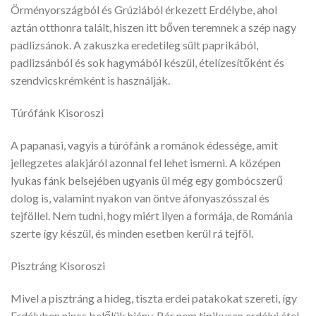
Örményországból és Grúziából érkezett Erdélybe, ahol
aztán otthonra talált, hiszen itt bőven teremnek a szép nagy
padlizsánok. A zakuszka eredetileg sült paprikából,
padlizsánból és sok hagymából készül, ételízesítőként és
szendvicskrémként is használják.
Túrófánk Kisoroszi
A papanasi, vagyis a túrófánk a románok édessége, amit
jellegzetes alakjáról azonnal fel lehet ismerni. A középen
lyukas fánk belsejében ugyanis ül még egy gombócszerű
dolog is, valamint nyakon van öntve áfonyaszósszal és
tejföllel. Nem tudni, hogy miért ilyen a formája, de Románia
szerte így készül, és minden esetben kerül rá tejföl.
Pisztráng Kisoroszi
Mivel a pisztráng a hideg, tiszta erdei patakokat szereti, így
Erdélyben nincs belőlük hiány. Bár nem tipikusan erdélyi étel,