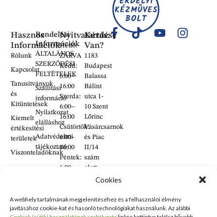
Hasznos
Rendelési
Nyitvatartás:
Kérdése
Információk
Információk
Van?
Hétfő:
ÁLTALÁNOS
Rólunk
ZÁRVA
1183
SZERZŐDÉSI
Kedd:
Budapest
Kapcsolat
FELTÉTELEK
6:00–
Balassa
Tanusítványok
16:00
Bálint
Szállítási
és
Szerda:
utca 1-
információ
Kitüntetések
6:00–
10 Szent
Nyilatkozat
16:00
Lőrinc
Kiemelt
elálláshoz
Csütörtök:
Vásárcsarnok
értékesítési
Adatvédelmi
6:00–
és Piac
területek
tájékoztató
16:00
II/14
Viszonteladóknak
Péntek:
szám
6:00–
alatt
16:00
található
Cookies
Szombat:
üzlet
6:00–
A webhely tartalmának megjelenítéséhez és a felhasználói élmény
+36 30
javításához cookie-kat és hasonló technológiákat használunk. Az alábbi
14:00
938
Cookiek (sütik) használatának szabályzata
linkre kattintva találsz bővebb