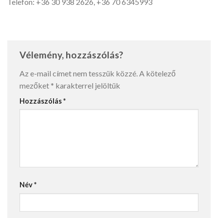
Telefon: +36 30 938 2626, +36 70 6345993
Vélemény, hozzászólás?
Az e-mail címet nem tesszük közzé.
A kötelező
mezőket
*
karakterrel jelöltük
Hozzászólás
*
Név
*