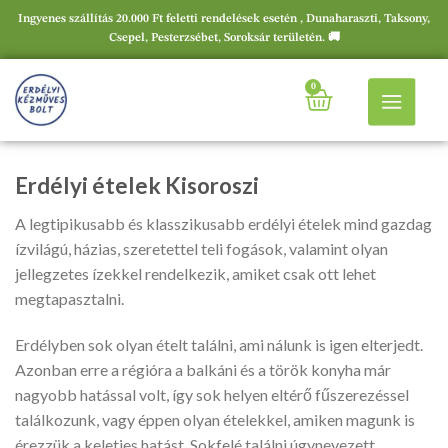
Ingyenes szállítás 20.000 Ft feletti rendelések esetén , Dunaharaszti, Taksony,
Csepel, Pesterzsébet, Soroksár területén. 🚚
0
Erdélyi ételek Kisoroszi
A legtipikusabb és klasszikusabb erdélyi ételek mind gazdag
ízvilágú, házias, szeretettel teli fogások, valamint olyan
jellegzetes ízekkel rendelkezik, amiket csak ott lehet
megtapasztalni.
Erdélyben sok olyan ételt találni, ami nálunk is igen elterjedt.
Azonban erre a régióra a balkáni és a török konyha már
nagyobb hatással volt, így sok helyen eltérő fűszerezéssel
találkozunk, vagy éppen olyan ételekkel, amiken magunk is
érezzük a keleties hatást. Sokfelé találni úgynevezett