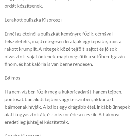
ordát készítsenek.
Lerakott puliszka Kisoroszi
Ennél az ételnél a puliszkát keményre főzik, cérnával
felszeletelik, majd rétegesen lerakják egy tepsibe, mint a
rakott krumplit. A rétegek közé tejfölt, sajtot és jó sok
olvasztott vajat öntenek, majd megsütik a sütőben. Igazán
finom, és hát kalória is van benne rendesen.
Bálmos
Ha nem vízben főzik meg a kukoricadarát, hanem tejben,
pontosabban aludt tejben vagy tejszínben, akkor azt
bálmosnak hívják. A bálos egy drágább étel, inkább ünnepek
alatt fogyasztották, és sokszor édesen eszik. A bálmost
eredetileg juhtejjel készítették.
Csorba Kisoroszi