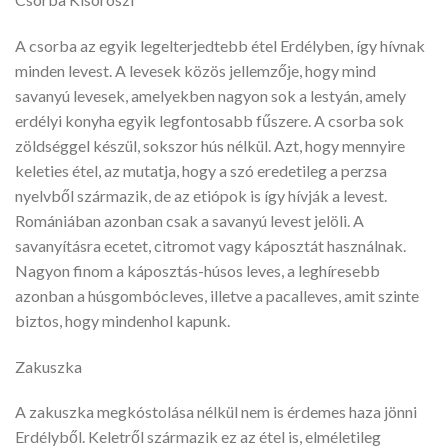
A csorba az egyik legelterjedtebb étel Erdélyben, így hívnak
minden levest. A levesek közös jellemzője, hogy mind
savanyú levesek, amelyekben nagyon sok a lestyán, amely
erdélyi konyha egyik legfontosabb fűszere. A csorba sok
zöldséggel készül, sokszor hús nélkül. Azt, hogy mennyire
keleties étel, az mutatja, hogy a szó eredetileg a perzsa
nyelvből származik, de az etiópok is így hívják a levest.
Romániában azonban csak a savanyú levest jelöli. A
savanyításra ecetet, citromot vagy káposztát használnak.
Nagyon finom a káposztás-húsos leves, a leghíresebb
azonban a húsgombócleves, illetve a pacalleves, amit szinte
biztos, hogy mindenhol kapunk.
Zakuszka
A zakuszka megkóstolása nélkül nem is érdemes haza jönni
Erdélyből. Keletről származik ez az étel is, elméletileg