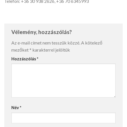
Telefon: +36 30 938 2626, +36 70 6345993
Vélemény, hozzászólás?
Az e-mail címet nem tesszük közzé.
A kötelező
mezőket
*
karakterrel jelöltük
Hozzászólás
*
Név
*