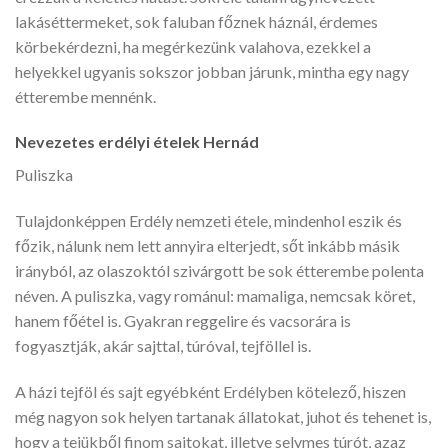
lakáséttermeket, sok faluban főznek háznál, érdemes
körbekérdezni, ha megérkezünk valahova, ezekkel a
helyekkel ugyanis sokszor jobban járunk, mintha egy nagy
étterembe mennénk.
Nevezetes erdélyi ételek Hernád
Puliszka
Tulajdonképpen Erdély nemzeti étele, mindenhol eszik és
főzik, nálunk nem lett annyira elterjedt, sőt inkább másik
irányból, az olaszoktól szivárgott be sok étterembe polenta
néven. A puliszka, vagy románul: mamaliga, nemcsak köret,
hanem főétel is. Gyakran reggelire és vacsorára is
fogyasztják, akár sajttal, túróval, tejföllel is.
A házi tejföl és sajt egyébként Erdélyben kötelező, hiszen
még nagyon sok helyen tartanak állatokat, juhot és tehenet is,
hogy a tejükből finom sajtokat, illetve selymes túrót, azaz