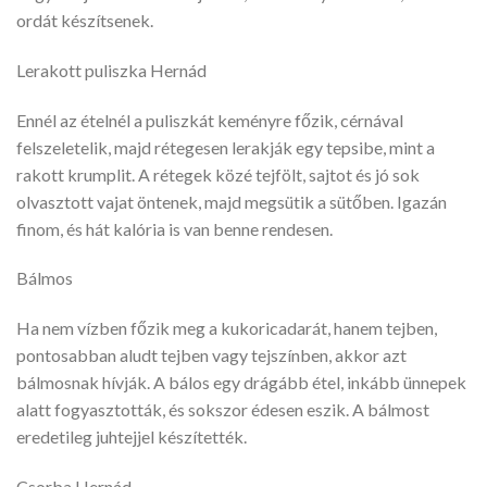
ordát készítsenek.
Lerakott puliszka Hernád
Ennél az ételnél a puliszkát keményre főzik, cérnával
felszeletelik, majd rétegesen lerakják egy tepsibe, mint a
rakott krumplit. A rétegek közé tejfölt, sajtot és jó sok
olvasztott vajat öntenek, majd megsütik a sütőben. Igazán
finom, és hát kalória is van benne rendesen.
Bálmos
Ha nem vízben főzik meg a kukoricadarát, hanem tejben,
pontosabban aludt tejben vagy tejszínben, akkor azt
bálmosnak hívják. A bálos egy drágább étel, inkább ünnepek
alatt fogyasztották, és sokszor édesen eszik. A bálmost
eredetileg juhtejjel készítették.
Csorba Hernád