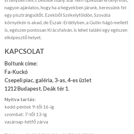
nagyon ajánlatos, hogy ha a hegyekben járunk, keressünk fel
egy pisztrángsütőt. Ezekből Székelyföldön, Szováta
környékén is akad, de Észak-Erdélyben, a Gutin-hágó mellett
is, egészen pontosan Krácsfalván, is lehet találni egy egészen
elképesztő helyet.
KAPCSOLAT
Boltunk címe:
Fa-Kuckó
Csepeli piac, galéria, 3-as, 4-es üzlet
1212 Budapest, Deák tér 1.
Nyitva tartás:
kedd-péntek 9-től 16-ig
szombat: 7-től 13-ig
vasárnap-hétfő zárva