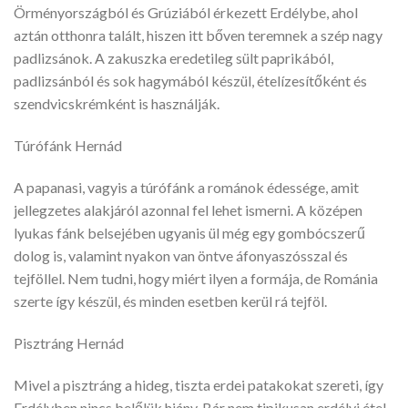
Örményországból és Grúziából érkezett Erdélybe, ahol
aztán otthonra talált, hiszen itt bőven teremnek a szép nagy
padlizsánok. A zakuszka eredetileg sült paprikából,
padlizsánból és sok hagymából készül, ételízesítőként és
szendvicskrémként is használják.
Túrófánk Hernád
A papanasi, vagyis a túrófánk a románok édessége, amit
jellegzetes alakjáról azonnal fel lehet ismerni. A középen
lyukas fánk belsejében ugyanis ül még egy gombócszerű
dolog is, valamint nyakon van öntve áfonyaszósszal és
tejföllel. Nem tudni, hogy miért ilyen a formája, de Románia
szerte így készül, és minden esetben kerül rá tejföl.
Pisztráng Hernád
Mivel a pisztráng a hideg, tiszta erdei patakokat szereti, így
Erdélyben nincs belőlük hiány. Bár nem tipikusan erdélyi étel,