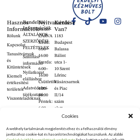
Hasznos
Rendelési
Nyitvatartás:
Kérdése
Információk
Információk
Van?
Hétfő:
ÁLTALÁNOS
Rólunk
ZÁRVA
1183
SZERZŐDÉSI
Kedd:
Budapest
Kapcsolat
FELTÉTELEK
6:00–
Balassa
Tanusítványok
16:00
Bálint
Szállítási
és
Szerda:
utca 1-
információ
Kitüntetések
6:00–
10 Szent
Nyilatkozat
16:00
Lőrinc
Kiemelt
elálláshoz
Csütörtök:
Vásárcsarnok
értékesítési
Adatvédelmi
6:00–
és Piac
területek
tájékoztató
16:00
II/14
Viszonteladóknak
Péntek:
szám
6:00–
alatt
16:00
található
Cookies
Szombat:
üzlet
6:00–
A webhely tartalmának megjelenítéséhez és a felhasználói élmény
+36 30
javításához cookie-kat és hasonló technológiákat használunk. Az alábbi
14:00
938
Cookiek (sütik) használatának szabályzata
linkre kattintva találsz bővebb