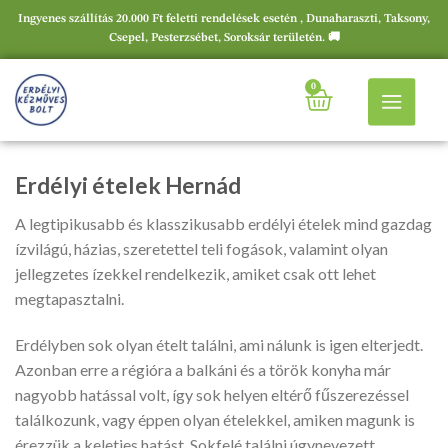
Ingyenes szállítás 20.000 Ft feletti rendelések esetén , Dunaharaszti, Taksony,
Csepel, Pesterzsébet, Soroksár területén. 🚚
0
Erdélyi ételek Hernád
A legtipikusabb és klasszikusabb erdélyi ételek mind gazdag
ízvilágú, házias, szeretettel teli fogások, valamint olyan
jellegzetes ízekkel rendelkezik, amiket csak ott lehet
megtapasztalni.
Erdélyben sok olyan ételt találni, ami nálunk is igen elterjedt.
Azonban erre a régióra a balkáni és a török konyha már
nagyobb hatással volt, így sok helyen eltérő fűszerezéssel
találkozunk, vagy éppen olyan ételekkel, amiken magunk is
érezzük a keleties hatást. Sokfelé találni úgynevezett