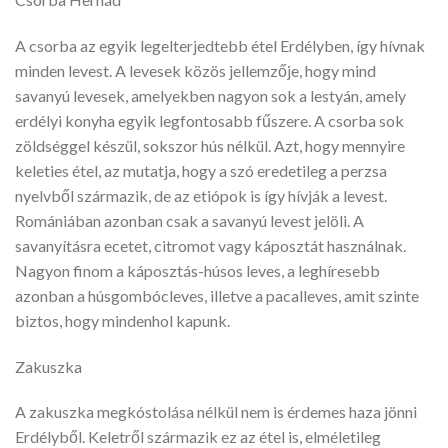
A csorba az egyik legelterjedtebb étel Erdélyben, így hívnak
minden levest. A levesek közös jellemzője, hogy mind
savanyú levesek, amelyekben nagyon sok a lestyán, amely
erdélyi konyha egyik legfontosabb fűszere. A csorba sok
zöldséggel készül, sokszor hús nélkül. Azt, hogy mennyire
keleties étel, az mutatja, hogy a szó eredetileg a perzsa
nyelvből származik, de az etiópok is így hívják a levest.
Romániában azonban csak a savanyú levest jelöli. A
savanyításra ecetet, citromot vagy káposztát használnak.
Nagyon finom a káposztás-húsos leves, a leghíresebb
azonban a húsgombócleves, illetve a pacalleves, amit szinte
biztos, hogy mindenhol kapunk.
Zakuszka
A zakuszka megkóstolása nélkül nem is érdemes haza jönni
Erdélyből. Keletről származik ez az étel is, elméletileg