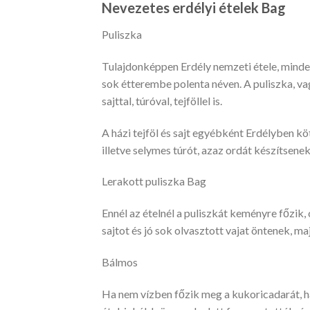
Nevezetes erdélyi ételek Bag
Puliszka
Tulajdonképpen Erdély nemzeti étele, mindenh
sok étterembe polenta néven. A puliszka, va
sajttal, túróval, tejföllel is.
A házi tejföl és sajt egyébként Erdélyben kö
illetve selymes túrót, azaz ordát készítsenek
Lerakott puliszka Bag
Ennél az ételnél a puliszkát keményre főzik, 
sajtot és jó sok olvasztott vajat öntenek, ma
Bálmos
Ha nem vízben főzik meg a kukoricadarát, h