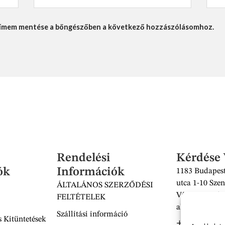
lcímem mentése a böngészőben a következő hozzászólásomhoz.
Rendelési
Kérdése
ók
Információk
1183 Budapest
utca 1-10 Szen
ÁLTALÁNOS SZERZŐDÉSI
Vásárcsarnok 
FELTÉTELEK
alatt található
Szállítási információ
 Kitüntetések
+36 30 938 