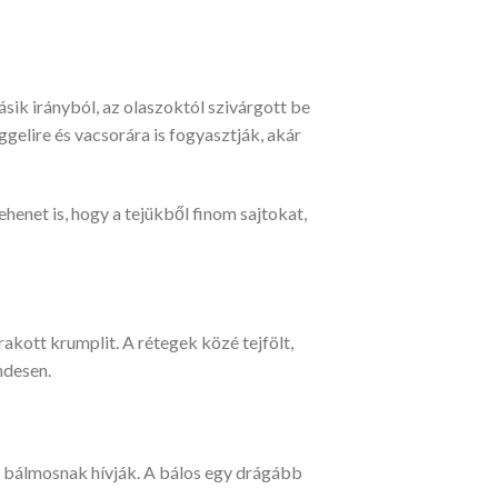
ásik irányból, az olaszoktól szivárgott be
gelire és vacsorára is fogyasztják, akár
ehenet is, hogy a tejükből finom sajtokat,
rakott krumplit. A rétegek közé tejfölt,
ndesen.
t bálmosnak hívják. A bálos egy drágább