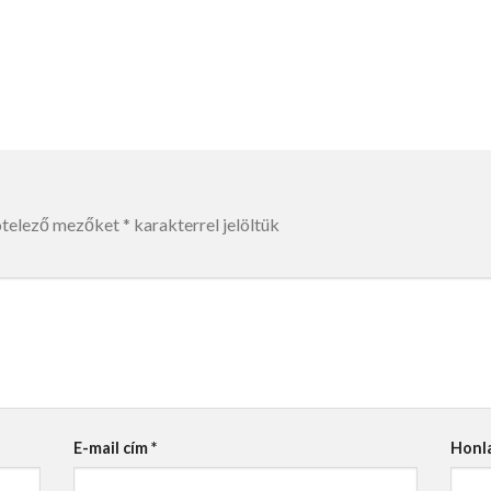
ötelező mezőket
*
karakterrel jelöltük
E-mail cím
*
Honl