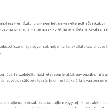
ol eszik és főzik, nálunk nem lett annyira elterjedt, sőt inkább m
gy románul: mamaliga, nemcsak köret, hanem főétel is. Gyakran reg
telező, hiszen még nagyon sok helyen tartanak állatokat, juhot és t
.
cérnával felszeletelik, majd rétegesen lerakják egy tepsibe, mint a 
jd megsütik a sütőben. Igazán finom, és hát kalória is van benne re
anem tejben, pontosabban aludt tejben vagy tejszínben, akkor az