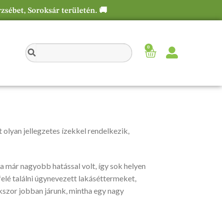
rzsébet, Soroksár területén. 🚚
0
t olyan jellegzetes ízekkel rendelkezik,
yha már nagyobb hatással volt, így sok helyen
felé találni úgynevezett lakáséttermeket,
kszor jobban járunk, mintha egy nagy