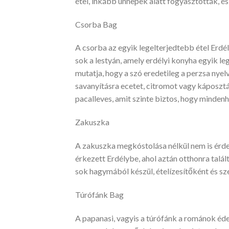
étel, inkább ünnepek alatt fogyasztották, és
Csorba Bag
A csorba az egyik legelterjedtebb étel Erdé
sok a lestyán, amely erdélyi konyha egyik le
mutatja, hogy a szó eredetileg a perzsa nyel
savanyításra ecetet, citromot vagy káposzt
pacalleves, amit szinte biztos, hogy minden
Zakuszka
A zakuszka megkóstolása nélkül nem is érdem
érkezett Erdélybe, ahol aztán otthonra talál
sok hagymából készül, ételízesítőként és sz
Túrófánk Bag
A papanasi, vagyis a túrófánk a románok édes