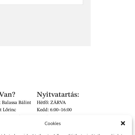
 Van?
Nyitvatartás:
 Balassa Bálint
Hétfő: ZÁRVA
t Lőrinc
Kedd: 6:00–16:00
és Piac II/14 szám
Szerda: 6:00–16:00
Cookies
 üzlet
Csütörtök: 6:00–16:00
Péntek: 6:00–16:00
2626