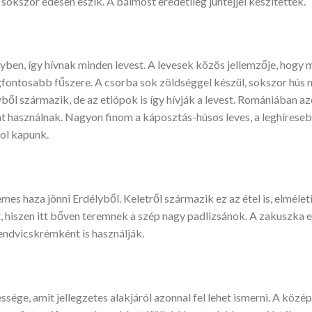
 sokszor édesen eszik. A bálmost eredetileg juhtejjel készítették.
lyben, így hívnak minden levest. A levesek közös jellemzője, hog
gfontosabb fűszere. A csorba sok zöldséggel készül, sokszor hús né
vből származik, de az etiópok is így hívják a levest. Romániában az
át használnak. Nagyon finom a káposztás-húsos leves, a leghírese
hol kapunk.
es haza jönni Erdélyből. Keletről származik ez az étel is, elmél
t, hiszen itt bőven teremnek a szép nagy padlizsánok. A zakuszka e
endvicskrémként is használják.
sége, amit jellegzetes alakjáról azonnal fel lehet ismerni. A közé