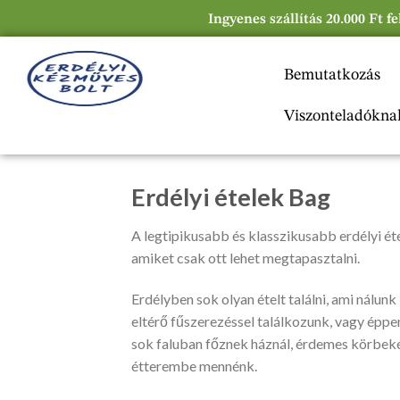
Ingyenes szállítás 20.000 Ft f
Bemutatkozás
Viszonteladókna
Erdélyi ételek Bag
A legtipikusabb és klasszikusabb erdélyi étel
amiket csak ott lehet megtapasztalni.
Erdélyben sok olyan ételt találni, ami nálunk
eltérő fűszerezéssel találkozunk, vagy éppen
sok faluban főznek háznál, érdemes körbeké
étterembe mennénk.