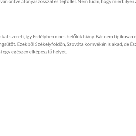
n öntve áfonyaszósszal és tejföllel. Nem tudni, hogy miért ilyen 
okat szereti, így Erdélyben nincs belőlük hiány. Bár nem tipikusan e
ngsütőt. Ezekből Székelyföldön, Szováta környékén is akad, de Ész
ni egy egészen elképesztő helyet.