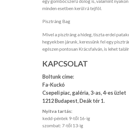
egy gombócszerű dolog is, valamint nyakon va
minden esetben kerül rá tejföl.
Pisztráng Bag
Mivel a pisztráng a hideg, tiszta erdei patak
hegyekben járunk, keressünk fel egy pisztrá
egészen pontosan Krácsfalván, is lehet talál
KAPCSOLAT
Boltunk címe:
Fa-Kuckó
Csepeli piac, galéria, 3-as, 4-es üzlet
1212 Budapest, Deák tér 1.
Nyitva tartás:
kedd-péntek 9-től 16-ig
szombat: 7-től 13-ig