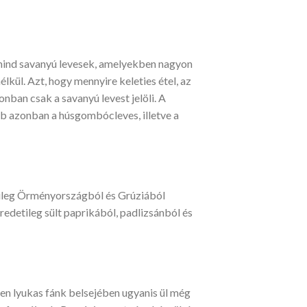
y mind savanyú levesek, amelyekben nagyon
lkül. Azt, hogy mennyire keleties étel, az
onban csak a savanyú levest jelöli. A
bb azonban a húsgombócleves, illetve a
etileg Örményországból és Grúziából
redetileg sült paprikából, padlizsánból és
pen lyukas fánk belsejében ugyanis ül még