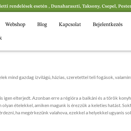
eletti rendelések esetén , Dunaharaszti, Taksony, Csepel, Peste
Webshop
Blog
Kapcsolat
Bejelentkezés
k
ek mind gazdag ízvilágú, házias, szeretettel teli fogások, valamin
 is igen elterjedt. Azonban erre a régióra a balkáni és a török kon
 olyan ételekkel, amiken magunk is érezzük a keleties hatást. Sok
rdezni, ha megérkezünk valahova, ezekkel a helyekkel ugyanis so