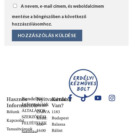
A nevem, e-mail címem, és weboldalcímem
mentése a böngészőben a következő
hozzászólásomhoz.
Hasznos
Rendelési
Nyitvatartás:
Kérdése
Információk
Információk
Van?
Hétfő:
ÁLTALÁNOS
Rólunk
ZÁRVA
1183
SZERZŐDÉSI
Kedd:
Budapest
Kapcsolat
FELTÉTELEK
6:00–
Balassa
Tanusítványok
16:00
Bálint
Szállítási