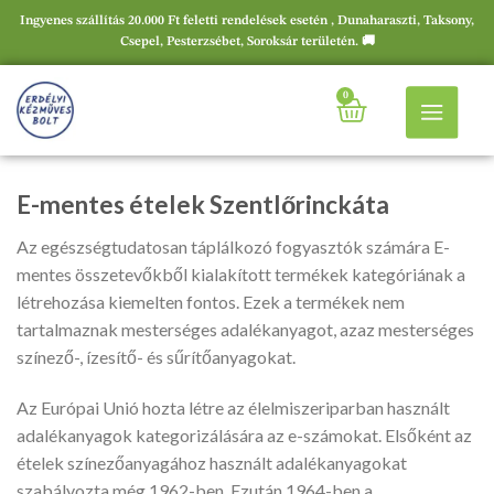
Ingyenes szállítás 20.000 Ft feletti rendelések esetén , Dunaharaszti, Taksony,
Csepel, Pesterzsébet, Soroksár területén. 🚚
0
E-mentes ételek Szentlőrinckáta
Az egészségtudatosan táplálkozó fogyasztók számára E-
mentes összetevőkből kialakított termékek kategóriának a
létrehozása kiemelten fontos. Ezek a termékek nem
tartalmaznak mesterséges adalékanyagot, azaz mesterséges
színező-, ízesítő- és sűrítőanyagokat.
Az Európai Unió hozta létre az élelmiszeriparban használt
adalékanyagok kategorizálására az e-számokat. Elsőként az
ételek színezőanyagához használt adalékanyagokat
szabályozta még 1962-ben. Ezután 1964-ben a