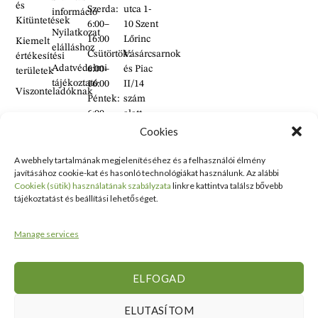
és
Szerda:
utca 1-
információ
Kitüntetések
6:00–
10 Szent
Nyilatkozat
16:00
Lőrinc
Kiemelt
elálláshoz
Csütörtök:
Vásárcsarnok
értékesítési
Adatvédelmi
6:00–
és Piac
területek
tájékoztató
16:00
II/14
Viszonteladóknak
Péntek:
szám
6:00–
alatt
16:00
található
Cookies
Szombat:
üzlet
6:00–
A webhely tartalmának megjelenítéséhez és a felhasználói élmény
+36 30
javításához cookie-kat és hasonló technológiákat használunk. Az alábbi
14:00
938
Cookiek (sütik) használatának szabályzata
linkre kattintva találsz bővebb
Vasárnap:
2626
tájékoztatást és beállítási lehetőséget.
ZÁRVA
+36 70
634
Manage services
5993
info@erdelyikezmuves.hu
ELFOGAD
ELUTASÍTOM