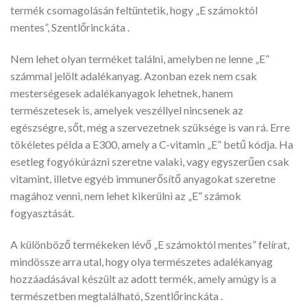
termék csomagolásán feltüntetik, hogy „E számoktól
mentes”, Szentlőrinckáta .
Nem lehet olyan terméket találni, amelyben ne lenne „E”
számmal jelölt adalékanyag. Azonban ezek nem csak
mesterségesek adalékanyagok lehetnek, hanem
természetesek is, amelyek veszéllyel nincsenek az
egészségre, sőt, még a szervezetnek szüksége is van rá. Erre
tökéletes példa a E300, amely a C-vitamin „E” betű kódja. Ha
esetleg fogyókúrázni szeretne valaki, vagy egyszerűen csak
vitamint, illetve egyéb immunerősítő anyagokat szeretne
magához venni, nem lehet kikerülni az „E” számok
fogyasztását.
A különböző termékeken lévő „E számoktól mentes” felírat,
mindössze arra utal, hogy olya természetes adalékanyag
hozzáadásával készült az adott termék, amely amúgy is a
természetben megtalálható, Szentlőrinckáta .