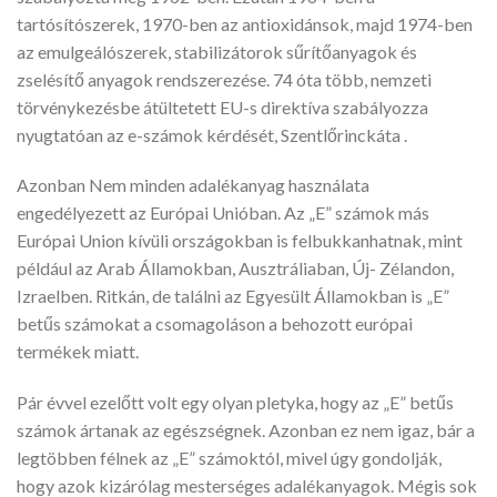
tartósítószerek, 1970-ben az antioxidánsok, majd 1974-ben
az emulgeálószerek, stabilizátorok sűrítőanyagok és
zselésítő anyagok rendszerezése. 74 óta több, nemzeti
törvénykezésbe átültetett EU-s direktíva szabályozza
nyugtatóan az e-számok kérdését, Szentlőrinckáta .
Azonban Nem minden adalékanyag használata
engedélyezett az Európai Unióban. Az „E” számok más
Európai Union kívüli országokban is felbukkanhatnak, mint
például az Arab Államokban, Ausztráliaban, Új- Zélandon,
Izraelben. Ritkán, de találni az Egyesült Államokban is „E”
betűs számokat a csomagoláson a behozott európai
termékek miatt.
Pár évvel ezelőtt volt egy olyan pletyka, hogy az „E” betűs
számok ártanak az egészségnek. Azonban ez nem igaz, bár a
legtöbben félnek az „E” számoktól, mivel úgy gondolják,
hogy azok kizárólag mesterséges adalékanyagok. Mégis sok