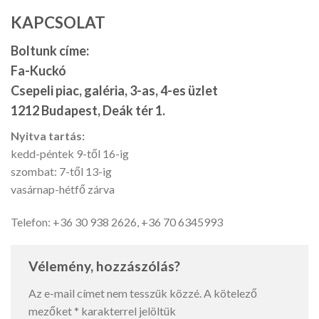
KAPCSOLAT
Boltunk címe:
Fa-Kuckó
Csepeli piac, galéria, 3-as, 4-es üzlet
1212 Budapest, Deák tér 1.
Nyitva tartás:
kedd-péntek 9-től 16-ig
szombat: 7-től 13-ig
vasárnap-hétfő zárva
Telefon: +36 30 938 2626, +36 70 6345993
Vélemény, hozzászólás?
Az e-mail címet nem tesszük közzé.
A kötelező
mezőket
*
karakterrel jelöltük