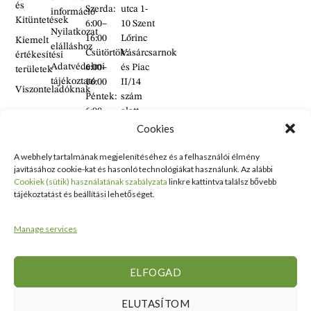
és
Szerda:
utca 1-
információ
Kitüntetések
6:00–
10 Szent
Nyilatkozat
16:00
Lőrinc
Kiemelt
elálláshoz
Csütörtök:
Vásárcsarnok
értékesítési
Adatvédelmi
6:00–
és Piac
területek
tájékoztató
16:00
II/14
Viszonteladóknak
Péntek:
szám
6:00–
alatt
16:00
található
Cookies
Szombat:
üzlet
6:00–
A webhely tartalmának megjelenítéséhez és a felhasználói élmény
+36 30
javításához cookie-kat és hasonló technológiákat használunk. Az alábbi
14:00
938
Cookiek (sütik) használatának szabályzata
linkre kattintva találsz bővebb
Vasárnap:
2626
tájékoztatást és beállítási lehetőséget.
ZÁRVA
+36 70
634
Manage services
5993
info@erdelyikezmuves.hu
ELFOGAD
ELUTASÍTOM