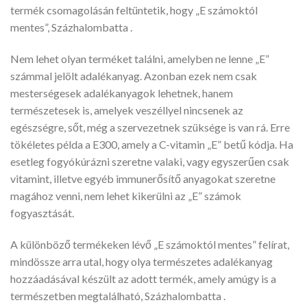
termék csomagolásán feltüntetik, hogy „E számoktól
mentes”, Százhalombatta .
Nem lehet olyan terméket találni, amelyben ne lenne „E”
számmal jelölt adalékanyag. Azonban ezek nem csak
mesterségesek adalékanyagok lehetnek, hanem
természetesek is, amelyek veszéllyel nincsenek az
egészségre, sőt, még a szervezetnek szüksége is van rá. Erre
tökéletes példa a E300, amely a C-vitamin „E” betű kódja. Ha
esetleg fogyókúrázni szeretne valaki, vagy egyszerűen csak
vitamint, illetve egyéb immunerősítő anyagokat szeretne
magához venni, nem lehet kikerülni az „E” számok
fogyasztását.
A különböző termékeken lévő „E számoktól mentes” felírat,
mindössze arra utal, hogy olya természetes adalékanyag
hozzáadásával készült az adott termék, amely amúgy is a
természetben megtalálható, Százhalombatta .