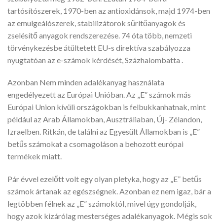
tartósítószerek, 1970-ben az antioxidánsok, majd 1974-ben
az emulgeálószerek, stabilizátorok sűrítőanyagok és
zselésítő anyagok rendszerezése. 74 óta több, nemzeti
törvénykezésbe átültetett EU-s direktíva szabályozza
nyugtatóan az e-számok kérdését, Százhalombatta .
Azonban Nem minden adalékanyag használata
engedélyezett az Európai Unióban. Az „E” számok más
Európai Union kívüli országokban is felbukkanhatnak, mint
például az Arab Államokban, Ausztráliaban, Új- Zélandon,
Izraelben. Ritkán, de találni az Egyesült Államokban is „E”
betűs számokat a csomagoláson a behozott európai
termékek miatt.
Pár évvel ezelőtt volt egy olyan pletyka, hogy az „E” betűs
számok ártanak az egészségnek. Azonban ez nem igaz, bár a
legtöbben félnek az „E” számoktól, mivel úgy gondolják,
hogy azok kizárólag mesterséges adalékanyagok. Mégis sok