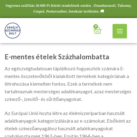
Ingyenes szállítás 20.000 Ft feletti rendelések esetén , Dunaharaszti, Taksony,
Csepel, Pesterzsébet, Soroksár területén. 🚚
0
E-mentes ételek Százhalombatta
Az egészségtudatosan táplálkozó fogyasztók számára E-
mentes összetevőkből kialakított termékek kategóriának a
létrehozása kiemelten fontos. Ezek a termékek nem
tartalmaznak mesterséges adalékanyagot, azaz mesterséges
színező-, ízesítő- és sűrítőanyagokat.
Az Európai Unió hozta létre az élelmiszeriparban használt
adalékanyagok kategorizálására az e-számokat. Elsőként az
ételek színezőanyagához használt adalékanyagokat
szabályozta még 1962-ben. Ezután 1964-ben a