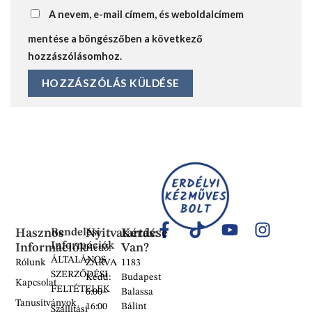
A nevem, e-mail címem, és weboldalcímem
mentése a böngészőben a következő
hozzászólásomhoz.
Hasznos
Rendelési
Nyitvatartás:
Kérdése
Információk
Információk
Van?
Hétfő:
ÁLTALÁNOS
Rólunk
ZÁRVA
1183
SZERZŐDÉSI
Kedd:
Budapest
Kapcsolat
FELTÉTELEK
6:00–
Balassa
Tanusítványok
16:00
Bálint
Szállítási