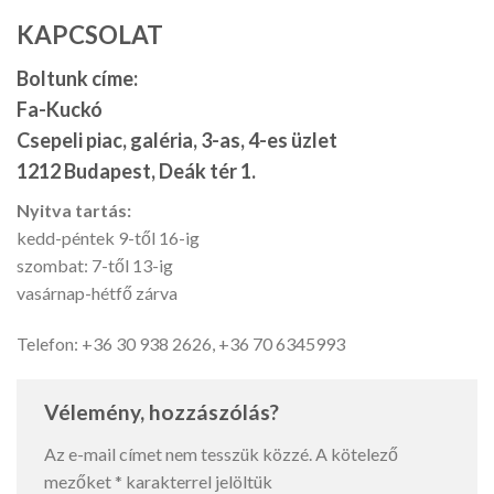
KAPCSOLAT
Boltunk címe:
Fa-Kuckó
Csepeli piac, galéria, 3-as, 4-es üzlet
1212 Budapest, Deák tér 1.
Nyitva tartás:
kedd-péntek 9-től 16-ig
szombat: 7-től 13-ig
vasárnap-hétfő zárva
Telefon: +36 30 938 2626, +36 70 6345993
Vélemény, hozzászólás?
Az e-mail címet nem tesszük közzé.
A kötelező
mezőket
*
karakterrel jelöltük