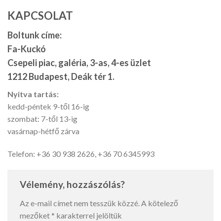
KAPCSOLAT
Boltunk címe:
Fa-Kuckó
Csepeli piac, galéria, 3-as, 4-es üzlet
1212 Budapest, Deák tér 1.
Nyitva tartás:
kedd-péntek 9-től 16-ig
szombat: 7-től 13-ig
vasárnap-hétfő zárva
Telefon: +36 30 938 2626, +36 70 6345993
Vélemény, hozzászólás?
Az e-mail címet nem tesszük közzé.
A kötelező
mezőket
*
karakterrel jelöltük