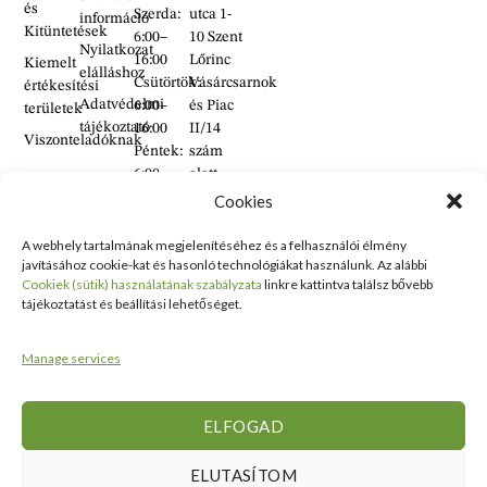
és
Szerda:
utca 1-
információ
Kitüntetések
6:00–
10 Szent
Nyilatkozat
16:00
Lőrinc
Kiemelt
elálláshoz
Csütörtök:
Vásárcsarnok
értékesítési
Adatvédelmi
6:00–
és Piac
területek
tájékoztató
16:00
II/14
Viszonteladóknak
Péntek:
szám
6:00–
alatt
16:00
található
Cookies
Szombat:
üzlet
6:00–
A webhely tartalmának megjelenítéséhez és a felhasználói élmény
+36 30
javításához cookie-kat és hasonló technológiákat használunk. Az alábbi
14:00
938
Cookiek (sütik) használatának szabályzata
linkre kattintva találsz bővebb
Vasárnap:
2626
tájékoztatást és beállítási lehetőséget.
ZÁRVA
+36 70
634
Manage services
5993
info@erdelyikezmuves.hu
ELFOGAD
ELUTASÍTOM