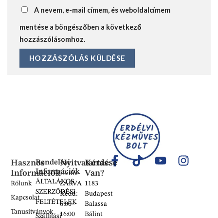
A nevem, e-mail címem, és weboldalcímem
mentése a böngészőben a következő
hozzászólásomhoz.
Hasznos
Rendelési
Nyitvatartás:
Kérdése
Információk
Információk
Van?
Hétfő:
ÁLTALÁNOS
Rólunk
ZÁRVA
1183
SZERZŐDÉSI
Kedd:
Budapest
Kapcsolat
FELTÉTELEK
6:00–
Balassa
Tanusítványok
16:00
Bálint
Szállítási