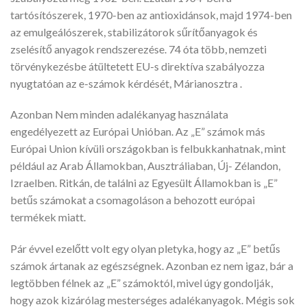
tartósítószerek, 1970-ben az antioxidánsok, majd 1974-ben
az emulgeálószerek, stabilizátorok sűrítőanyagok és
zselésítő anyagok rendszerezése. 74 óta több, nemzeti
törvénykezésbe átültetett EU-s direktíva szabályozza
nyugtatóan az e-számok kérdését, Márianosztra .
Azonban Nem minden adalékanyag használata
engedélyezett az Európai Unióban. Az „E” számok más
Európai Union kívüli országokban is felbukkanhatnak, mint
például az Arab Államokban, Ausztráliaban, Új- Zélandon,
Izraelben. Ritkán, de találni az Egyesült Államokban is „E”
betűs számokat a csomagoláson a behozott európai
termékek miatt.
Pár évvel ezelőtt volt egy olyan pletyka, hogy az „E” betűs
számok ártanak az egészségnek. Azonban ez nem igaz, bár a
legtöbben félnek az „E” számoktól, mivel úgy gondolják,
hogy azok kizárólag mesterséges adalékanyagok. Mégis sok