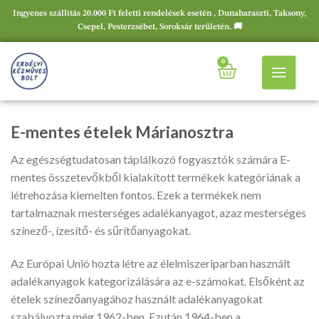
Ingyenes szállítás 20.000 Ft feletti rendelések esetén , Dunaharaszti, Taksony,
Csepel, Pesterzsébet, Soroksár területén. 🚚
0
E-mentes ételek Márianosztra
Az egészségtudatosan táplálkozó fogyasztók számára E-
mentes összetevőkből kialakított termékek kategóriának a
létrehozása kiemelten fontos. Ezek a termékek nem
tartalmaznak mesterséges adalékanyagot, azaz mesterséges
színező-, ízesítő- és sűrítőanyagokat.
Az Európai Unió hozta létre az élelmiszeriparban használt
adalékanyagok kategorizálására az e-számokat. Elsőként az
ételek színezőanyagához használt adalékanyagokat
szabályozta még 1962-ben. Ezután 1964-ben a