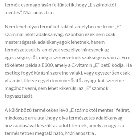
termék csomagolásán feltüntetik, hogy „E számoktól
mentes”, Márianosztra .
Nem lehet olyan terméket találni, amelyben ne lenne „E”
számmal jelölt adalékanyag. Azonban ezek nem csak
mesterségesek adalékanyagok lehetnek, hanem
természetesek is, amelyek veszéllyel nincsenek az
egészségre, sőt, még a szervezetnek szüksége is van rá. Erre
tökéletes példa a E300, amely a C-vitamin „E” betű kódja. Ha
esetleg fogyókúrázni szeretne valaki, vagy egyszerűen csak
vitamint, illetve egyéb immunerősítő anyagokat szeretne
magához venni, nem lehet kikerülni az „E” számok
fogyasztását.
A különböző termékeken lévő „E számoktól mentes” felírat,
mindössze arra utal, hogy olya természetes adalékanyag
hozzáadásával készült az adott termék, amely amúgy is a
természetben megtalálható, Márianosztra .