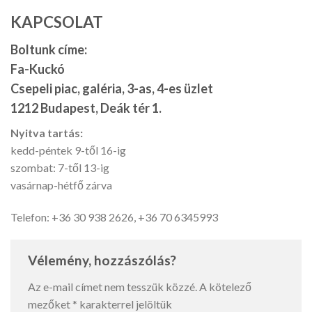
KAPCSOLAT
Boltunk címe:
Fa-Kuckó
Csepeli piac, galéria, 3-as, 4-es üzlet
1212 Budapest, Deák tér 1.
Nyitva tartás:
kedd-péntek 9-től 16-ig
szombat: 7-től 13-ig
vasárnap-hétfő zárva
Telefon: +36 30 938 2626, +36 70 6345993
Vélemény, hozzászólás?
Az e-mail címet nem tesszük közzé.
A kötelező
mezőket
*
karakterrel jelöltük