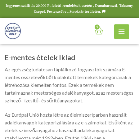
Ingyenes szállítás 20.000 Ft feletti rendelések esetén , Dunaharaszti, Taksony,
Csepel, Pesterzsébet, Soroksár területén. 🚚
0
E-mentes ételek Iklad
Az egészségtudatosan táplálkozó fogyasztók számára E-
mentes összetevőkből kialakított termékek kategóriának a
létrehozása kiemelten fontos. Ezek a termékek nem
tartalmaznak mesterséges adalékanyagot, azaz mesterséges
színező-, ízesítő- és sűrítőanyagokat.
Az Európai Unió hozta létre az élelmiszeriparban használt
adalékanyagok kategorizálására az e-számokat. Elsőként az
ételek színezőanyagához használt adalékanyagokat
szabályozta még 1962-ben. Ezután 1964-ben a