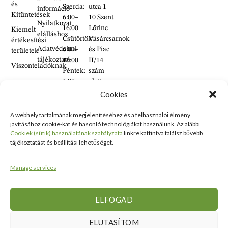
és
Szerda:
utca 1-
információ
Kitüntetések
6:00–
10 Szent
Nyilatkozat
16:00
Lőrinc
Kiemelt
elálláshoz
Csütörtök:
Vásárcsarnok
értékesítési
Adatvédelmi
6:00–
és Piac
területek
tájékoztató
16:00
II/14
Viszonteladóknak
Péntek:
szám
6:00–
alatt
16:00
található
Cookies
Szombat:
üzlet
6:00–
A webhely tartalmának megjelenítéséhez és a felhasználói élmény
+36 30
javításához cookie-kat és hasonló technológiákat használunk. Az alábbi
14:00
938
Cookiek (sütik) használatának szabályzata
linkre kattintva találsz bővebb
Vasárnap:
2626
tájékoztatást és beállítási lehetőséget.
ZÁRVA
+36 70
634
Manage services
5993
info@erdelyikezmuves.hu
ELFOGAD
ELUTASÍTOM