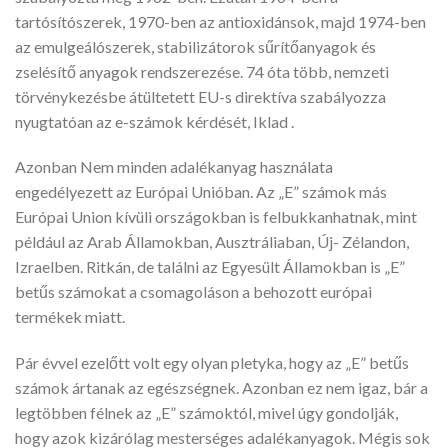
tartósítószerek, 1970-ben az antioxidánsok, majd 1974-ben
az emulgeálószerek, stabilizátorok sűrítőanyagok és
zselésítő anyagok rendszerezése. 74 óta több, nemzeti
törvénykezésbe átültetett EU-s direktíva szabályozza
nyugtatóan az e-számok kérdését, Iklad .
Azonban Nem minden adalékanyag használata
engedélyezett az Európai Unióban. Az „E” számok más
Európai Union kívüli országokban is felbukkanhatnak, mint
például az Arab Államokban, Ausztráliaban, Új- Zélandon,
Izraelben. Ritkán, de találni az Egyesült Államokban is „E”
betűs számokat a csomagoláson a behozott európai
termékek miatt.
Pár évvel ezelőtt volt egy olyan pletyka, hogy az „E” betűs
számok ártanak az egészségnek. Azonban ez nem igaz, bár a
legtöbben félnek az „E” számoktól, mivel úgy gondolják,
hogy azok kizárólag mesterséges adalékanyagok. Mégis sok