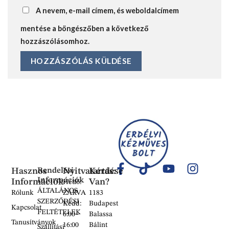
A nevem, e-mail címem, és weboldalcímem
mentése a böngészőben a következő
hozzászólásomhoz.
Hasznos
Rendelési
Nyitvatartás:
Kérdése
Információk
Információk
Van?
Hétfő:
ÁLTALÁNOS
Rólunk
ZÁRVA
1183
SZERZŐDÉSI
Kedd:
Budapest
Kapcsolat
FELTÉTELEK
6:00–
Balassa
Tanusítványok
16:00
Bálint
Szállítási