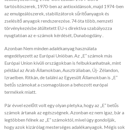
tartósítószerek, 1970-ben az antioxidánsok, majd 1974-ben
az emulgeálószerek, stabilizátorok sűrítőanyagok és
zselésítő anyagok rendszerezése. 74 óta több, nemzeti
törvénykezésbe átültetett EU-s direktíva szabályozza
nyugtatóan az e-számok kérdését, Dunabogdány .
Azonban Nem minden adalékanyag használata
engedélyezett az Európai Unióban. Az „E” számok más
Európai Union kívüli országokban is felbukkanhatnak, mint
például az Arab Államokban, Ausztráliaban, Új- Zélandon,
Izraelben. Ritkán, de találni az Egyesült Államokban is „E”
betűs számokat a csomagoláson a behozott európai
termékek miatt.
Pár évvel ezelőtt volt egy olyan pletyka, hogy az „E” betűs
számok ártanak az egészségnek. Azonban ez nem igaz, bár a
legtöbben félnek az „E” számoktól, mivel úgy gondolják,
hogy azok kizárólag mesterséges adalékanyagok. Mégis sok