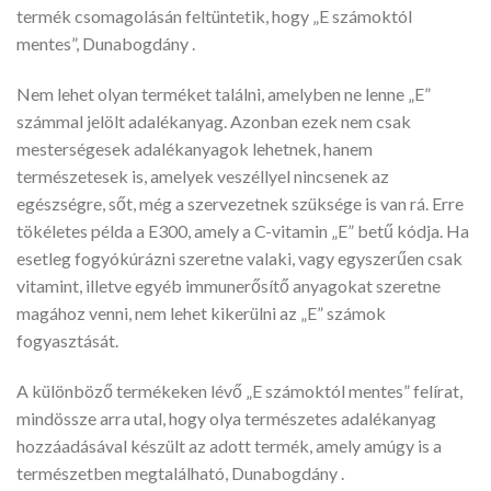
termék csomagolásán feltüntetik, hogy „E számoktól
mentes”, Dunabogdány .
Nem lehet olyan terméket találni, amelyben ne lenne „E”
számmal jelölt adalékanyag. Azonban ezek nem csak
mesterségesek adalékanyagok lehetnek, hanem
természetesek is, amelyek veszéllyel nincsenek az
egészségre, sőt, még a szervezetnek szüksége is van rá. Erre
tökéletes példa a E300, amely a C-vitamin „E” betű kódja. Ha
esetleg fogyókúrázni szeretne valaki, vagy egyszerűen csak
vitamint, illetve egyéb immunerősítő anyagokat szeretne
magához venni, nem lehet kikerülni az „E” számok
fogyasztását.
A különböző termékeken lévő „E számoktól mentes” felírat,
mindössze arra utal, hogy olya természetes adalékanyag
hozzáadásával készült az adott termék, amely amúgy is a
természetben megtalálható, Dunabogdány .