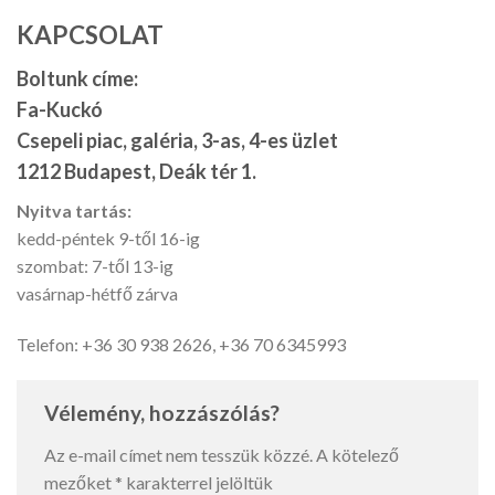
KAPCSOLAT
Boltunk címe:
Fa-Kuckó
Csepeli piac, galéria, 3-as, 4-es üzlet
1212 Budapest, Deák tér 1.
Nyitva tartás:
kedd-péntek 9-től 16-ig
szombat: 7-től 13-ig
vasárnap-hétfő zárva
Telefon: +36 30 938 2626, +36 70 6345993
Vélemény, hozzászólás?
Az e-mail címet nem tesszük közzé.
A kötelező
mezőket
*
karakterrel jelöltük