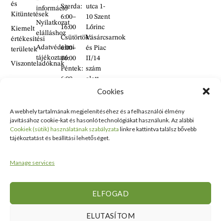
és
Szerda:
utca 1-
információ
Kitüntetések
6:00–
10 Szent
Nyilatkozat
16:00
Lőrinc
Kiemelt
elálláshoz
Csütörtök:
Vásárcsarnok
értékesítési
Adatvédelmi
6:00–
és Piac
területek
tájékoztató
16:00
II/14
Viszonteladóknak
Péntek:
szám
6:00–
alatt
16:00
található
Cookies
Szombat:
üzlet
6:00–
A webhely tartalmának megjelenítéséhez és a felhasználói élmény
+36 30
javításához cookie-kat és hasonló technológiákat használunk. Az alábbi
14:00
938
Cookiek (sütik) használatának szabályzata
linkre kattintva találsz bővebb
Vasárnap:
2626
tájékoztatást és beállítási lehetőséget.
ZÁRVA
+36 70
634
Manage services
5993
info@erdelyikezmuves.hu
ELFOGAD
ELUTASÍTOM