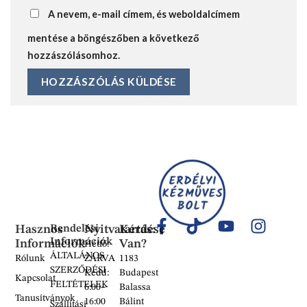
A nevem, e-mail címem, és weboldalcímem
mentése a böngészőben a következő
hozzászólásomhoz.
Hasznos
Rendelési
Nyitvatartás:
Kérdése
Információk
Információk
Van?
Hétfő:
ÁLTALÁNOS
Rólunk
ZÁRVA
1183
SZERZŐDÉSI
Kedd:
Budapest
Kapcsolat
FELTÉTELEK
6:00–
Balassa
Tanusítványok
16:00
Bálint
Szállítási