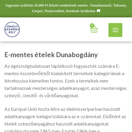
Ingyenes szállítás 20.000 Ft feletti rendelések esetén , Dunaharaszti, Taksony,
Csepel, Pesterzsébet, Soroksár területén. 🚚
0
E-mentes ételek Dunabogdány
Az egészségtudatosan táplálkozó fogyasztók számára E-
mentes összetevőkből kialakított termékek kategóriának a
létrehozása kiemelten fontos. Ezek a termékek nem
tartalmaznak mesterséges adalékanyagot, azaz mesterséges
színező-, ízesítő- és sűrítőanyagokat.
Az Európai Unió hozta létre az élelmiszeriparban használt
adalékanyagok kategorizálására az e-számokat. Elsőként az
ételek színezőanyagához használt adalékanyagokat
szabályozta még 1962-ben. Ezután 1964-ben a