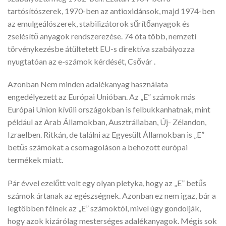
tartósítószerek, 1970-ben az antioxidánsok, majd 1974-ben
az emulgeálószerek, stabilizátorok sűrítőanyagok és
zselésítő anyagok rendszerezése. 74 óta több, nemzeti
törvénykezésbe átültetett EU-s direktíva szabályozza
nyugtatóan az e-számok kérdését, Csővár .
Azonban Nem minden adalékanyag használata
engedélyezett az Európai Unióban. Az „E” számok más
Európai Union kívüli országokban is felbukkanhatnak, mint
például az Arab Államokban, Ausztráliaban, Új- Zélandon,
Izraelben. Ritkán, de találni az Egyesült Államokban is „E”
betűs számokat a csomagoláson a behozott európai
termékek miatt.
Pár évvel ezelőtt volt egy olyan pletyka, hogy az „E” betűs
számok ártanak az egészségnek. Azonban ez nem igaz, bár a
legtöbben félnek az „E” számoktól, mivel úgy gondolják,
hogy azok kizárólag mesterséges adalékanyagok. Mégis sok