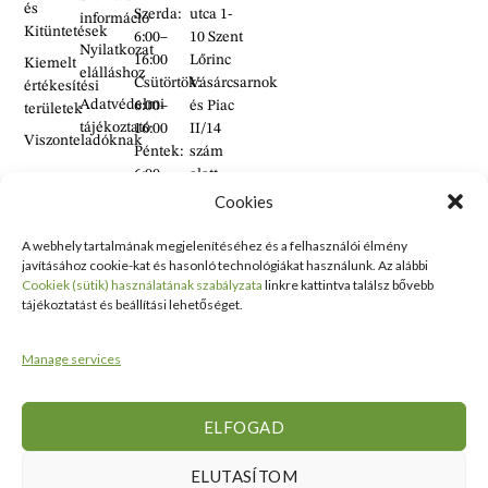
és
Szerda:
utca 1-
információ
Kitüntetések
6:00–
10 Szent
Nyilatkozat
16:00
Lőrinc
Kiemelt
elálláshoz
Csütörtök:
Vásárcsarnok
értékesítési
Adatvédelmi
6:00–
és Piac
területek
tájékoztató
16:00
II/14
Viszonteladóknak
Péntek:
szám
6:00–
alatt
16:00
található
Cookies
Szombat:
üzlet
6:00–
A webhely tartalmának megjelenítéséhez és a felhasználói élmény
+36 30
javításához cookie-kat és hasonló technológiákat használunk. Az alábbi
14:00
938
Cookiek (sütik) használatának szabályzata
linkre kattintva találsz bővebb
Vasárnap:
2626
tájékoztatást és beállítási lehetőséget.
ZÁRVA
+36 70
634
Manage services
5993
info@erdelyikezmuves.hu
ELFOGAD
ELUTASÍTOM