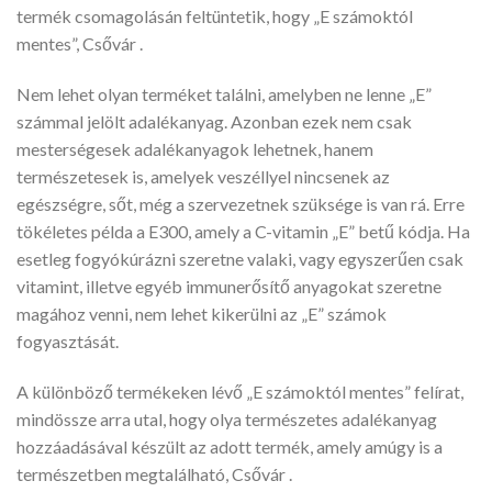
termék csomagolásán feltüntetik, hogy „E számoktól
mentes”, Csővár .
Nem lehet olyan terméket találni, amelyben ne lenne „E”
számmal jelölt adalékanyag. Azonban ezek nem csak
mesterségesek adalékanyagok lehetnek, hanem
természetesek is, amelyek veszéllyel nincsenek az
egészségre, sőt, még a szervezetnek szüksége is van rá. Erre
tökéletes példa a E300, amely a C-vitamin „E” betű kódja. Ha
esetleg fogyókúrázni szeretne valaki, vagy egyszerűen csak
vitamint, illetve egyéb immunerősítő anyagokat szeretne
magához venni, nem lehet kikerülni az „E” számok
fogyasztását.
A különböző termékeken lévő „E számoktól mentes” felírat,
mindössze arra utal, hogy olya természetes adalékanyag
hozzáadásával készült az adott termék, amely amúgy is a
természetben megtalálható, Csővár .