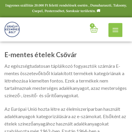
Ingyenes szállítás 20.000 Ft feletti rendelések esetén , Dunaharaszti, Taksony,
Csepel, Pesterzsébet, Soroksár területén. 🚚
0
E-mentes ételek Csővár
Az egészségtudatosan táplálkozó fogyasztók számára E-
mentes összetevőkből kialakított termékek kategóriának a
létrehozása kiemelten fontos. Ezek a termékek nem
tartalmaznak mesterséges adalékanyagot, azaz mesterséges
színező-, ízesítő- és sűrítőanyagokat.
Az Európai Unió hozta létre az élelmiszeriparban használt
adalékanyagok kategorizálására az e-számokat. Elsőként az
ételek színezőanyagához használt adalékanyagokat
szabályozta még 1962-ben. Ezután 1964-ben a