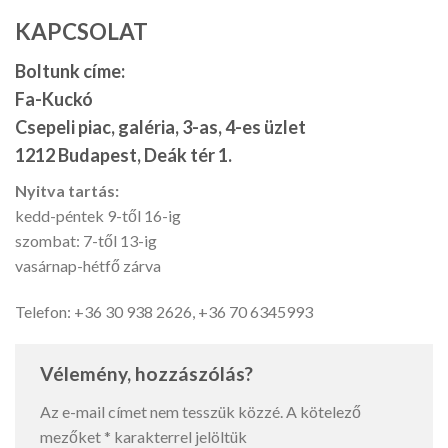
KAPCSOLAT
Boltunk címe:
Fa-Kuckó
Csepeli piac, galéria, 3-as, 4-es üzlet
1212 Budapest, Deák tér 1.
Nyitva tartás:
kedd-péntek 9-től 16-ig
szombat: 7-től 13-ig
vasárnap-hétfő zárva
Telefon: +36 30 938 2626, +36 70 6345993
Vélemény, hozzászólás?
Az e-mail címet nem tesszük közzé.
A kötelező
mezőket
*
karakterrel jelöltük