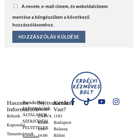
A nevem, e-mail címem, és weboldalcímem
mentése a böngészőben a következő
hozzászólásomhoz.
Hasznos
Rendelési
Nyitvatartás:
Kérdése
Információk
Információk
Van?
Hétfő:
ÁLTALÁNOS
Rólunk
ZÁRVA
1183
SZERZŐDÉSI
Kedd:
Budapest
Kapcsolat
FELTÉTELEK
6:00–
Balassa
Tanusítványok
16:00
Bálint
Szállítási