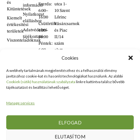
és
Szerda:
utca 1-
információ
Kitüntetések
6:00–
10 Szent
Nyilatkozat
16:00
Lőrinc
Kiemelt
elálláshoz
Csütörtök:
Vásárcsarnok
értékesítési
Adatvédelmi
6:00–
és Piac
területek
tájékoztató
16:00
II/14
Viszonteladóknak
Péntek:
szám
6:00–
alatt
16:00
található
Cookies
Szombat:
üzlet
6:00–
A webhely tartalmának megjelenítéséhez és a felhasználói élmény
+36 30
javításához cookie-kat és hasonló technológiákat használunk. Az alábbi
14:00
938
Cookiek (sütik) használatának szabályzata
linkre kattintva találsz bővebb
Vasárnap:
2626
tájékoztatást és beállítási lehetőséget.
ZÁRVA
+36 70
634
Manage services
5993
info@erdelyikezmuves.hu
ELFOGAD
ELUTASÍTOM