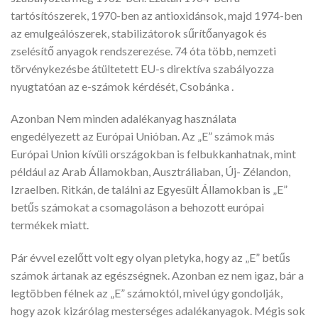
tartósítószerek, 1970-ben az antioxidánsok, majd 1974-ben
az emulgeálószerek, stabilizátorok sűrítőanyagok és
zselésítő anyagok rendszerezése. 74 óta több, nemzeti
törvénykezésbe átültetett EU-s direktíva szabályozza
nyugtatóan az e-számok kérdését, Csobánka .
Azonban Nem minden adalékanyag használata
engedélyezett az Európai Unióban. Az „E” számok más
Európai Union kívüli országokban is felbukkanhatnak, mint
például az Arab Államokban, Ausztráliaban, Új- Zélandon,
Izraelben. Ritkán, de találni az Egyesült Államokban is „E”
betűs számokat a csomagoláson a behozott európai
termékek miatt.
Pár évvel ezelőtt volt egy olyan pletyka, hogy az „E” betűs
számok ártanak az egészségnek. Azonban ez nem igaz, bár a
legtöbben félnek az „E” számoktól, mivel úgy gondolják,
hogy azok kizárólag mesterséges adalékanyagok. Mégis sok