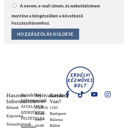
A nevem, e-mail címem, és weboldalcímem
mentése a böngészőben a következő
hozzászólásomhoz.
Hasznos
Rendelési
Nyitvatartás:
Kérdése
Információk
Információk
Van?
Hétfő:
ÁLTALÁNOS
Rólunk
ZÁRVA
1183
SZERZŐDÉSI
Kedd:
Budapest
Kapcsolat
FELTÉTELEK
6:00–
Balassa
Tanusítványok
16:00
Bálint
Szállítási