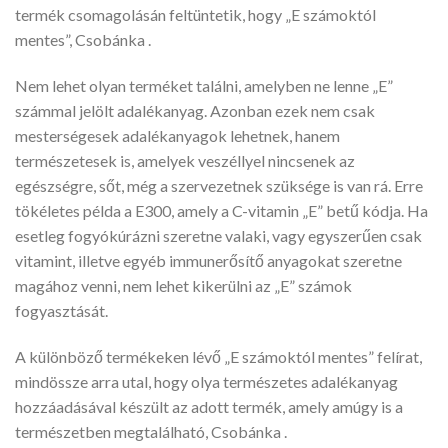
termék csomagolásán feltüntetik, hogy „E számoktól
mentes”, Csobánka .
Nem lehet olyan terméket találni, amelyben ne lenne „E”
számmal jelölt adalékanyag. Azonban ezek nem csak
mesterségesek adalékanyagok lehetnek, hanem
természetesek is, amelyek veszéllyel nincsenek az
egészségre, sőt, még a szervezetnek szüksége is van rá. Erre
tökéletes példa a E300, amely a C-vitamin „E” betű kódja. Ha
esetleg fogyókúrázni szeretne valaki, vagy egyszerűen csak
vitamint, illetve egyéb immunerősítő anyagokat szeretne
magához venni, nem lehet kikerülni az „E” számok
fogyasztását.
A különböző termékeken lévő „E számoktól mentes” felírat,
mindössze arra utal, hogy olya természetes adalékanyag
hozzáadásával készült az adott termék, amely amúgy is a
természetben megtalálható, Csobánka .