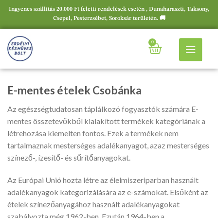
Ingyenes szállítás 20.000 Ft feletti rendelések esetén , Dunaharaszti, Taksony,
Csepel, Pesterzsébet, Soroksár területén. 🚚
0
E-mentes ételek Csobánka
Az egészségtudatosan táplálkozó fogyasztók számára E-
mentes összetevőkből kialakított termékek kategóriának a
létrehozása kiemelten fontos. Ezek a termékek nem
tartalmaznak mesterséges adalékanyagot, azaz mesterséges
színező-, ízesítő- és sűrítőanyagokat.
Az Európai Unió hozta létre az élelmiszeriparban használt
adalékanyagok kategorizálására az e-számokat. Elsőként az
ételek színezőanyagához használt adalékanyagokat
szabályozta még 1962-ben. Ezután 1964-ben a