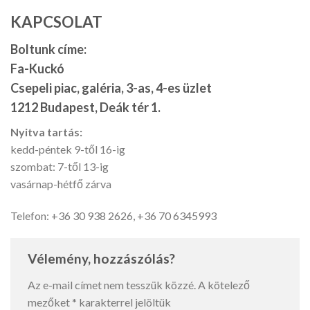
KAPCSOLAT
Boltunk címe:
Fa-Kuckó
Csepeli piac, galéria, 3-as, 4-es üzlet
1212 Budapest, Deák tér 1.
Nyitva tartás:
kedd-péntek 9-től 16-ig
szombat: 7-től 13-ig
vasárnap-hétfő zárva
Telefon: +36 30 938 2626, +36 70 6345993
Vélemény, hozzászólás?
Az e-mail címet nem tesszük közzé.
A kötelező
mezőket
*
karakterrel jelöltük