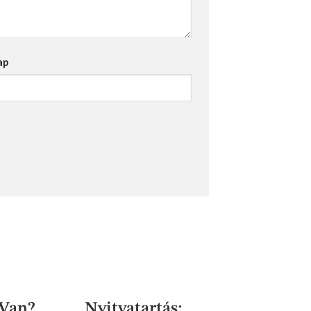
ap
 Van?
Nyitvatartás: