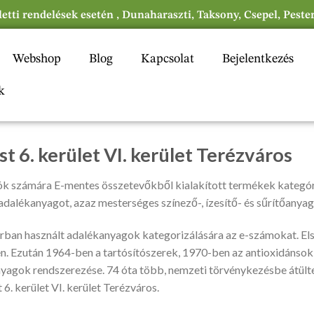
eletti rendelések esetén , Dunaharaszti, Taksony, Csepel, Peste
Webshop
Blog
Kapcsolat
Bejelentkezés
k
 6. kerület VI. kerület Terézváros
k számára E-mentes összetevőkből kialakított termékek kategóri
alékanyagot, azaz mesterséges színező-, ízesítő- és sűrítőanyag
parban használt adalékanyagok kategorizálására az e-számokat. El
 Ezután 1964-ben a tartósítószerek, 1970-ben az antioxidánsok
anyagok rendszerezése. 74 óta több, nemzeti törvénykezésbe átült
. kerület VI. kerület Terézváros.