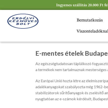
Ingyenes szállítás 20.000 Ft f
Bemutatkozás
Viszonteladókna
E-mentes ételek Budapest
Az egészségtudatosan táplálkozó fogyasztó
a termékek nem tartalmaznak mesterséges ad
Az Európai Unió hozta létre az élelmiszeri
adalékanyagokat szabályozta még 1962-ben.
stabilizátorok sűrítőanyagok és zselésítő 
nyugtatóan az e-számok kérdését, Budapest 6