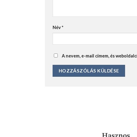
Név
*
A nevem, e-mail címem, és webolda
Hasznos