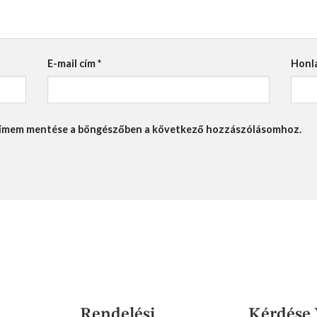
E-mail cím
*
Honl
lcímem mentése a böngészőben a következő hozzászólásomhoz.
Rendelési
Kérdése