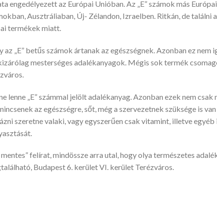
 engedélyezett az Európai Unióban. Az „E” számok más Európai 
okban, Ausztráliaban, Új- Zélandon, Izraelben. Ritkán, de találni 
ai termékek miatt.
ogy az „E” betűs számok ártanak az egészségnek. Azonban ez nem ig
 kizárólag mesterséges adalékanyagok. Mégis sok termék csomagol
ézváros.
 ne lenne „E” számmal jelölt adalékanyag. Azonban ezek nem csa
nincsenek az egészségre, sőt, még a szervezetnek szüksége is van r
rázni szeretne valaki, vagy egyszerűen csak vitamint, illetve eg
yasztását.
entes” felírat, mindössze arra utal, hogy olya természetes adalé
lálható, Budapest 6. kerület VI. kerület Terézváros.