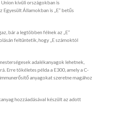
Union kívüli országokban is
az Egyesült Államokban is „E” betűs
az, bár a legtöbben félnek az „E”
ásán feltüntetik, hogy „E számoktól
k mesterségesek adalékanyagok lehetnek,
á. Erre tökéletes példa a E300, amely a C-
yéb immunerősítő anyagokat szeretne magához
kanyag hozzáadásával készült az adott