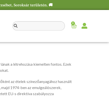
rzsébet, Soroksár területén. 🚚
0
ának a létrehozása kiemelten fontos. Ezek
okat.
sőként az ételek színezőanyagához használt
, majd 1974-ben az emulgeálószerek,
etett EU-s direktíva szabályozza