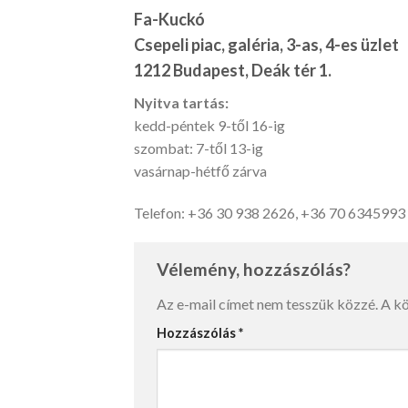
Fa-Kuckó
Csepeli piac, galéria, 3-as, 4-es üzlet
1212 Budapest, Deák tér 1.
Nyitva tartás:
kedd-péntek 9-től 16-ig
szombat: 7-től 13-ig
vasárnap-hétfő zárva
Telefon: +36 30 938 2626, +36 70 6345993
Vélemény, hozzászólás?
Az e-mail címet nem tesszük közzé.
A k
Hozzászólás
*