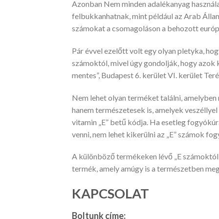
Azonban Nem minden adalékanyag használata
felbukkanhatnak, mint például az Arab Állam
számokat a csomagoláson a behozott európ
Pár évvel ezelőtt volt egy olyan pletyka, h
számoktól, mivel úgy gondolják, hogy azok
mentes”, Budapest 6. kerület VI. kerület Ter
Nem lehet olyan terméket találni, amelyben
hanem természetesek is, amelyek veszéllyel 
vitamin „E” betű kódja. Ha esetleg fogyókú
venni, nem lehet kikerülni az „E” számok fog
A különböző termékeken lévő „E számoktól m
termék, amely amúgy is a természetben megta
KAPCSOLAT
Boltunk címe: