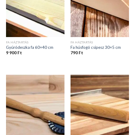
FA HÁZTARTÁS
FA HÁZTARTÁS
Gyúródeszka fa 60×40 cm
Fa húsfogó csipesz 30×5 cm
9 900
Ft
790
Ft