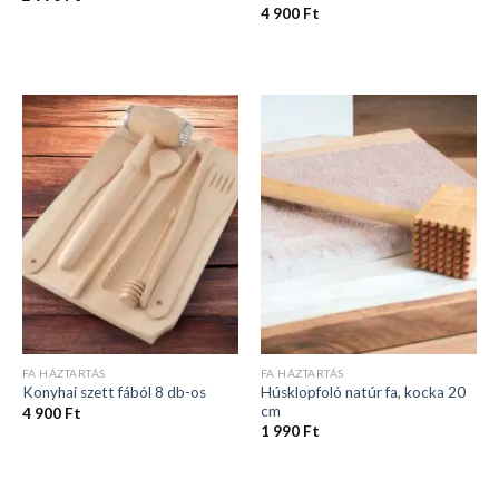
4 900
Ft
FA HÁZTARTÁS
FA HÁZTARTÁS
Húsklopfoló natúr fa, kocka 20
Konyhai szett fából 8 db-os
cm
4 900
Ft
1 990
Ft