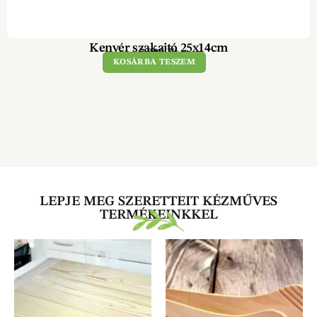
Kenyér szakajtó 25x14cm
5 900
Ft
KOSÁRBA TESZEM
LEPJE MEG SZERETTEIT KÉZMŰVES
TERMÉKEINKKEL