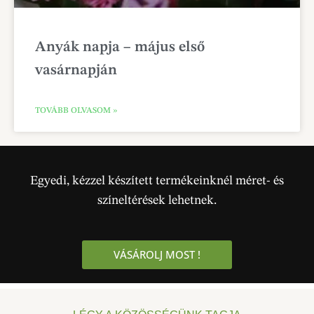
Anyák napja – május első
vasárnapján
TOVÁBB OLVASOM »
Egyedi, kézzel készített termékeinknél méret- és
színeltérések lehetnek.
VÁSÁROLJ MOST !