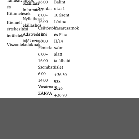
Tanusítványok
16:00
Bálint
Szállítási
és
Szerda:
utca 1-
információ
Kitüntetések
6:00–
10 Szent
Nyilatkozat
16:00
Lőrinc
Kiemelt
elálláshoz
Csütörtök:
Vásárcsarnok
értékesítési
Adatvédelmi
6:00–
és Piac
területek
tájékoztató
16:00
II/14
Viszonteladóknak
Péntek:
szám
6:00–
alatt
16:00
található
Szombat:
üzlet
6:00–
+36 30
14:00
938
Vasárnap:
2626
ZÁRVA
+36 70
634
5993
info@erdelyikezmuves.hu