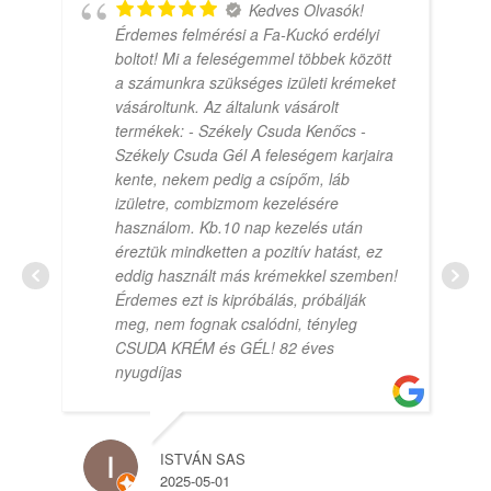
Kedves Olvasók!
Érdemes felmérési a Fa-Kuckó erdélyi
boltot! Mi a feleségemmel többek között
a számunkra szükséges izületi krémeket
vásároltunk. Az általunk vásárolt
termékek: - Székely Csuda Kenőcs -
Székely Csuda Gél A feleségem karjaira
kente, nekem pedig a csípőm, láb
izületre, combizmom kezelésére
használom. Kb.10 nap kezelés után
éreztük mindketten a pozitív hatást, ez
eddig használt más krémekkel szemben!
Érdemes ezt is kipróbálás, próbálják
meg, nem fognak csalódni, tényleg
CSUDA KRÉM és GÉL! 82 éves
nyugdíjas
ISTVÁN SAS
2025-05-01