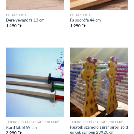
FA HÁZTARTÁS
FA HÁZTARTÁS
Derelyevágó fa 13 cm
Fa sodrófa 44 cm
1 490
Ft
1 990
Ft
JÁTÉKOK ÉS TÁRSASJÁTÉKOK FÁBÓL
JÁTÉKOK ÉS TÁRSASJÁTÉKOK FÁBÓL
Fajáték számoló zsiráf piros, zöld
Kard fából 59 cm
és kék színben 28X20 cm
2 990
Ft