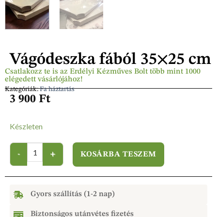
Vágódeszka fából 35×25 cm
Csatlakozz te is az Erdélyi Kézműves Bolt több mint 1000
elégedett vásárlójához!
Kategóriák:
Fa háztartás
3 900
Ft
Készleten
KOSÁRBA TESZEM
Gyors szállítás (1-2 nap)
Biztonságos utánvétes fizetés