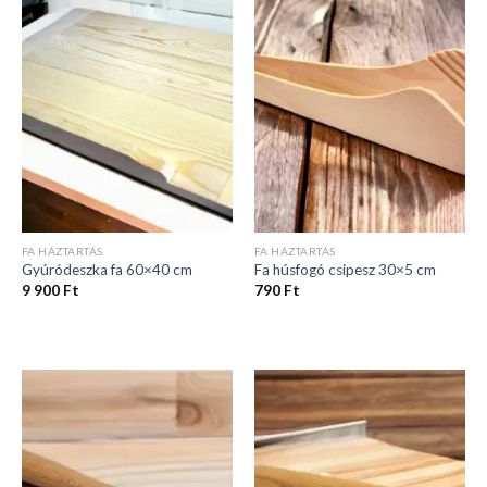
FA HÁZTARTÁS
FA HÁZTARTÁS
Gyúródeszka fa 60×40 cm
Fa húsfogó csipesz 30×5 cm
9 900
Ft
790
Ft