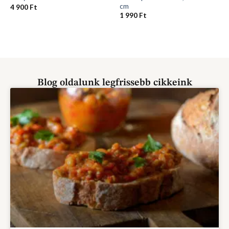
cm
4 900
Ft
1 990
Ft
Blog oldalunk legfrissebb cikkeink