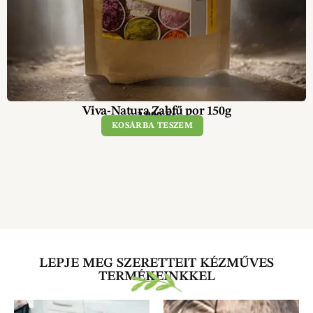
Viva-Natura Zabfű por 150g
2 990
Ft
KOSÁRBA TESZEM
LEPJE MEG SZERETTEIT KÉZMŰVES
TERMÉKEINKKEL