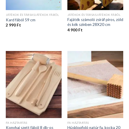
JÁTÉKOK ÉS TÁRSASJÁTÉKOK FÁBÓL
JÁTÉKOK ÉS TÁRSASJÁTÉKOK FÁBÓL
Fajáték számoló zsiráf piros, zöld
Kard fából 59 cm
és kék színben 28X20 cm
2 990
Ft
4 900
Ft
FA HÁZTARTÁS
FA HÁZTARTÁS
Húsklopfoló natúr fa, kocka 20
Konyhai szett fából 8 db-os