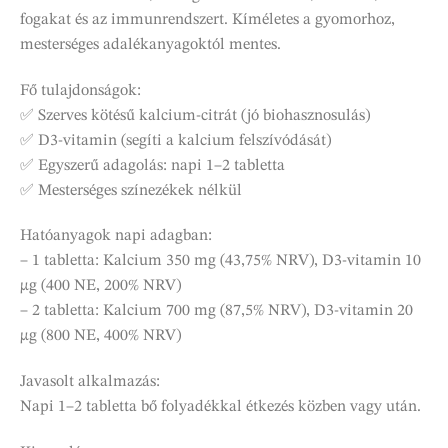
fogakat és az immunrendszert. Kíméletes a gyomorhoz,
mesterséges adalékanyagoktól mentes.
Fő tulajdonságok:
✅ Szerves kötésű kalcium-citrát (jó biohasznosulás)
✅ D3-vitamin (segíti a kalcium felszívódását)
✅ Egyszerű adagolás: napi 1–2 tabletta
✅ Mesterséges színezékek nélkül
Hatóanyagok napi adagban:
– 1 tabletta: Kalcium 350 mg (43,75% NRV), D3-vitamin 10
µg (400 NE, 200% NRV)
– 2 tabletta: Kalcium 700 mg (87,5% NRV), D3-vitamin 20
µg (800 NE, 400% NRV)
Javasolt alkalmazás:
Napi 1–2 tabletta bő folyadékkal étkezés közben vagy után.