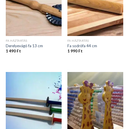
FA HÁZTARTÁS
FA HÁZTARTÁS
Derelyevágó fa 13 cm
Fa sodrófa 44 cm
1 490
Ft
1 990
Ft