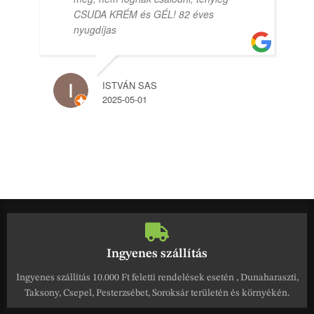
CSUDA KRÉM és GÉL! 82 éves
nyugdíjas
ISTVÁN SAS
2025-05-01
Ingyenes szállítás
Ingyenes szállítás 10.000 Ft feletti rendelések esetén , Dunaharaszti,
Taksony, Csepel, Pesterzsébet, Soroksár területén és környékén.