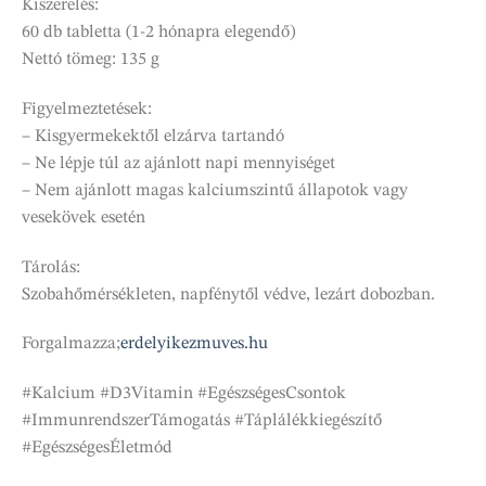
Kiszerelés:
60 db tabletta (1-2 hónapra elegendő)
Nettó tömeg: 135 g
Figyelmeztetések:
– Kisgyermekektől elzárva tartandó
– Ne lépje túl az ajánlott napi mennyiséget
– Nem ajánlott magas kalciumszintű állapotok vagy
vesekövek esetén
Tárolás:
Szobahőmérsékleten, napfénytől védve, lezárt dobozban.
Forgalmazza;
erdelyikezmuves.hu
#Kalcium #D3Vitamin #EgészségesCsontok
#ImmunrendszerTámogatás #Táplálékkiegészítő
#EgészségesÉletmód