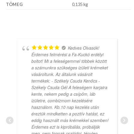
TÖMEG
0,135 kg
Kedves Olvasók!
Érdemes felmérési a Fa-Kuckó erdélyi
boltot! Mi a feleségemmel többek között
a számunkra szükséges izületi krémeket
vásároltunk. Az általunk vásárolt
termékek: - Székely Csuda Kenőcs -
Székely Csuda Gél A feleségem karjaira
kente, nekem pedig a csípőm, láb
izületre, combizmom kezelésére
használom. Kb.10 nap kezelés után
éreztük mindketten a pozitív hatást, ez
eddig használt más krémekkel szemben!
Érdemes ezt is kipróbálás, próbálják
meg, nem fognak csalódni, tényleg