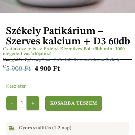
Székely Patikárium –
Szerves kalcium + D3 60db
Csatlakozz te is az Erdélyi Kézműves Bolt több mint 1000
elégedett vásárlójához!
Kategóriák:
Egészség Pont – Székelyföldi mesterbalzsam, Székely-
Csuda, Viva-Natura termékek
5 900
Ft
4 900
Ft
Készleten
KOSÁRBA TESZEM
Gyors szállítás (1-2 nap)