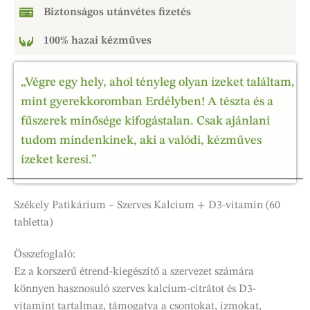
Biztonságos utánvétes fizetés
100% hazai kézműves
„Végre egy hely, ahol tényleg olyan ízeket találtam,
mint gyerekkoromban Erdélyben! A tészta és a
fűszerek minősége kifogástalan. Csak ajánlani
tudom mindenkinek, aki a valódi, kézműves
ízeket keresi.”
Székely Patikárium – Szerves Kalcium + D3-vitamin (60
tabletta)
Összefoglaló:
Ez a korszerű étrend-kiegészítő a szervezet számára
könnyen hasznosuló szerves kalcium-citrátot és D3-
vitamint tartalmaz, támogatva a csontokat, izmokat,