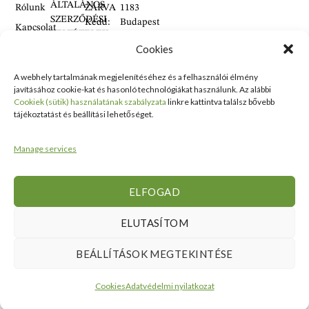
ÁLTALÁNOS
Rólunk
ZÁRVA
1183
SZERZŐDÉSI
Kedd:
Budapest
Kapcsolat
FELTÉTELEK
6:00–
Balassa
Cookies
Tanusítványok
16:00
Bálint
Szállítási
és
Szerda:
utca 1-
információ
A webhely tartalmának megjelenítéséhez és a felhasználói élmény
Kitüntetések
6:00–
10 Szent
Nyilatkozat
javításához cookie-kat és hasonló technológiákat használunk. Az alábbi
16:00
Lőrinc
Kiemelt
Cookiek (sütik) használatának szabályzata
linkre kattintva találsz bővebb
elálláshoz
Csütörtök:
Vásárcsarnok
értékesítési
tájékoztatást és beállítási lehetőséget.
Adatvédelmi
6:00–
és Piac
területek
tájékoztató
16:00
II/14
Viszonteladóknak
Manage services
Péntek:
szám
6:00–
alatt
16:00
található
ELFOGAD
Szombat:
üzlet
6:00–
+36 30
ELUTASÍTOM
14:00
938
Vasárnap:
2626
BEÁLLÍTÁSOK MEGTEKINTÉSE
ZÁRVA
+36 70
634
Cookies
Adatvédelmi nyilatkozat
5993
info@erdelyikezmuves.hu