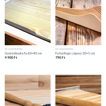
FA HÁZTARTÁS
FA HÁZTARTÁS
Gyúródeszka fa 60×40 cm
Fa húsfogó csipesz 30×5 cm
9 900
Ft
790
Ft