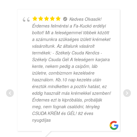
Kedves Olvasók!
Érdemes felmérési a Fa-Kuckó erdélyi
boltot! Mi a feleségemmel többek között
a számunkra szükséges izületi krémeket
vásároltunk. Az általunk vásárolt
termékek: - Székely Csuda Kenőcs -
Székely Csuda Gél A feleségem karjaira
kente, nekem pedig a csípőm, láb
izületre, combizmom kezelésére
használom. Kb.10 nap kezelés után
éreztük mindketten a pozitív hatást, ez
eddig használt más krémekkel szemben!
Érdemes ezt is kipróbálás, próbálják
meg, nem fognak csalódni, tényleg
CSUDA KRÉM és GÉL! 82 éves
nyugdíjas