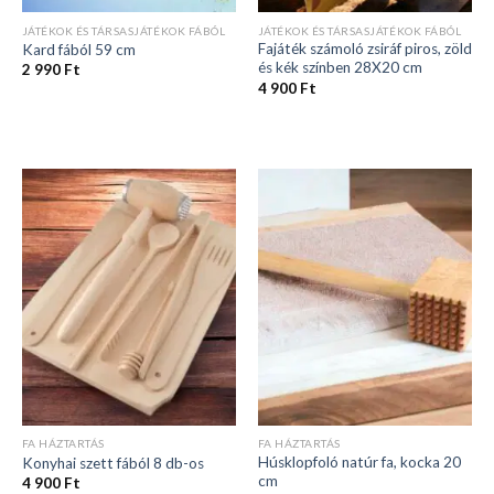
JÁTÉKOK ÉS TÁRSASJÁTÉKOK FÁBÓL
JÁTÉKOK ÉS TÁRSASJÁTÉKOK FÁBÓL
Fajáték számoló zsiráf piros, zöld
Kard fából 59 cm
és kék színben 28X20 cm
2 990
Ft
4 900
Ft
FA HÁZTARTÁS
FA HÁZTARTÁS
Húsklopfoló natúr fa, kocka 20
Konyhai szett fából 8 db-os
cm
4 900
Ft