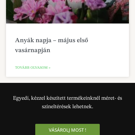
Anyák napja – május első
vasárnapján
TOVÁBB OLVASOM »
Egyedi, kézzel készített termékeinknél méret- és
színeltérések lehetnek.
VÁSÁROLJ MOST !