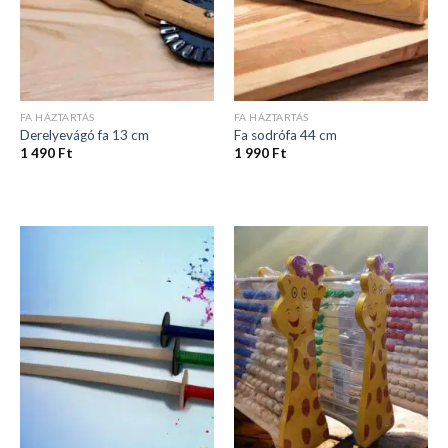
FA HÁZTARTÁS
FA HÁZTARTÁS
Derelyevágó fa 13 cm
Fa sodrófa 44 cm
1 490
Ft
1 990
Ft