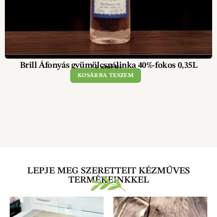
Brill Áfonyás gyümölcspálinka 40%-fokos 0,35L
8 690
Ft
KOSÁRBA TESZEM
LEPJE MEG SZERETTEIT KÉZMŰVES
TERMÉKEINKKEL