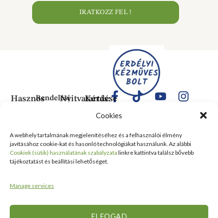
IRATKOZZ FEL !
Hasznos
Rendelési
Nyitvatartás:
Kérdése
Információk
Információk
Van?
Hétfő:
Cookies
ÁLTALÁNOS
Rólunk
ZÁRVA
1183
SZERZŐDÉSI
Kedd:
Budapest
Kapcsolat
A webhely tartalmának megjelenítéséhez és a felhasználói élmény
FELTÉTELEK
6:00–
Balassa
javításához cookie-kat és hasonló technológiákat használunk. Az alábbi
Tanusítványok
16:00
Bálint
Szállítási
Cookiek (sütik) használatának szabályzata
linkre kattintva találsz bővebb
és
Szerda:
utca 1-
tájékoztatást és beállítási lehetőséget.
információ
Kitüntetések
6:00–
10 Szent
Nyilatkozat
16:00
Lőrinc
Kiemelt
Manage services
elálláshoz
Csütörtök:
Vásárcsarnok
értékesítési
Adatvédelmi
6:00–
és Piac
területek
tájékoztató
16:00
II/14
ELFOGAD
Viszonteladóknak