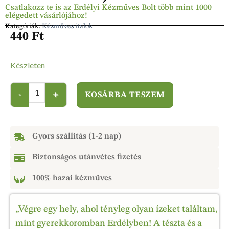
Csatlakozz te is az Erdélyi Kézműves Bolt több mint 1000
elégedett vásárlójához!
Kategóriák:
Kézműves italok
440
Ft
Készleten
KOSÁRBA TESZEM
Gyors szállítás (1-2 nap)
Biztonságos utánvétes fizetés
100% hazai kézműves
„Végre egy hely, ahol tényleg olyan ízeket találtam,
mint gyerekkoromban Erdélyben! A tészta és a