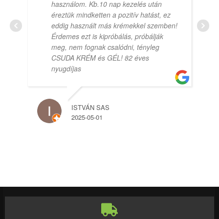
használom. Kb.10 nap kezelés után
éreztük mindketten a pozitív hatást, ez
eddig használt más krémekkel szemben!
Érdemes ezt is kipróbálás, próbálják
meg, nem fognak csalódni, tényleg
CSUDA KRÉM és GÉL! 82 éves
nyugdíjas
ISTVÁN SAS
2025-05-01