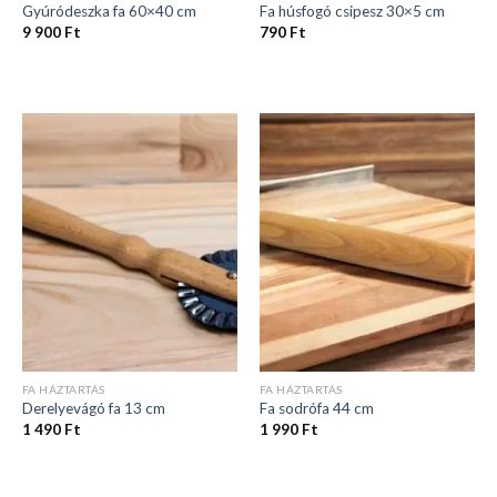
Gyúródeszka fa 60×40 cm
Fa húsfogó csipesz 30×5 cm
9 900
Ft
790
Ft
FA HÁZTARTÁS
FA HÁZTARTÁS
Derelyevágó fa 13 cm
Fa sodrófa 44 cm
1 490
Ft
1 990
Ft