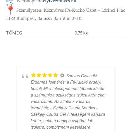
Webshop:
erdelyikezmuves.hu
Személyesen: Kézműves FA-Kuckó Üzlet – Lőrinci Piac
1183 Budapest, Balassa Bálint út 2–10.
TÖMEG
0,75 kg
Kedves Olvasók!
Érdemes felmérési a Fa-Kuckó erdélyi
boltot! Mi a feleségemmel többek között
a számunkra szükséges izületi krémeket
vásároltunk. Az általunk vásárolt
termékek: - Székely Csuda Kenőcs -
Székely Csuda Gél A feleségem karjaira
kente, nekem pedig a csípőm, láb
izületre, combizmom kezelésére