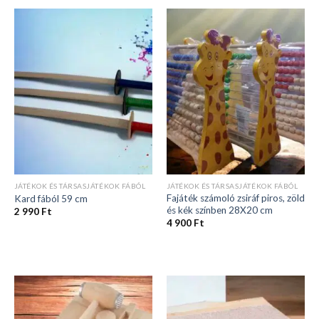
JÁTÉKOK ÉS TÁRSASJÁTÉKOK FÁBÓL
JÁTÉKOK ÉS TÁRSASJÁTÉKOK FÁBÓL
Fajáték számoló zsiráf piros, zöld
Kard fából 59 cm
és kék színben 28X20 cm
2 990
Ft
4 900
Ft