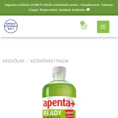
Ingyenes szállítás 20.000 Ft feletti rendelések esetén , Dunaharaszti, Taksony,
Csepel, Pesterzsébet, Soroksár területén. 🚚
0
KEZDŐLAP
/
KÉZMŰVES ITALOK