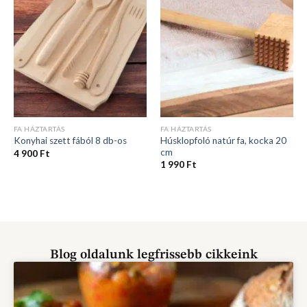
FA HÁZTARTÁS
FA HÁZTARTÁS
Húsklopfoló natúr fa, kocka 20
Konyhai szett fából 8 db-os
cm
4 900
Ft
1 990
Ft
Blog oldalunk legfrissebb cikkeink